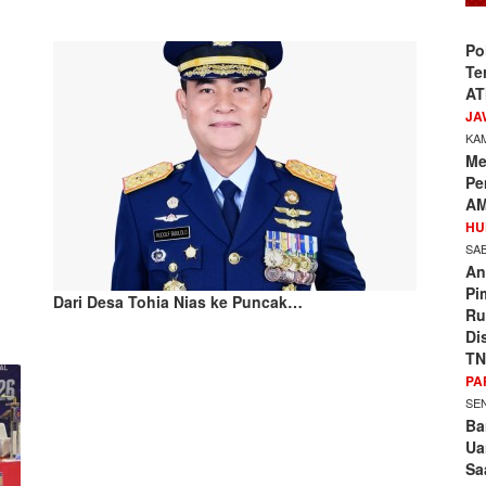
Po
Te
AT
JA
KAM
Me
Pe
AM
HU
SAB
An
Pi
Dari Desa Tohia Nias ke Puncak…
Ru
Di
TN
PA
SEN
Ba
Ua
Sa