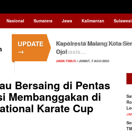
Nasional
Sumatera
Jawa
Kalimantan
Sulawesi
UPDATE
Kapolresta Malang Kota Ser
→
Ojol
JAWA TIMUR
- JUMAT, 7 AGU 2026
au Bersaing di Pentas
asi Membanggakan di
Sa
Ro
national Karate Cup
Le
JA
Se
TM