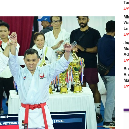
Ta
JA
Mi
Wa
Li
JA
Ja
Mu
Ad
JA
Bu
An
Ma
JA