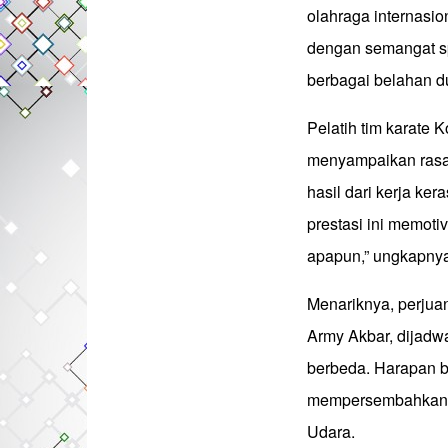
olahraga internasi
dengan semangat spor
berbagai belahan d
Pelatih tim karate 
menyampaikan rasa 
hasil dari kerja ke
prestasi ini memoti
apapun,” ungkapny
Menariknya, perjua
Army Akbar, dijadwa
berbeda. Harapan b
mempersembahkan m
Udara.