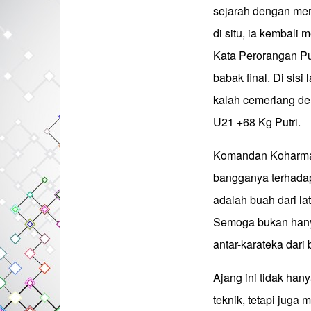
sejarah dengan mere
di situ, ia kembali
Kata Perorangan Pu
babak final. Di sisi
kalah cemerlang de
U21 +68 Kg Putri.
Komandan Koharmat
bangganya terhadap 
adalah buah dari la
Semoga bukan hanya
antar-karateka dari
Ajang ini tidak ha
teknik, tetapi jug