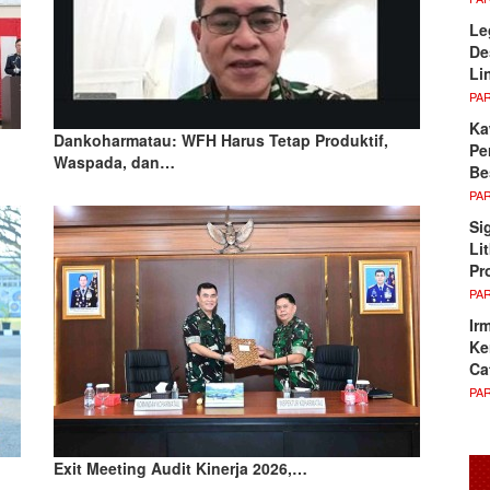
Le
De
Li
PA
Ka
Dankoharmatau: WFH Harus Tetap Produktif,
Pe
Waspada, dan…
Be
PA
Si
Li
Pr
PA
Ir
Ke
Ca
PA
Exit Meeting Audit Kinerja 2026,…