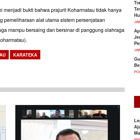
Tr
Te
ni menjadi bukti bahwa prajurit Koharmatau tidak hanya
Hu
g pemeliharaan alat utama sistem persenjataan
JA
 juga mampu bersaing dan bersinar di panggung olahraga
Ap
Je
koharmatau).
Pe
JA
AU
KARATEKA
Gu
sApp
Be
POL
Le
Aj
M
PA