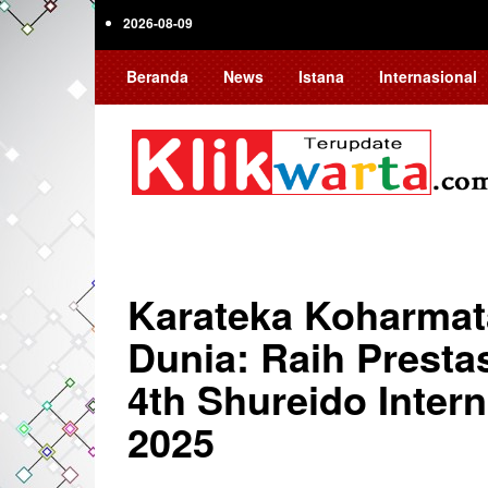
Skip
2026-08-09
to
main
Beranda
News
Istana
Internasional
content
Karateka Koharmat
Dunia: Raih Prest
4th Shureido Inter
2025