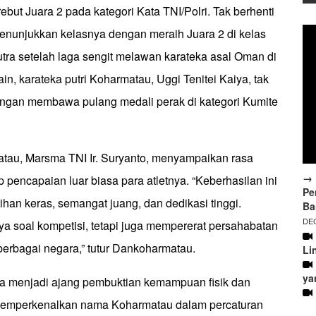
but Juara 2 pada kategori Kata TNI/Polri. Tak berhenti
 menunjukkan kelasnya dengan meraih Juara 2 di kelas
tra setelah laga sengit melawan karateka asal Oman di
 lain, karateka putri Koharmatau, Uggi Tenitei Kaiya, tak
ngan membawa pulang medali perak di kategori Kumite
au, Marsma TNI Ir. Suryanto, menyampaikan rasa
→ 
pencapaian luar biasa para atletnya. “Keberhasilan ini
Pe
tihan keras, semangat juang, dan dedikasi tinggi.
Ba
DEC
 soal kompetisi, tetapi juga mempererat persahabatan
 berbagai negara,” tutur Dankoharmatau.
Li
ya
nya menjadi ajang pembuktian kemampuan fisik dan
a memperkenalkan nama Koharmatau dalam percaturan