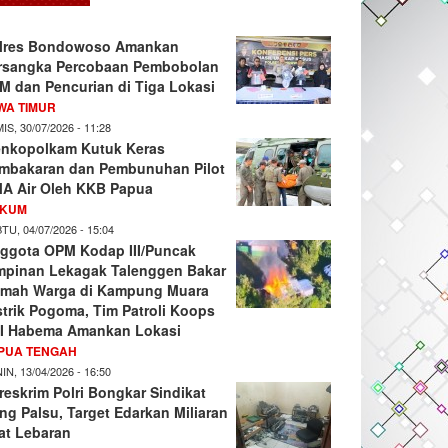
lres Bondowoso Amankan
rsangka Percobaan Pembobolan
M dan Pencurian di Tiga Lokasi
WA TIMUR
IS, 30/07/2026 - 11:28
nkopolkam Kutuk Keras
mbakaran dan Pembunuhan Pilot
A Air Oleh KKB Papua
KUM
TU, 04/07/2026 - 15:04
ggota OPM Kodap III/Puncak
mpinan Lekagak Talenggen Bakar
mah Warga di Kampung Muara
strik Pogoma, Tim Patroli Koops
I Habema Amankan Lokasi
PUA TENGAH
IN, 13/04/2026 - 16:50
reskrim Polri Bongkar Sindikat
ng Palsu, Target Edarkan Miliaran
at Lebaran