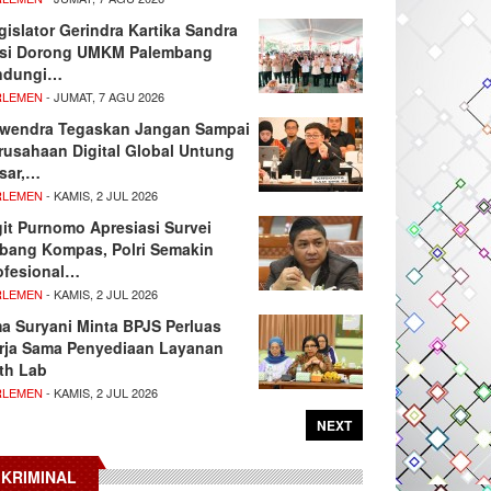
gislator Gerindra Kartika Sandra
si Dorong UMKM Palembang
ndungi…
RLEMEN
- JUMAT, 7 AGU 2026
wendra Tegaskan Jangan Sampai
rusahaan Digital Global Untung
sar,…
RLEMEN
- KAMIS, 2 JUL 2026
git Purnomo Apresiasi Survei
tbang Kompas, Polri Semakin
ofesional…
RLEMEN
- KAMIS, 2 JUL 2026
ma Suryani Minta BPJS Perluas
rja Sama Penyediaan Layanan
th Lab
RLEMEN
- KAMIS, 2 JUL 2026
NEXT
KRIMINAL