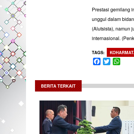
Prestasi gemilang i
unggul dalam bidan
(Alutsista), namun
internasional. (Pen
TAGS
KOHARMAT
Facebook
Twitter
What
BERITA TERKAIT