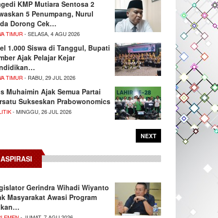
agedi KMP Mutiara Sentosa 2
waskan 5 Penumpang, Nurul
da Dorong Cek…
WA TIMUR
- SELASA, 4 AGU 2026
el 1.000 Siswa di Tanggul, Bupati
mber Ajak Pelajar Kejar
ndidikan…
WA TIMUR
- RABU, 29 JUL 2026
s Muhaimin Ajak Semua Partai
rsatu Sukseskan Prabowonomics
ITIK
- MINGGU, 26 JUL 2026
NEXT
ASPIRASI
gislator Gerindra Wihadi Wiyanto
ak Masyarakat Awasi Program
akan…
RLEMEN
- JUMAT, 7 AGU 2026