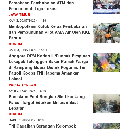
Percobaan Pembobolan ATM dan
Pencurian di Tiga Lokasi
JAWA TIMUR
KAMIS, 30/07/2026 - 11:28
Menkopolkam Kutuk Keras Pembakaran
dan Pembunuhan Pilot AMA Air Oleh KKB
Papua
HUKUM
SABTU, 04/07/2026 - 15:04
Anggota OPM Kodap III/Puncak Pimpinan
Lekagak Talenggen Bakar Rumah Warga
di Kampung Muara Distrik Pogoma, Tim
Patroli Koops TNI Habema Amankan
Lokasi
PAPUA TENGAH
SENIN, 13/04/2026 - 16:50
Bareskrim Polri Bongkar Sindikat Uang
Palsu, Target Edarkan Miliaran Saat
Lebaran
HUKUM
RABU, 18/03/2026 - 12:13
TNI Gagalkan Serangan Kelompok