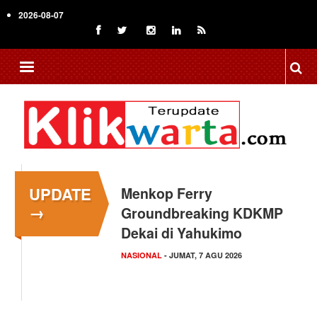
Skip
2026-08-07
to
main
content
UPDATE
Menkop Ferry
→
Groundbreaking KDKMP
Dekai di Yahukimo
NASIONAL
- JUMAT, 7 AGU 2026