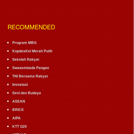
RECOMMENDED
Program MBG
KopdesKel Merah Putih
Sekolah Rakyat
Swasembada Pangan
TNI Bersama Rakyat
Investasi
Seni dan Budaya
ASEAN
BRICS
AIPA
KTT G20