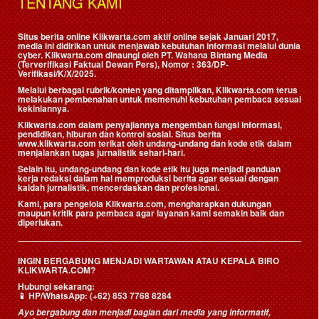
TENTANG KAMI
Situs berita online Klikwarta.com aktif online sejak Januari 2017,
media ini didirikan untuk menjawab kebutuhan informasi melalui dunia
cyber. Klikwarta.com dinaungi oleh
PT. Wahana Bintang Media
(Terverifikasi Faktual Dewan Pers)
, Nomor : 363/DP-
Verifikasi/K/X/2025.
Melalui berbagai rubrik/konten yang ditampilkan, Klikwarta.com terus
melakukan pembenahan untuk memenuhi kebutuhan pembaca sesuai
kekiniannya.
Klikwarta.com dalam penyajiannya mengemban fungsi informasi,
pendidikan, hiburan dan kontrol sosial. Situs berita
www.klikwarta.com terikat oleh undang-undang dan kode etik dalam
menjalankan tugas jurnalistik sehari-hari.
Selain itu, undang-undang dan kode etik itu juga menjadi panduan
kerja redaksi dalam hal memproduksi berita agar sesuai dengan
kaidah jurnalistik, mencerdaskan dan profesional.
Kami, para pengelola Klikwarta.com, mengharapkan dukungan
maupun kritik para pembaca agar layanan kami semakin baik dan
diperlukan.
INGIN BERGABUNG MENJADI WARTAWAN ATAU KEPALA BIRO
KLIKWARTA.COM?
Hubungi sekarang:
📱
HP/WhatsApp:
(+62) 853 7768 8284
Ayo bergabung dan menjadi bagian dari media yang informatif,