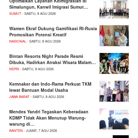
Optimalkan Layanan Keimigrasian di
Simalungun, Kanwil Imigrasi Sumut…
SUMUT
- SABTU, 8 AGU 2026
Wamen Ekraf Dukung Gamifikasi RI-Rusia
Promosikan Potensi Kreatif
NASIONAL
- SABTU, 8 AGU 2026
Bintan Resorts Night Parade Resmi
Dibuka, Hadirkan Atraksi Wisata Malam…
KEPRI
- SABTU, 8 AGU 2026
Kemnaker dan Indo-Rama Perkuat TKM
lewat Bantuan Modal Usaha
JAWA BARAT
- SABTU, 8 AGU 2026
Mendes Yandri Tegaskan Keberadaan
KDMP Tidak Akan Menutup Warung-
warung di…
BANTEN
- JUMAT, 7 AGU 2026