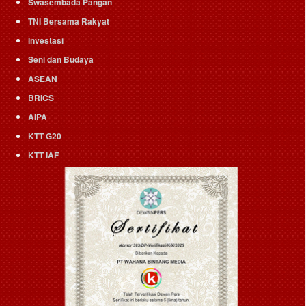
Swasembada Pangan
TNI Bersama Rakyat
Investasi
Seni dan Budaya
ASEAN
BRICS
AIPA
KTT G20
KTT IAF