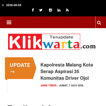
Skip
2026-08-08
to
main
content
UPDATE
Kapolresta Malang Kota
→
Serap Aspirasi 35
Komunitas Driver Ojol
JAWA TIMUR
- JUMAT, 7 AGU 2026