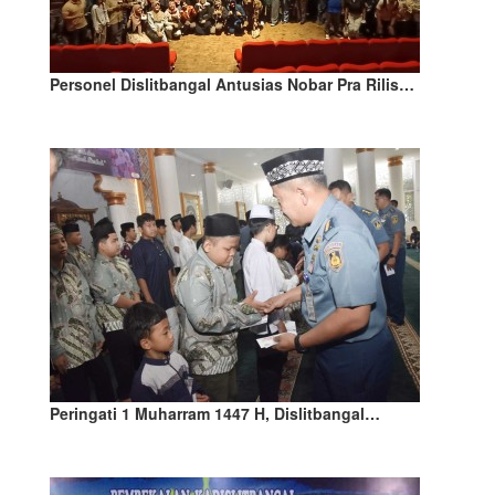
Personel Dislitbangal Antusias Nobar Pra Rilis…
Peringati 1 Muharram 1447 H, Dislitbangal…