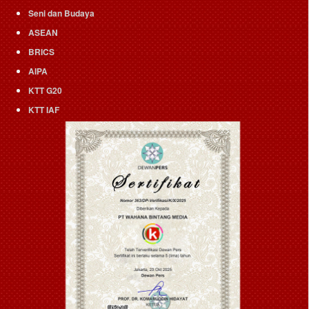
Seni dan Budaya
ASEAN
BRICS
AIPA
KTT G20
KTT IAF