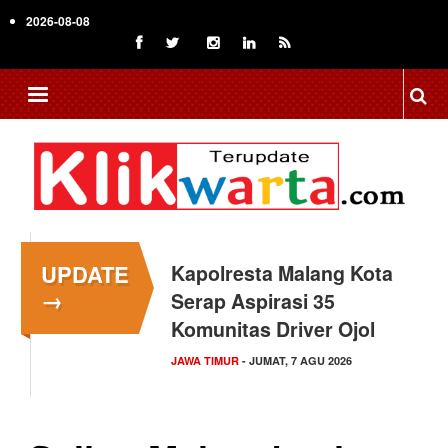
Skip
2026-08-08
to
main
content
UPDATE
Kapolresta Malang Kota
→
Serap Aspirasi 35
Komunitas Driver Ojol
JAWA TIMUR
- JUMAT, 7 AGU 2026