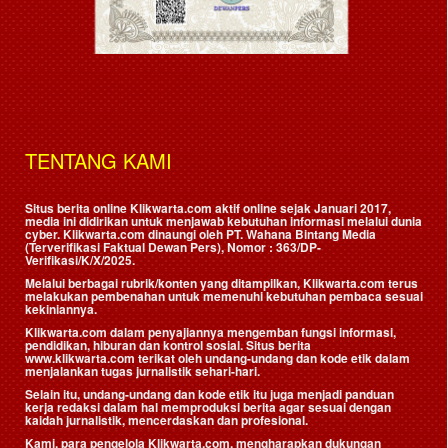
TENTANG KAMI
Situs berita online Klikwarta.com aktif online sejak Januari 2017,
media ini didirikan untuk menjawab kebutuhan informasi melalui dunia
cyber. Klikwarta.com dinaungi oleh
PT. Wahana Bintang Media
(Terverifikasi Faktual Dewan Pers)
, Nomor : 363/DP-
Verifikasi/K/X/2025.
Melalui berbagai rubrik/konten yang ditampilkan, Klikwarta.com terus
melakukan pembenahan untuk memenuhi kebutuhan pembaca sesuai
kekiniannya.
Klikwarta.com dalam penyajiannya mengemban fungsi informasi,
pendidikan, hiburan dan kontrol sosial. Situs berita
www.klikwarta.com terikat oleh undang-undang dan kode etik dalam
menjalankan tugas jurnalistik sehari-hari.
Selain itu, undang-undang dan kode etik itu juga menjadi panduan
kerja redaksi dalam hal memproduksi berita agar sesuai dengan
kaidah jurnalistik, mencerdaskan dan profesional.
Kami, para pengelola Klikwarta.com, mengharapkan dukungan