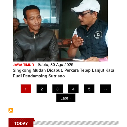
- Sabtu, 30 Agu 2025
JAWA TIMUR
Singkong Mudah Dicabut, Perkara Tetep Lanjut Kata
Rudi Pendamping Sutrisno
Pagination
Current
1
Page
2
Page
3
Page
4
Page
5
Next
››
page
page
Last
Last »
page
TODAY