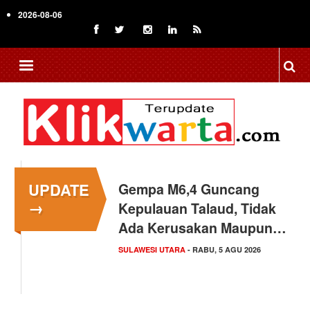
Skip
2026-08-06
to
main
content
UPDATE
Gempa M6,4 Guncang
→
Kepulauan Talaud, Tidak
Ada Kerusakan Maupun…
SULAWESI UTARA
- RABU, 5 AGU 2026