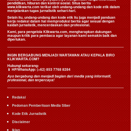
pendidikan, hiburan dan kontrol sosial. Situs berita
www.klikwarta.com terikat oleh undang-undang dan kode etik dalam
menjalankan tugas jurnalistik sehari-hari.
Selain itu, undang-undang dan kode etik itu juga menjadi panduan
kerja redaksi dalam hal memproduksi berita agar sesuai dengan
kaidah jurnalistik, mencerdaskan dan profesional.
Kami, para pengelola Klikwarta.com, mengharapkan dukungan
maupun kritik para pembaca agar layanan kami semakin baik dan
diperlukan.
INGIN BERGABUNG MENJADI WARTAWAN ATAU KEPALA BIRO
KLIKWARTA.COM?
Hubungi sekarang:
📱
HP/WhatsApp:
(+62) 853 7768 8284
Ayo bergabung dan menjadi bagian dari media yang informatif,
profesional, dan terpercaya!
Redaksi
Pedoman Pemberitaan Media Siber
Kode Etik Jurnalistik
Disclaimer
Iklan