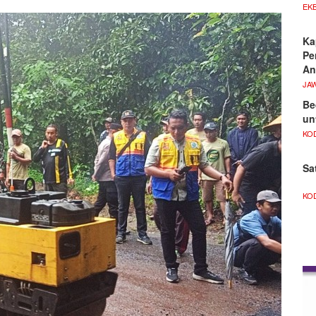
EKB
Ka
Pe
An
JA
Be
un
KO
Sa
KO