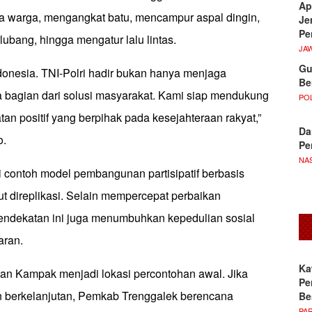
Ap
ma warga, mengangkat batu, mencampur aspal dingin,
Je
Pe
ubang, hingga mengatur lalu lintas.
JA
Gu
donesia. TNI-Polri hadir bukan hanya menjaga
Be
a bagian dari solusi masyarakat. Kami siap mendukung
POL
an positif yang berpihak pada kesejahteraan rakyat,”
Da
o.
Pe
NA
i contoh model pembangunan partisipatif berbasis
t direplikasi. Selain mempercepat perbaikan
, pendekatan ini juga menumbuhkan kepedulian sosial
aran.
Ka
an Kampak menjadi lokasi percontohan awal. Jika
Pe
dan berkelanjutan, Pemkab Trenggalek berencana
Be
PA