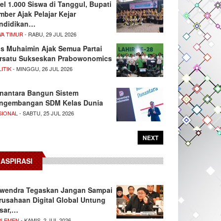
el 1.000 Siswa di Tanggul, Bupati
mber Ajak Pelajar Kejar
ndidikan…
WA TIMUR
- RABU, 29 JUL 2026
s Muhaimin Ajak Semua Partai
rsatu Sukseskan Prabowonomics
ITIK
- MINGGU, 26 JUL 2026
nantara Bangun Sistem
ngembangan SDM Kelas Dunia
SIONAL
- SABTU, 25 JUL 2026
NEXT
ASPIRASI
wendra Tegaskan Jangan Sampai
rusahaan Digital Global Untung
sar,…
RLEMEN
- KAMIS, 2 JUL 2026