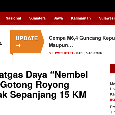
Nasional
Sumatera
Jawa
Kalimantan
Sulawesi
UPDATE
Gempa M6,4 Guncang Kepul
→
Maupun…
SULAWESI UTARA
- RABU, 5 AGU 2026
Satgas Daya “Nembel
: Gotong Royong
Me
Li
sak Sepanjang 15 KM
Ka
EKB
Pr
Ti