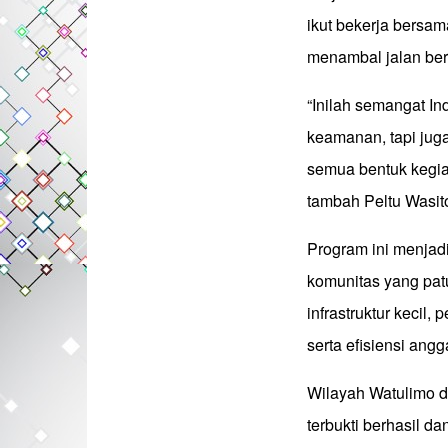
ikut bekerja bersa
menambal jalan berl
“Inilah semangat In
keamanan, tapi jug
semua bentuk kegiat
tambah Peltu Wasit
Program ini menjad
komunitas yang patu
infrastruktur kecil
serta efisiensi angg
Wilayah Watulimo d
terbukti berhasil 