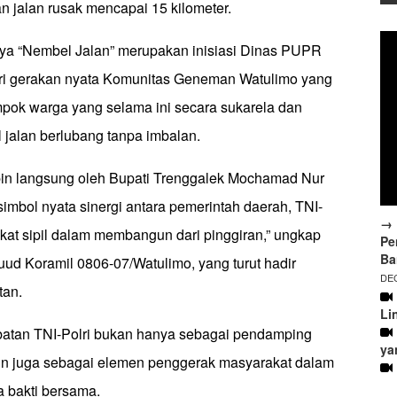
 jalan rusak mencapai 15 kilometer.
ya “Nembel Jalan” merupakan inisiasi Dinas PUPR
dari gerakan nyata Komunitas Geneman Watulimo yang
ok warga yang selama ini secara sukarela dan
alan berlubang tanpa imbalan.
mpin langsung oleh Bupati Trenggalek Mochamad Nur
 simbol nyata sinergi antara pemerintah daerah, TNI-
→ 
akat sipil dalam membangun dari pinggiran,” ungkap
Pe
Ba
Tuud Koramil 0806-07/Watulimo, yang turut hadir
DEC
tan.
Li
ibatan TNI-Polri bukan hanya sebagai pendamping
ya
 juga sebagai elemen penggerak masyarakat dalam
 bakti bersama.