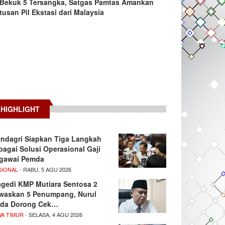
Bekuk 5 Tersangka, Satgas Pamtas Amankan
tusan Pil Ekstasi dari Malaysia
HIGHLIGHT
ndagri Siapkan Tiga Langkah
bagai Solusi Operasional Gaji
gawai Pemda
SIONAL
- RABU, 5 AGU 2026
agedi KMP Mutiara Sentosa 2
waskan 5 Penumpang, Nurul
da Dorong Cek…
WA TIMUR
- SELASA, 4 AGU 2026