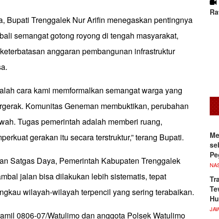
Ra
 Bupati Trenggalek Nur Arifin menegaskan pentingnya
li semangat gotong royong di tengah masyarakat,
s keterbatasan anggaran pembangunan infrastruktur
sa.
dalah cara kami memformalkan semangat warga yang
bergerak. Komunitas Geneman membuktikan, perubahan
bawah. Tugas pemerintah adalah memberi ruang,
Me
rkuat gerakan itu secara terstruktur,” terang Bupati.
se
Pe
n Satgas Daya, Pemerintah Kabupaten Trenggalek
NA
mbal jalan bisa dilakukan lebih sistematis, tepat
Tr
Te
gkau wilayah-wilayah terpencil yang sering terabaikan.
Hu
JA
Koramil 0806-07/Watulimo dan anggota Polsek Watulimo