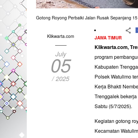
Gotong Royong Perbaiki Jalan Rusak Sepanjang 1
Klikwarta.com
JAWA TIMUR
Klikwarta.com, Tr
July
05
program pembanguna
Kabupaten Trenggal
Polsek Watulimo te
/ 2025
Kerja Bhakti Nembe
Trenggalek bekerj
Sabtu (5/7/2025).
Kegiatan gotong ro
Kecamatan Watulimo