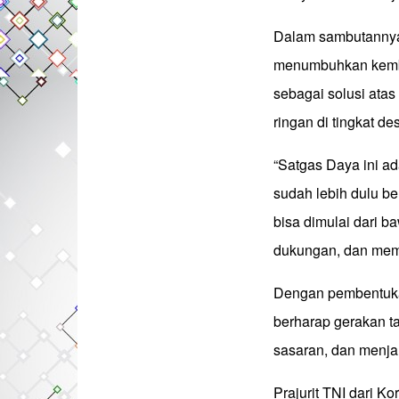
Dalam sambutannya,
menumbuhkan kemba
sebagai solusi ata
ringan di tingkat de
“Satgas Daya ini a
sudah lebih dulu 
bisa dimulai dari 
dukungan, dan mempe
Dengan pembentuka
berharap gerakan ta
sasaran, dan menjan
Prajurit TNI dari 