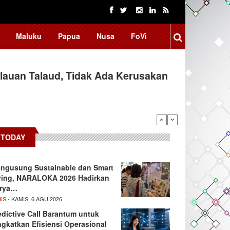
Maluku
Papua
Nusa
FoVi
auan Talaud, Tidak Ada Kerusakan
TODAY
ngusung Sustainable dan Smart
ving, NARALOKA 2026 Hadirkan
rya…
IS
- KAMIS, 6 AGU 2026
edictive Call Barantum untuk
ngkatkan Efisiensi Operasional