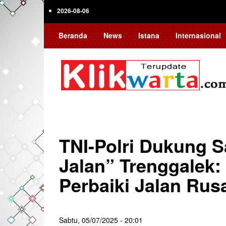
Skip
2026-08-06
to
main
Beranda
News
Istana
Internasional
content
TNI-Polri Dukung 
Jalan” Trenggalek
Perbaiki Jalan Ru
Sabtu, 05/07/2025 - 20:01