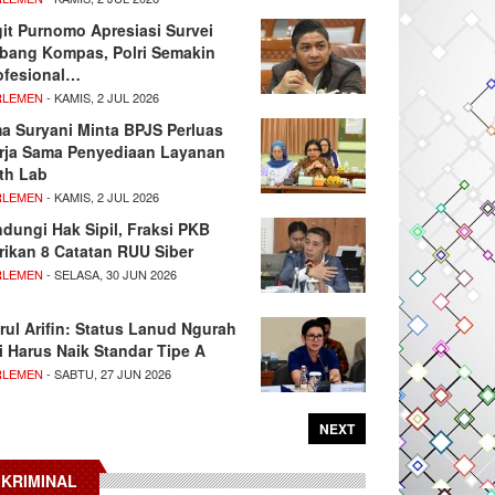
git Purnomo Apresiasi Survei
tbang Kompas, Polri Semakin
ofesional…
RLEMEN
- KAMIS, 2 JUL 2026
ma Suryani Minta BPJS Perluas
rja Sama Penyediaan Layanan
th Lab
RLEMEN
- KAMIS, 2 JUL 2026
ndungi Hak Sipil, Fraksi PKB
rikan 8 Catatan RUU Siber
RLEMEN
- SELASA, 30 JUN 2026
rul Arifin: Status Lanud Ngurah
i Harus Naik Standar Tipe A
RLEMEN
- SABTU, 27 JUN 2026
NEXT
KRIMINAL