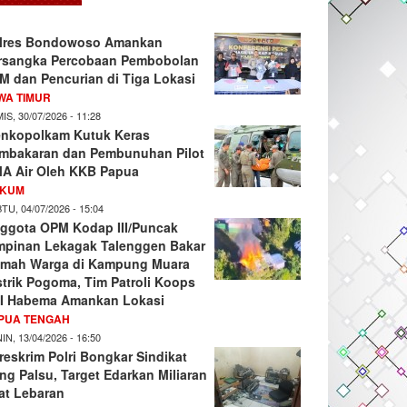
lres Bondowoso Amankan
rsangka Percobaan Pembobolan
M dan Pencurian di Tiga Lokasi
WA TIMUR
IS, 30/07/2026 - 11:28
nkopolkam Kutuk Keras
mbakaran dan Pembunuhan Pilot
A Air Oleh KKB Papua
KUM
TU, 04/07/2026 - 15:04
ggota OPM Kodap III/Puncak
mpinan Lekagak Talenggen Bakar
mah Warga di Kampung Muara
strik Pogoma, Tim Patroli Koops
I Habema Amankan Lokasi
PUA TENGAH
IN, 13/04/2026 - 16:50
reskrim Polri Bongkar Sindikat
ng Palsu, Target Edarkan Miliaran
at Lebaran