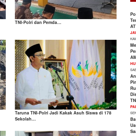
Po
Te
TNI-Polri dan Pemda…
AT
JA
KAM
Me
Pe
AM
HU
SAB
An
Pi
Ru
Di
TN
PA
Taruna TNI-Polri Jadi Kakak Asuh Siswa di 178
SEN
Sekolah…
Ba
Ua
Sa