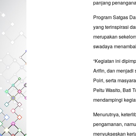
panjang penanganan
Program Satgas Da
yang terinspirasi 
merupakan sekelomp
swadaya menambal j
“Kegiatan ini dipi
Arifin, dan menjadi
Polri, serta masyar
Peltu Wasito, Bati 
mendampingi kegia
Menurutnya, keterl
pengamanan, namun
menyukseskan kerja