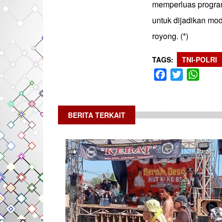
memperluas progra
untuk dijadikan mo
royong. (*)
TAGS
TNI-POLRI
Facebook
Twitter
What
BERITA TERKAIT