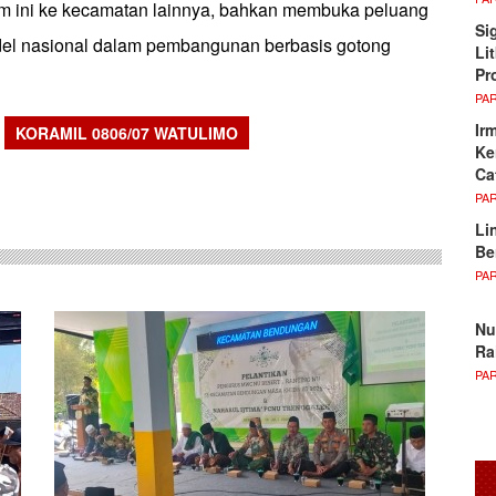
m ini ke kecamatan lainnya, bahkan membuka peluang
Si
del nasional dalam pembangunan berbasis gotong
Li
Pr
PA
Ir
KORAMIL 0806/07 WATULIMO
Ke
sApp
Ca
PA
Li
Be
PA
Nu
Ra
PA