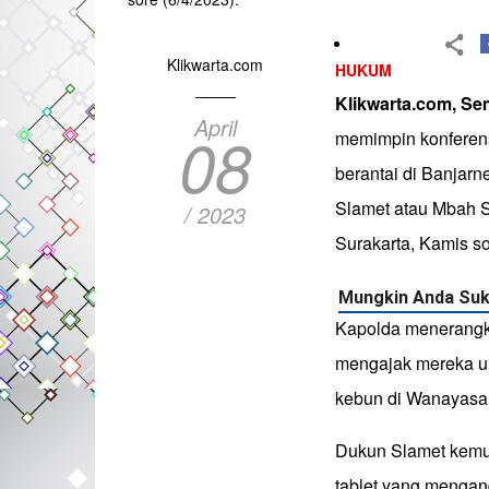
Klikwarta.com
HUKUM
Klikwarta.com, Se
April
08
memimpin konferen
berantai di Banjarn
Slamet atau Mbah Sl
/ 2023
Surakarta, Kamis so
Kapolda menerangk
mengajak mereka un
kebun di Wanayasa,
Dukun Slamet kemu
tablet yang mengan