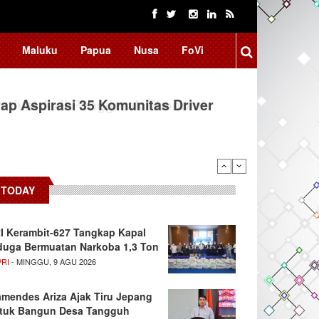
Maluku
Papua
Nusa
FoVi
ap Aspirasi 35 Komunitas Driver
TODAY
I Kerambit-627 Tangkap Kapal
duga Bermuatan Narkoba 1,3 Ton
PRI
- MINGGU, 9 AGU 2026
mendes Ariza Ajak Tiru Jepang
tuk Bangun Desa Tangguh