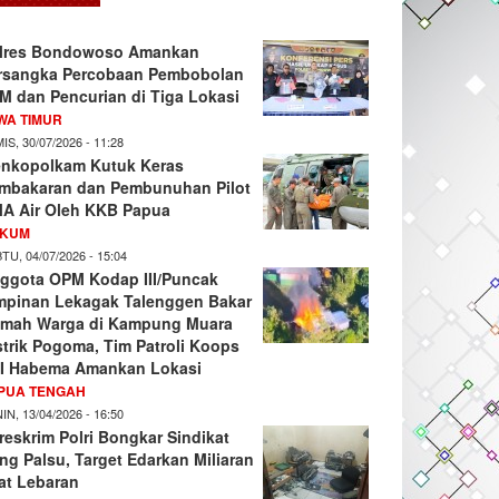
lres Bondowoso Amankan
rsangka Percobaan Pembobolan
M dan Pencurian di Tiga Lokasi
WA TIMUR
IS, 30/07/2026 - 11:28
nkopolkam Kutuk Keras
mbakaran dan Pembunuhan Pilot
A Air Oleh KKB Papua
KUM
TU, 04/07/2026 - 15:04
ggota OPM Kodap III/Puncak
mpinan Lekagak Talenggen Bakar
mah Warga di Kampung Muara
strik Pogoma, Tim Patroli Koops
I Habema Amankan Lokasi
PUA TENGAH
IN, 13/04/2026 - 16:50
reskrim Polri Bongkar Sindikat
ng Palsu, Target Edarkan Miliaran
at Lebaran