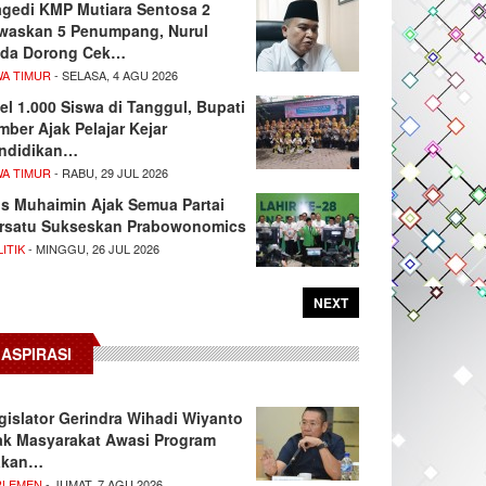
agedi KMP Mutiara Sentosa 2
waskan 5 Penumpang, Nurul
da Dorong Cek…
WA TIMUR
- SELASA, 4 AGU 2026
el 1.000 Siswa di Tanggul, Bupati
mber Ajak Pelajar Kejar
ndidikan…
WA TIMUR
- RABU, 29 JUL 2026
s Muhaimin Ajak Semua Partai
rsatu Sukseskan Prabowonomics
ITIK
- MINGGU, 26 JUL 2026
NEXT
ASPIRASI
gislator Gerindra Wihadi Wiyanto
ak Masyarakat Awasi Program
akan…
RLEMEN
- JUMAT, 7 AGU 2026