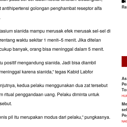
Ra
t antihipertensi golongan penghambat reseptor alfa
.
tasium sianida mampu merusak efek merusak sel-sel di
entang waktu sekitar 1 menit–5 menit. Jika ditelan
cukup banyak, orang bisa meninggal dalam 5 menit.
tu positif mengandung sianida. Jadi bisa diambil
meninggal karena sianida,” tegas Kabid Labfor
As
Pe
anjutnya, kedua pelaku menggunakan dua zat tersebut
To
am ritual penggandaan uang. Pelaku diminta untuk
HU
sebut.
Me
se
Pe
nis pil itu merupakan modus dari pelaku,” pungkasnya.
NA