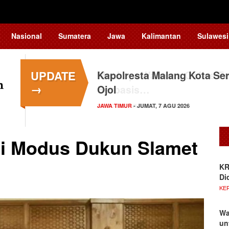
Nasional
Sumatera
Jawa
Kalimantan
Sulawesi
UPDATE
Kapolresta Malang Kota Ser
→
Ojol
JAWA TIMUR
- JUMAT, 7 AGU 2026
ni Modus Dukun Slamet
KR
Di
KE
Wa
un