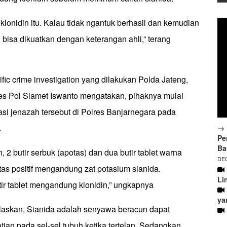
 klonidin itu. Kalau tidak ngantuk berhasil dan kemudian
Itu bisa dikuatkan dengan keterangan ahli,” terang
ific crime investigation yang dilakukan Polda Jateng,
s Pol Slamet Iswanto mengatakan, pihaknya mulai
asi jenazah tersebut di Polres Banjarnegara pada
.
→ 
Pe
Ba
 2 butir serbuk (apotas) dan dua butir tablet warna
DEC
otas positif mengandung zat potasium sianida.
Li
ir tablet mengandung klonidin,” ungkapnya
ya
laskan, Sianida adalah senyawa beracun dapat
an pada sel-sel tubuh ketika tertelan. Sedangkan,