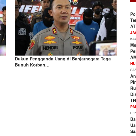
Po
Te
AT
JA
KAM
Me
Pe
AM
Dukun Pengganda Uang di Banjarnegara Tega
HU
Bunuh Korban…
SAB
An
Pi
Ru
Di
TN
PA
SEN
Ba
Ua
Sa