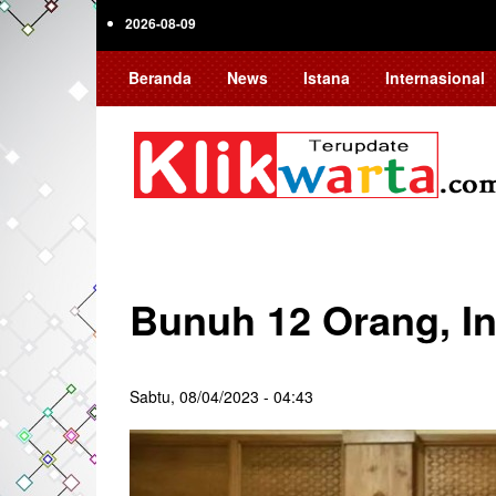
Skip
2026-08-09
to
main
Beranda
News
Istana
Internasional
content
Bunuh 12 Orang, I
Sabtu, 08/04/2023 - 04:43