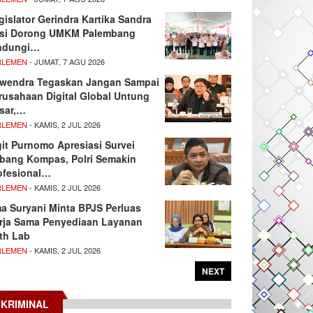
gislator Gerindra Kartika Sandra
si Dorong UMKM Palembang
ndungi…
RLEMEN
- JUMAT, 7 AGU 2026
wendra Tegaskan Jangan Sampai
rusahaan Digital Global Untung
sar,…
RLEMEN
- KAMIS, 2 JUL 2026
git Purnomo Apresiasi Survei
tbang Kompas, Polri Semakin
ofesional…
RLEMEN
- KAMIS, 2 JUL 2026
ma Suryani Minta BPJS Perluas
rja Sama Penyediaan Layanan
th Lab
RLEMEN
- KAMIS, 2 JUL 2026
NEXT
KRIMINAL