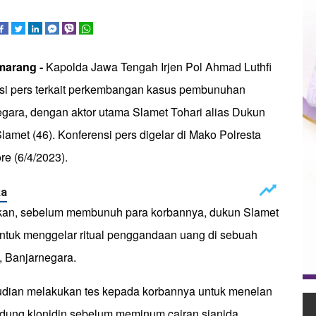
marang -
Kapolda Jawa Tengah Irjen Pol Ahmad Luthfi
si pers terkait perkembangan kasus pembunuhan
egara, dengan aktor utama Slamet Tohari alias Dukun
amet (46). Konferensi pers digelar di Mako Polresta
re (6/4/2023).
an, sebelum membunuh para korbannya, dukun Slamet
tuk menggelar ritual penggandaan uang di sebuah
 Banjarnegara.
dian melakukan tes kepada korbannya untuk menelan
dung klonidin sebelum meminum cairan sianida.