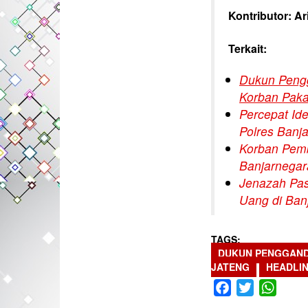
Kontributor: Ari
Terkait:
Dukun Peng
Korban Paka
Percepat Id
Polres Banj
Korban Pem
Banjarnegar
Jenazah Pas
Uang di Ban
TAGS
DUKUN PENGGAN
JATENG
HEADLI
Facebook
Twitter
What