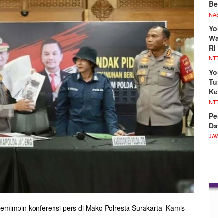
Be
NA
Yo
Wa
RI
NT
Yo
Tu
Ke
NT
Pe
Da
JA
emimpin konferensi pers di Mako Polresta Surakarta, Kamis