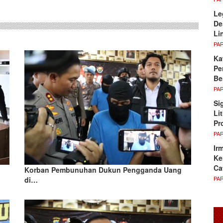
Le
De
Li
PA
Ka
Pe
Be
PA
Si
Li
Pr
PA
Ir
Ke
Ca
Korban Pembunuhan Dukun Pengganda Uang
PA
di…