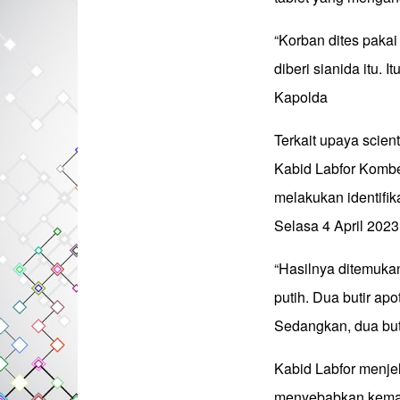
“Korban dites pakai
diberi sianida itu. 
Kapolda
Terkait upaya scient
Kabid Labfor Kombe
melakukan identifik
Selasa 4 April 2023
“Hasilnya ditemukan,
putih. Dua butir ap
Sedangkan, dua but
Kabid Labfor menje
menyebabkan kemati