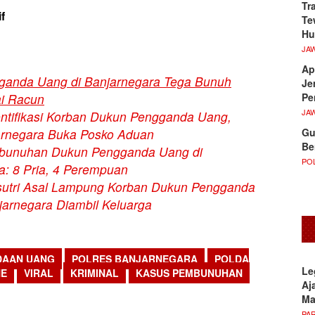
Tr
f
Te
Hu
JA
Ap
ganda Uang di Banjarnegara Tega Bunuh
Je
Pe
i Racun
JA
entifikasi Korban Dukun Pengganda Uang,
Gu
arnegara Buka Posko Aduan
Be
bunuhan Dukun Pengganda Uang di
POL
a: 8 Pria, 4 Perempuan
utri Asal Lampung Korban Dukun Pengganda
jarnegara Diambil Keluarga
DAAN UANG
POLRES BANJARNEGARA
POLDA
Le
NE
VIRAL
KRIMINAL
KASUS PEMBUNUHAN
Aj
sApp
M
PA