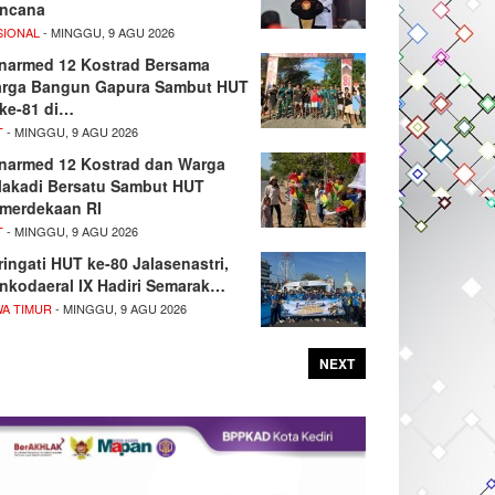
ncana
SIONAL
- MINGGU, 9 AGU 2026
narmed 12 Kostrad Bersama
rga Bangun Gapura Sambut HUT
 ke-81 di…
T
- MINGGU, 9 AGU 2026
narmed 12 Kostrad dan Warga
lakadi Bersatu Sambut HUT
merdekaan RI
T
- MINGGU, 9 AGU 2026
ringati HUT ke-80 Jalasenastri,
nkodaeral IX Hadiri Semarak…
WA TIMUR
- MINGGU, 9 AGU 2026
NEXT