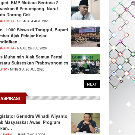
agedi KMP Mutiara Sentosa 2
waskan 5 Penumpang, Nurul
da Dorong Cek…
WA TIMUR
- SELASA, 4 AGU 2026
el 1.000 Siswa di Tanggul, Bupati
mber Ajak Pelajar Kejar
ndidikan…
WA TIMUR
- RABU, 29 JUL 2026
s Muhaimin Ajak Semua Partai
rsatu Sukseskan Prabowonomics
ITIK
- MINGGU, 26 JUL 2026
NEXT
ASPIRASI
gislator Gerindra Wihadi Wiyanto
ak Masyarakat Awasi Program
akan…
RLEMEN
- JUMAT, 7 AGU 2026