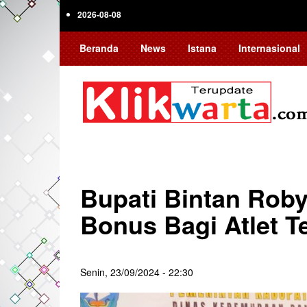
Skip
2026-08-08
to
main
Beranda
News
Istana
Internasional
content
Bupati Bintan Rob
Bonus Bagi Atlet T
Senin, 23/09/2024 - 22:30