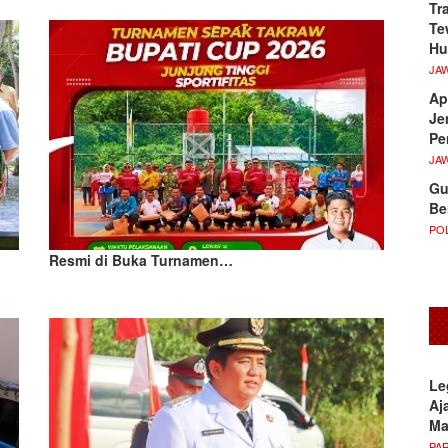
Tr
Te
Hu
JA
Ap
Je
Pe
JA
Gu
Be
POL
Resmi di Buka Turnamen…
Le
Aj
M
PA