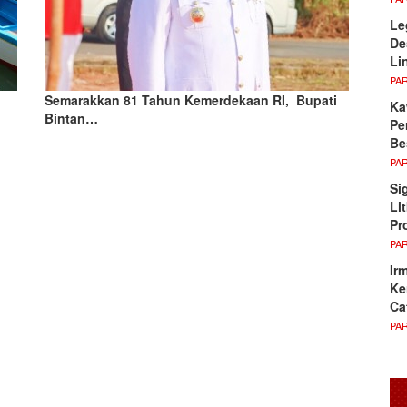
Le
De
Li
PA
Semarakkan 81 Tahun Kemerdekaan RI, Bupati
Ka
Bintan…
Pe
Be
PA
Si
Li
Pr
PA
Ir
Ke
Ca
PA