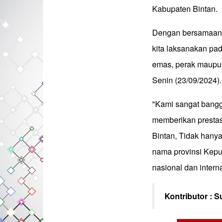
Kabupaten Bintan.
Dengan bersamaan p
kita laksanakan pad
emas, perak maupun 
Senin (23/09/2024).
"Kami sangat bangg
memberikan presta
Bintan, Tidak hany
nama provinsi Kepu
nasional dan interna
Kontributor : 