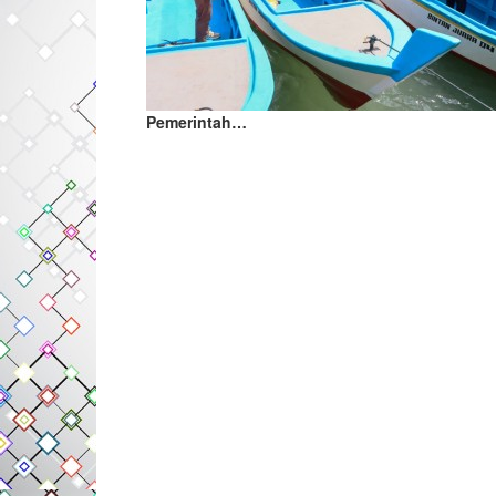
Pemerintah…