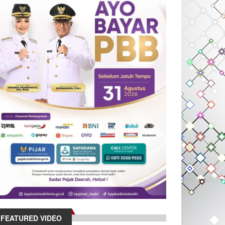
FEATURED VIDEO