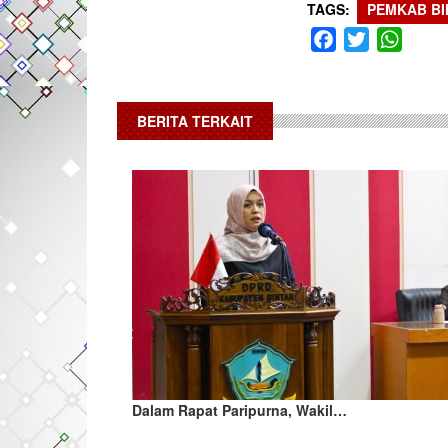
TAGS
PEMKAB BI
Facebook
Twitter
What
BERITA TERKAIT
Dalam Rapat Paripurna, Wakil…