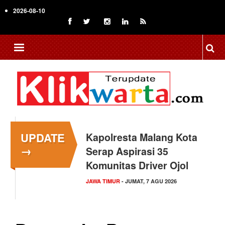
Skip
2026-08-10
to
main
content
UPDATE
Kapolresta Malang Kota
→
Serap Aspirasi 35
Komunitas Driver Ojol
JAWA TIMUR
- JUMAT, 7 AGU 2026