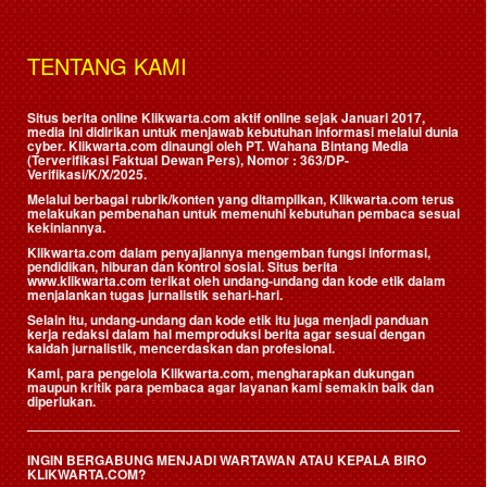
TENTANG KAMI
Situs berita online Klikwarta.com aktif online sejak Januari 2017,
media ini didirikan untuk menjawab kebutuhan informasi melalui dunia
cyber. Klikwarta.com dinaungi oleh
PT. Wahana Bintang Media
(Terverifikasi Faktual Dewan Pers)
, Nomor : 363/DP-
Verifikasi/K/X/2025.
Melalui berbagai rubrik/konten yang ditampilkan, Klikwarta.com terus
melakukan pembenahan untuk memenuhi kebutuhan pembaca sesuai
kekiniannya.
Klikwarta.com dalam penyajiannya mengemban fungsi informasi,
pendidikan, hiburan dan kontrol sosial. Situs berita
www.klikwarta.com terikat oleh undang-undang dan kode etik dalam
menjalankan tugas jurnalistik sehari-hari.
Selain itu, undang-undang dan kode etik itu juga menjadi panduan
kerja redaksi dalam hal memproduksi berita agar sesuai dengan
kaidah jurnalistik, mencerdaskan dan profesional.
Kami, para pengelola Klikwarta.com, mengharapkan dukungan
maupun kritik para pembaca agar layanan kami semakin baik dan
diperlukan.
INGIN BERGABUNG MENJADI WARTAWAN ATAU KEPALA BIRO
KLIKWARTA.COM?