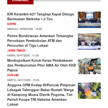
KRI Kerambit-627 Tangkap Kapal Diduga
Bermuatan Narkoba 1,3 Ton
KEPRI
MINGGU, 09/08/2026 - 19:39
Polres Bondowoso Amankan Tersangka
Percobaan Pembobolan ATM dan
Pencurian di Tiga Lokasi
JAWA TIMUR
KAMIS, 30/07/2026 - 11:28
Menkopolkam Kutuk Keras Pembakaran
dan Pembunuhan Pilot AMA Air Oleh KKB
Papua
HUKUM
SABTU, 04/07/2026 - 15:04
Anggota OPM Kodap III/Puncak Pimpinan
Lekagak Talenggen Bakar Rumah Warga
di Kampung Muara Distrik Pogoma, Tim
Patroli Koops TNI Habema Amankan
Lokasi