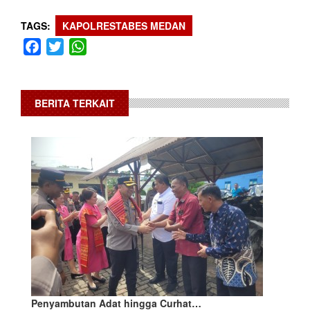
TAGS
KAPOLRESTABES MEDAN
Facebook
Twitter
WhatsApp
BERITA TERKAIT
Penyambutan Adat hingga Curhat…