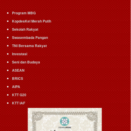
Program MBG
KopdesKel Merah Putih
Sekolah Rakyat
Swasembada Pangan
TNI Bersama Rakyat
Investasi
Seni dan Budaya
ASEAN
BRICS
AIPA
KTT G20
KTT IAF