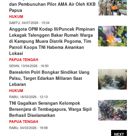
dan Pembunuhan Pilot AMA Air Oleh KKB
Papua
HUKUM
SABTU, 04/07/2026 - 15:04
Anggota OPM Kodap III/Puncak Pimpinan
Lekagak Talenggen Bakar Rumah Warga
di Kampung Muara Distrik Pogoma, Tim
Patroli Koops TNI Habema Amankan
Lokasi
PAPUA TENGAH
SENIN, 13/04/2026 - 16:50
Bareskrim Polri Bongkar Sindikat Uang
Palsu, Target Edarkan Miliaran Saat
Lebaran
HUKUM
RABU, 18/03/2026 - 12:13
TNI Gagalkan Serangan Kelompok
Bersenjata di Tembagapura, Warga Sipil
Berhasil Diselamatkan
PAPUA TENGAH
RABU, 04/03/2026 - 19:58
NEXT