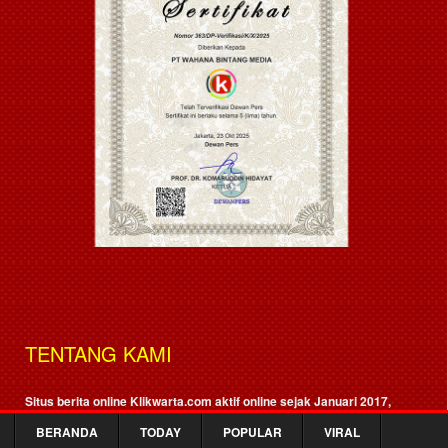
TENTANG KAMI
Situs berita online Klikwarta.com aktif online sejak Januari 2017,
media ini didirikan untuk menjawab kebutuhan informasi melalui dunia
cyber. Klikwarta.com dinaungi oleh
PT. Wahana Bintang Media
BERANDA
TODAY
POPULAR
VIRAL
(Terverifikasi Faktual Dewan Pers)
, Nomor : 363/DP-