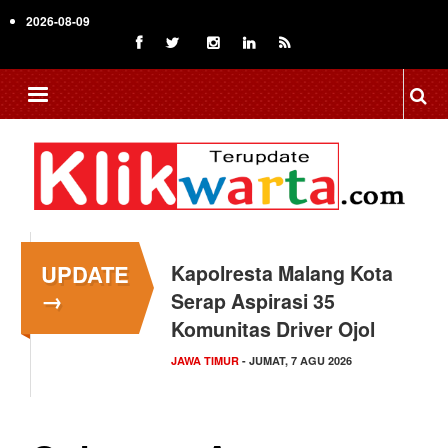
Skip
2026-08-09
to
main
content
UPDATE
Kapolresta Malang Kota
→
Serap Aspirasi 35
Komunitas Driver Ojol
JAWA TIMUR
- JUMAT, 7 AGU 2026