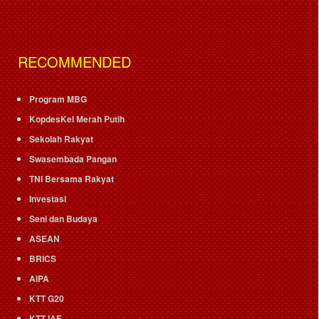
RECOMMENDED
Program MBG
KopdesKel Merah Putih
Sekolah Rakyat
Swasembada Pangan
TNI Bersama Rakyat
Investasi
Seni dan Budaya
ASEAN
BRICS
AIPA
KTT G20
KTT IAF