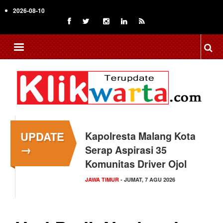
Skip
2026-08-10
to
main
content
UPDATE
Kapolresta Malang Kota
→
Serap Aspirasi 35
Komunitas Driver Ojol
JAWA TIMUR
- JUMAT, 7 AGU 2026