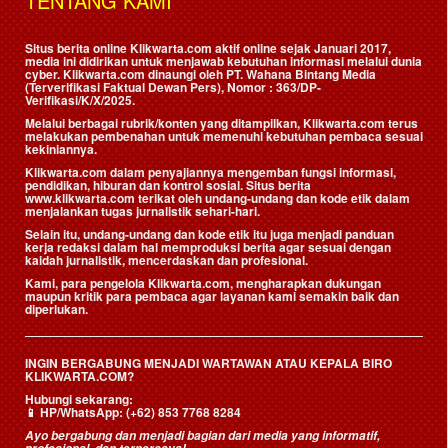
TENTANG KAMI
Situs berita online Klikwarta.com aktif online sejak Januari 2017,
media ini didirikan untuk menjawab kebutuhan informasi melalui dunia
cyber. Klikwarta.com dinaungi oleh
PT. Wahana Bintang Media
(Terverifikasi Faktual Dewan Pers)
, Nomor : 363/DP-
Verifikasi/K/X/2025.
Melalui berbagai rubrik/konten yang ditampilkan, Klikwarta.com terus
melakukan pembenahan untuk memenuhi kebutuhan pembaca sesuai
kekiniannya.
Klikwarta.com dalam penyajiannya mengemban fungsi informasi,
pendidikan, hiburan dan kontrol sosial. Situs berita
www.klikwarta.com terikat oleh undang-undang dan kode etik dalam
menjalankan tugas jurnalistik sehari-hari.
Selain itu, undang-undang dan kode etik itu juga menjadi panduan
kerja redaksi dalam hal memproduksi berita agar sesuai dengan
kaidah jurnalistik, mencerdaskan dan profesional.
Kami, para pengelola Klikwarta.com, mengharapkan dukungan
maupun kritik para pembaca agar layanan kami semakin baik dan
diperlukan.
INGIN BERGABUNG MENJADI WARTAWAN ATAU KEPALA BIRO
KLIKWARTA.COM?
Hubungi sekarang:
📱
HP/WhatsApp:
(+62) 853 7768 8284
Ayo bergabung dan menjadi bagian dari media yang informatif,