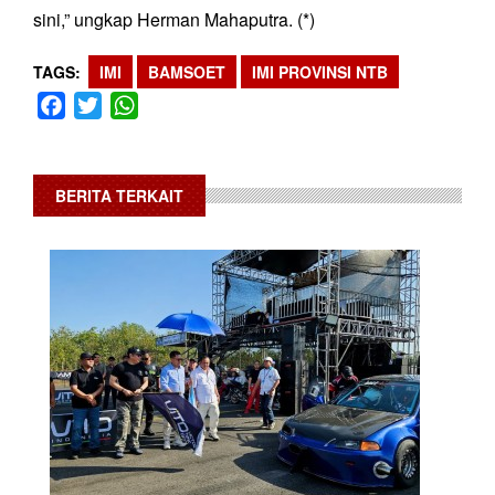
sini,” ungkap Herman Mahaputra. (*)
TAGS
IMI
BAMSOET
IMI PROVINSI NTB
Facebook
Twitter
WhatsApp
BERITA TERKAIT