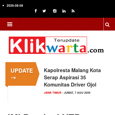
Skip
2026-08-08
to
main
content
UPDATE
Kapolresta Malang Kota
→
Serap Aspirasi 35
Komunitas Driver Ojol
JAWA TIMUR
- JUMAT, 7 AGU 2026