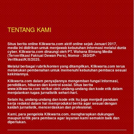
TENTANG KAMI
Situs berita online Klikwarta.com aktif online sejak Januari 2017,
media ini didirikan untuk menjawab kebutuhan informasi melalui dunia
cyber. Klikwarta.com dinaungi oleh
PT. Wahana Bintang Media
(Terverifikasi Faktual Dewan Pers)
, Nomor : 363/DP-
Verifikasi/K/X/2025.
Melalui berbagai rubrik/konten yang ditampilkan, Klikwarta.com terus
melakukan pembenahan untuk memenuhi kebutuhan pembaca sesuai
kekiniannya.
Klikwarta.com dalam penyajiannya mengemban fungsi informasi,
pendidikan, hiburan dan kontrol sosial. Situs berita
www.klikwarta.com terikat oleh undang-undang dan kode etik dalam
menjalankan tugas jurnalistik sehari-hari.
Selain itu, undang-undang dan kode etik itu juga menjadi panduan
kerja redaksi dalam hal memproduksi berita agar sesuai dengan
kaidah jurnalistik, mencerdaskan dan profesional.
Kami, para pengelola Klikwarta.com, mengharapkan dukungan
maupun kritik para pembaca agar layanan kami semakin baik dan
diperlukan.