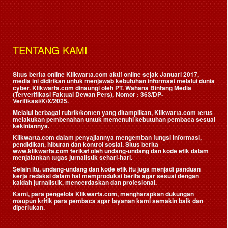
TENTANG KAMI
Situs berita online Klikwarta.com aktif online sejak Januari 2017,
media ini didirikan untuk menjawab kebutuhan informasi melalui dunia
cyber. Klikwarta.com dinaungi oleh
PT. Wahana Bintang Media
(Terverifikasi Faktual Dewan Pers)
, Nomor : 363/DP-
Verifikasi/K/X/2025.
Melalui berbagai rubrik/konten yang ditampilkan, Klikwarta.com terus
melakukan pembenahan untuk memenuhi kebutuhan pembaca sesuai
kekiniannya.
Klikwarta.com dalam penyajiannya mengemban fungsi informasi,
pendidikan, hiburan dan kontrol sosial. Situs berita
www.klikwarta.com terikat oleh undang-undang dan kode etik dalam
menjalankan tugas jurnalistik sehari-hari.
Selain itu, undang-undang dan kode etik itu juga menjadi panduan
kerja redaksi dalam hal memproduksi berita agar sesuai dengan
kaidah jurnalistik, mencerdaskan dan profesional.
Kami, para pengelola Klikwarta.com, mengharapkan dukungan
maupun kritik para pembaca agar layanan kami semakin baik dan
diperlukan.