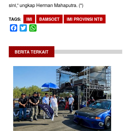
sini,” ungkap Herman Mahaputra. (*)
TAGS
IMI
BAMSOET
IMI PROVINSI NTB
Facebook
Twitter
WhatsApp
BERITA TERKAIT