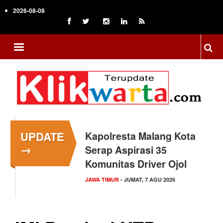
Skip
2026-08-08
to
main
content
UPDATE
Kapolresta Malang Kota
→
Serap Aspirasi 35
Komunitas Driver Ojol
JAWA TIMUR
- JUMAT, 7 AGU 2026