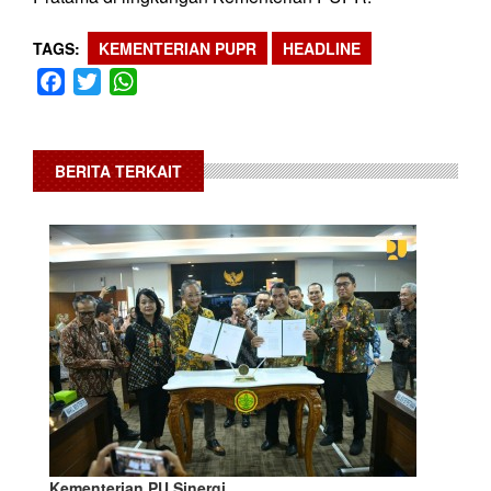
TAGS
KEMENTERIAN PUPR
HEADLINE
Facebook
Twitter
WhatsApp
BERITA TERKAIT
Kementerian PU Sinergi…