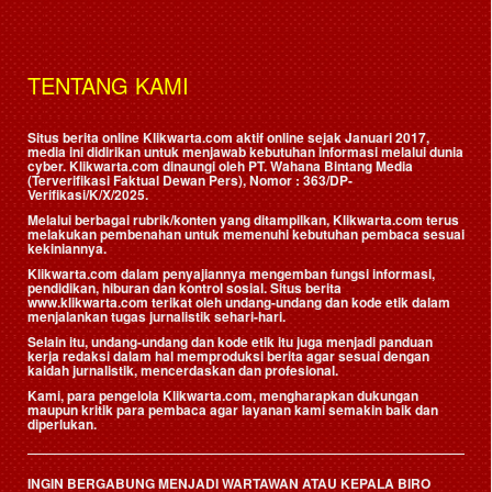
TENTANG KAMI
Situs berita online Klikwarta.com aktif online sejak Januari 2017,
media ini didirikan untuk menjawab kebutuhan informasi melalui dunia
cyber. Klikwarta.com dinaungi oleh
PT. Wahana Bintang Media
(Terverifikasi Faktual Dewan Pers)
, Nomor : 363/DP-
Verifikasi/K/X/2025.
Melalui berbagai rubrik/konten yang ditampilkan, Klikwarta.com terus
melakukan pembenahan untuk memenuhi kebutuhan pembaca sesuai
kekiniannya.
Klikwarta.com dalam penyajiannya mengemban fungsi informasi,
pendidikan, hiburan dan kontrol sosial. Situs berita
www.klikwarta.com terikat oleh undang-undang dan kode etik dalam
menjalankan tugas jurnalistik sehari-hari.
Selain itu, undang-undang dan kode etik itu juga menjadi panduan
kerja redaksi dalam hal memproduksi berita agar sesuai dengan
kaidah jurnalistik, mencerdaskan dan profesional.
Kami, para pengelola Klikwarta.com, mengharapkan dukungan
maupun kritik para pembaca agar layanan kami semakin baik dan
diperlukan.
INGIN BERGABUNG MENJADI WARTAWAN ATAU KEPALA BIRO