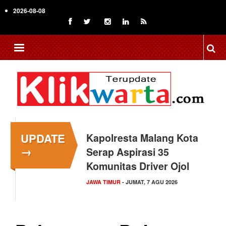
Skip
2026-08-08
to
main
content
UPDATE
Kapolresta Malang Kota
→
Serap Aspirasi 35
Komunitas Driver Ojol
JAWA TIMUR
- JUMAT, 7 AGU 2026