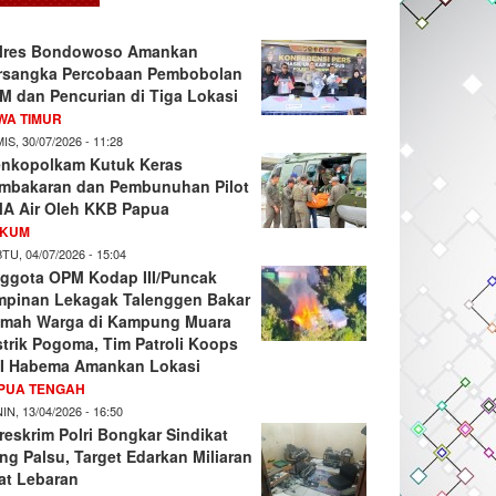
lres Bondowoso Amankan
rsangka Percobaan Pembobolan
M dan Pencurian di Tiga Lokasi
WA TIMUR
IS, 30/07/2026 - 11:28
nkopolkam Kutuk Keras
mbakaran dan Pembunuhan Pilot
A Air Oleh KKB Papua
KUM
TU, 04/07/2026 - 15:04
ggota OPM Kodap III/Puncak
mpinan Lekagak Talenggen Bakar
mah Warga di Kampung Muara
strik Pogoma, Tim Patroli Koops
I Habema Amankan Lokasi
PUA TENGAH
IN, 13/04/2026 - 16:50
reskrim Polri Bongkar Sindikat
ng Palsu, Target Edarkan Miliaran
at Lebaran