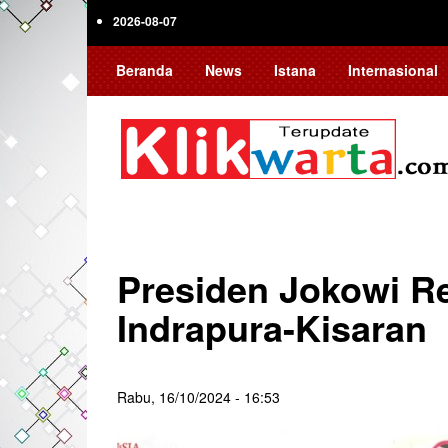
Skip
2026-08-07
to
main
Beranda
News
Istana
Internasional
content
Presiden Jokowi R
Indrapura-Kisaran
Rabu, 16/10/2024 - 16:53