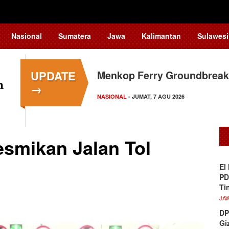
Nasional
Sumatera
Jawa
Kalimantan
Sulawesi
UPDATE
Menkop Ferry Groundbreak
→
NASIONAL
- JUMAT, 7 AGU 2026
esmikan Jalan Tol
El
PD
Ti
JA
DP
Gi