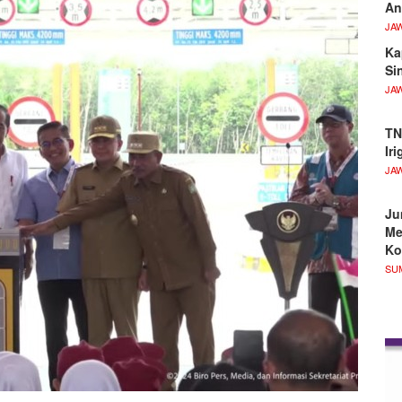
An
JA
Ka
Si
JA
TN
Ir
JA
Ju
Me
Ko
SU