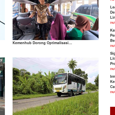
Le
De
Li
PA
Ka
Pe
Be
Kemenhub Dorong Optimalisasi…
PA
Si
Li
Pr
PA
Ir
Ke
Ca
PA