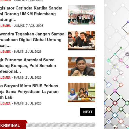
gislator Gerindra Kartika Sandra
si Dorong UMKM Palembang
ndungi…
RLEMEN
- JUMAT, 7 AGU 2026
wendra Tegaskan Jangan Sampai
rusahaan Digital Global Untung
sar,…
RLEMEN
- KAMIS, 2 JUL 2026
git Purnomo Apresiasi Survei
tbang Kompas, Polri Semakin
ofesional…
RLEMEN
- KAMIS, 2 JUL 2026
ma Suryani Minta BPJS Perluas
rja Sama Penyediaan Layanan
th Lab
RLEMEN
- KAMIS, 2 JUL 2026
NEXT
KRIMINAL