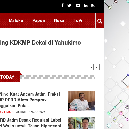
Maluku
Papua
Nusa
FoVi
ing KDKMP Dekai di Yahukimo
TODAY
 Nino Kuat Ancam Jatim, Fraksi
IP DPRD Minta Pemprov
nggalkan Pola…
WA TIMUR
- JUMAT, 7 AGU 2026
RD Jatim Desak Regulasi Label
zi Wajib untuk Tekan Hipertensi