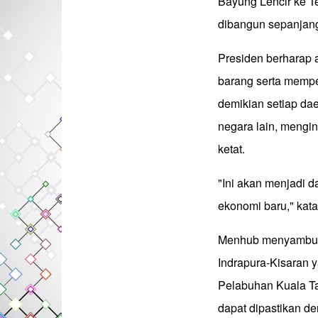
Bayung Lencir ke Te
dibangun sepanjang
Presiden berharap 
barang serta memper
demikian setiap da
negara lain, mengin
ketat.
"Ini akan menjadi d
ekonomi baru," kat
Menhub menyambut b
Indrapura-Kisaran y
Pelabuhan Kuala Ta
dapat dipastikan de