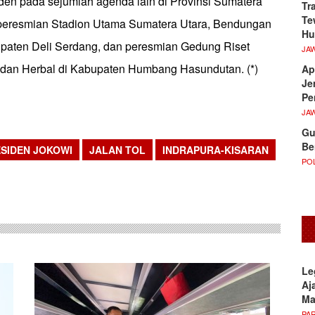
en pada sejumlah agenda lain di Provinsi Sumatera
Tr
Te
 peresmian Stadion Utama Sumatera Utara, Bendungan
Hu
paten Deli Serdang, dan peresmian Gedung Riset
JA
dan Herbal di Kabupaten Humbang Hasundutan. (*)
Ap
Je
Pe
JA
Gu
Be
SIDEN JOKOWI
JALAN TOL
INDRAPURA-KISARAN
POL
sApp
Le
Aj
M
PA