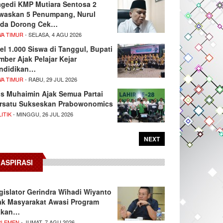
agedi KMP Mutiara Sentosa 2
waskan 5 Penumpang, Nurul
da Dorong Cek…
WA TIMUR
- SELASA, 4 AGU 2026
el 1.000 Siswa di Tanggul, Bupati
mber Ajak Pelajar Kejar
ndidikan…
WA TIMUR
- RABU, 29 JUL 2026
s Muhaimin Ajak Semua Partai
rsatu Sukseskan Prabowonomics
ITIK
- MINGGU, 26 JUL 2026
NEXT
ASPIRASI
gislator Gerindra Wihadi Wiyanto
ak Masyarakat Awasi Program
akan…
RLEMEN
- JUMAT, 7 AGU 2026