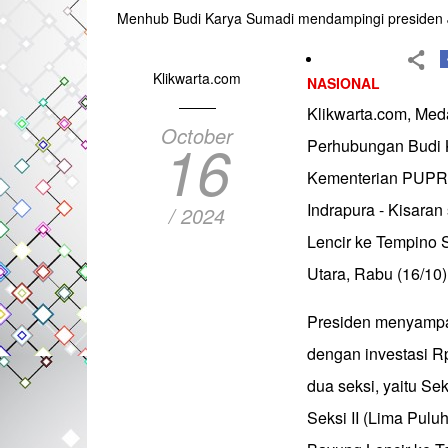
Menhub Budi Karya Sumadi mendampingi presiden Jo
Klikwarta.com
NASIONAL
Klikwarta.com, Med
October
16
Perhubungan Budi K
Kementerian PUPR, 
Indrapura - Kisaran
/ 2024
Lencir ke Tempino S
Utara, Rabu (16/10)
Presiden menyampai
dengan investasi Rp 
dua seksi, yaitu Se
Seksi II (Lima Pulu