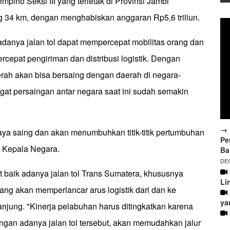
mpino Seksi III yang terletak di Provinsi Jambi
 34 km, dengan menghabiskan anggaran Rp5,6 triliun.
adanya jalan tol dapat mempercepat mobilitas orang dan
cepat pengiriman dan distribusi logistik. Dengan
erah akan bisa bersaing dengan daerah di negara-
gat persaingan antar negara saat ini sudah semakin
→ 
aya saing dan akan menumbuhkan titik-titik pertumbuhan
Pe
a Kepala Negara.
Ba
DEC
aik adanya jalan tol Trans Sumatera, khususnya
Li
ang akan memperlancar arus logistik dari dan ke
ya
njung. "Kinerja pelabuhan harus ditingkatkan karena
ngan adanya jalan tol tersebut, akan memudahkan jalur