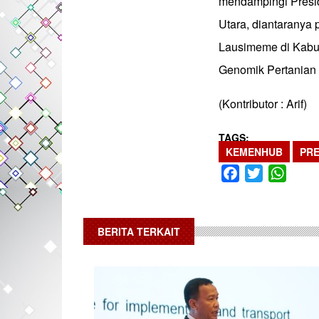
mendampingi Presid
Utara, diantaranya
Lausimeme di Kabu
Genomik Pertanian 
(Kontributor : Arif)
TAGS
KEMENHUB
PRE
Facebook
Twitter
What
BERITA TERKAIT