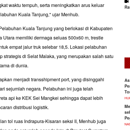
gkat waktu tempuh, serta meningkatkan arus keluar
Ra
labuhan Kuala Tanjung," ujar Menhub.
 Pelabuhan Kuala Tanjung yang berlokasi di Kabupaten
 Utara memiliki dermaga seluas 500x60 m, trestle
tuk empat jalur truk selebar 18,5. Lokasi pelabuhan
 strategis di Selat Malaka, yang merupakan salah satu
tama di dunia.
apkan menjadi transshipment port, yang disinggahi
As
Pe
ari sejumlah negara. Pelabuhan ini juga telah
To
kereta api ke KEK Sei Mangkei sehingga dapat lebih
HU
Me
ran distribusi logistik.
se
Pe
lan tol ruas Indrapura-Kisaran seksi II, Menhub juga
NA