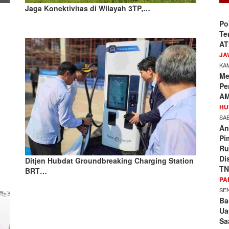
Jaga Konektivitas di Wilayah 3TP,…
Po
Te
AT
JA
KAM
Me
Pe
AM
HU
SAB
An
Pi
Ru
Di
Ditjen Hubdat Groundbreaking Charging Station
TN
BRT…
PA
SEN
Ba
Ua
Sa