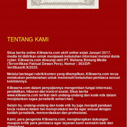
TENTANG KAMI
Situs berita online Klikwarta.com aktif online sejak Januari 2017,
media ini didirikan untuk menjawab kebutuhan informasi melalui dunia
cyber. Klikwarta.com dinaungi oleh
PT. Wahana Bintang Media
(Terverifikasi Faktual Dewan Pers)
, Nomor : 363/DP-
Verifikasi/K/X/2025.
Melalui berbagai rubrik/konten yang ditampilkan, Klikwarta.com terus
melakukan pembenahan untuk memenuhi kebutuhan pembaca sesuai
kekiniannya.
Klikwarta.com dalam penyajiannya mengemban fungsi informasi,
pendidikan, hiburan dan kontrol sosial. Situs berita
www.klikwarta.com terikat oleh undang-undang dan kode etik dalam
menjalankan tugas jurnalistik sehari-hari.
Selain itu, undang-undang dan kode etik itu juga menjadi panduan
kerja redaksi dalam hal memproduksi berita agar sesuai dengan
kaidah jurnalistik, mencerdaskan dan profesional.
Kami, para pengelola Klikwarta.com, mengharapkan dukungan
maupun kritik para pembaca agar layanan kami semakin baik dan
diperlukan.