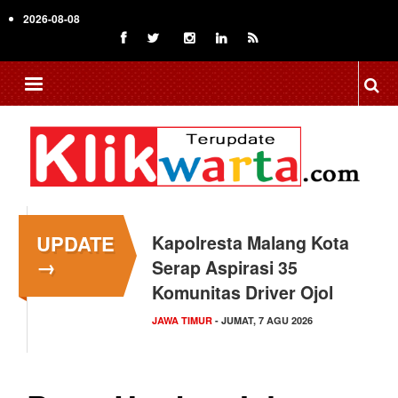
Skip
2026-08-08
to
main
content
UPDATE
Kapolresta Malang Kota
→
Serap Aspirasi 35
Komunitas Driver Ojol
JAWA TIMUR
- JUMAT, 7 AGU 2026