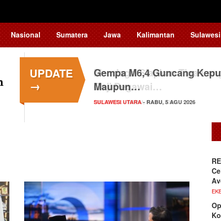
Nasional
Sumatera
Jawa
Kalimantan
Sulawesi
UPDATE
Gempa M6,4 Guncang Kepul
→
Maupun…
SULAWESI UTARA
- RABU, 5 AGU 2026
RE
Ce
Av
EKB
Op
Ko