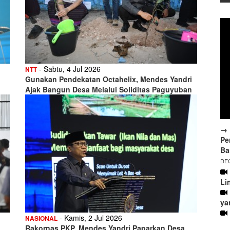
- Sabtu, 4 Jul 2026
NTT
Gunakan Pendekatan Octahelix, Mendes Yandri
Ajak Bangun Desa Melalui Soliditas Paguyuban
→ 
Pe
Ba
DEC
Li
ya
- Kamis, 2 Jul 2026
NASIONAL
Rakornas PKP, Mendes Yandri Paparkan Desa