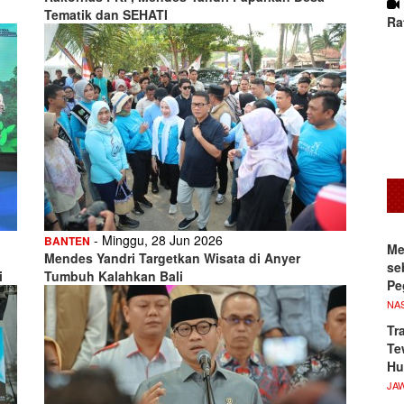
Tematik dan SEHATI
Ra
- Minggu, 28 Jun 2026
BANTEN
Me
Mendes Yandri Targetkan Wisata di Anyer
se
i
Tumbuh Kalahkan Bali
Pe
NA
Tr
Te
Hu
JA