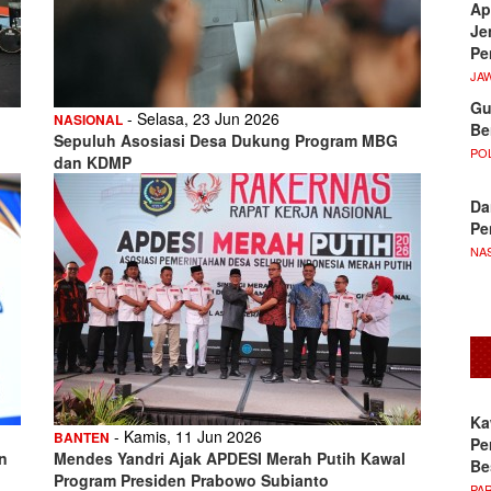
Ap
Je
Pe
JA
Gu
- Selasa, 23 Jun 2026
NASIONAL
Be
Sepuluh Asosiasi Desa Dukung Program MBG
POL
dan KDMP
Da
Pe
NA
Ka
- Kamis, 11 Jun 2026
BANTEN
Pe
n
Mendes Yandri Ajak APDESI Merah Putih Kawal
Be
Program Presiden Prabowo Subianto
PA