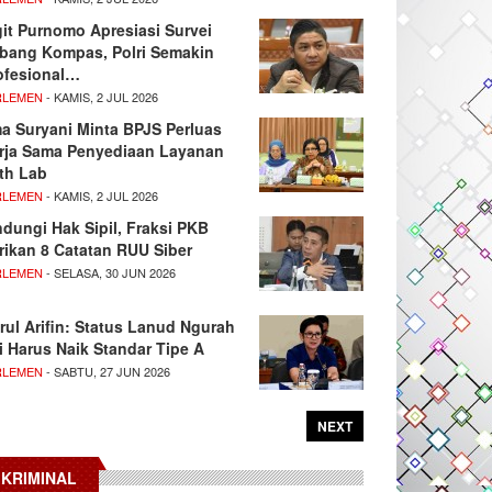
git Purnomo Apresiasi Survei
tbang Kompas, Polri Semakin
ofesional…
RLEMEN
- KAMIS, 2 JUL 2026
ma Suryani Minta BPJS Perluas
rja Sama Penyediaan Layanan
th Lab
RLEMEN
- KAMIS, 2 JUL 2026
ndungi Hak Sipil, Fraksi PKB
rikan 8 Catatan RUU Siber
RLEMEN
- SELASA, 30 JUN 2026
rul Arifin: Status Lanud Ngurah
i Harus Naik Standar Tipe A
RLEMEN
- SABTU, 27 JUN 2026
NEXT
KRIMINAL