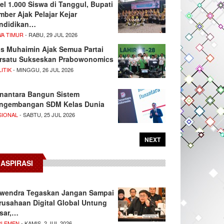
el 1.000 Siswa di Tanggul, Bupati
mber Ajak Pelajar Kejar
ndidikan…
WA TIMUR
- RABU, 29 JUL 2026
s Muhaimin Ajak Semua Partai
rsatu Sukseskan Prabowonomics
ITIK
- MINGGU, 26 JUL 2026
nantara Bangun Sistem
ngembangan SDM Kelas Dunia
SIONAL
- SABTU, 25 JUL 2026
NEXT
ASPIRASI
wendra Tegaskan Jangan Sampai
rusahaan Digital Global Untung
sar,…
RLEMEN
- KAMIS, 2 JUL 2026