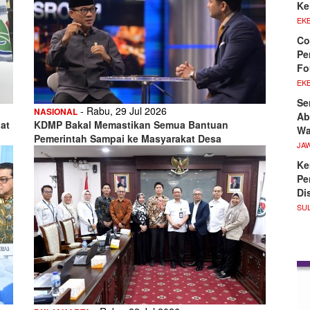
Ke
EKB
Co
Pe
Fo
EKB
Se
- Rabu, 29 Jul 2026
NASIONAL
Ab
at
KDMP Bakal Memastikan Semua Bantuan
Wa
Pemerintah Sampai ke Masyarakat Desa
JA
Ke
Pe
Di
SU