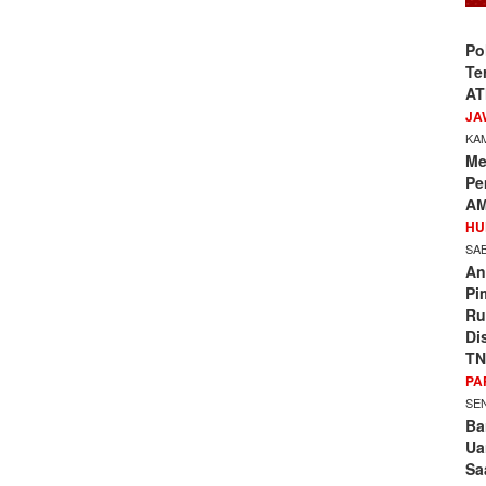
Po
Te
AT
JA
KAM
Me
Pe
AM
HU
SAB
An
Pi
Ru
Di
TN
PA
SEN
Ba
Ua
Sa