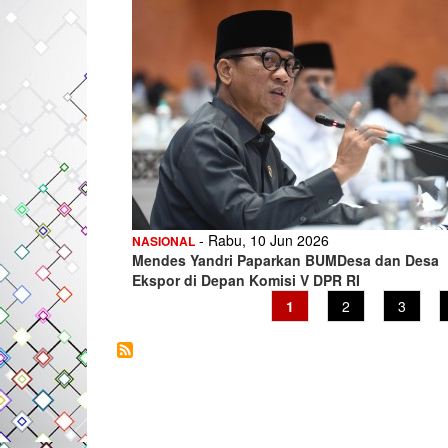
- Rabu, 10 Jun 2026
NASIONAL
Mendes Yandri Paparkan BUMDesa dan Desa
Ekspor di Depan Komisi V DPR RI
Current
1
Page
2
Page
3
page