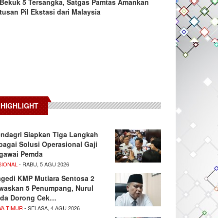
Bekuk 5 Tersangka, Satgas Pamtas Amankan
tusan Pil Ekstasi dari Malaysia
HIGHLIGHT
ndagri Siapkan Tiga Langkah
bagai Solusi Operasional Gaji
gawai Pemda
SIONAL
- RABU, 5 AGU 2026
agedi KMP Mutiara Sentosa 2
waskan 5 Penumpang, Nurul
da Dorong Cek…
WA TIMUR
- SELASA, 4 AGU 2026