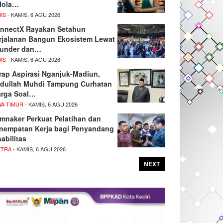
lola…
IS
- KAMIS, 6 AGU 2026
nnectX Rayakan Setahun
rjalanan Bangun Ekosistem Lewat
under dan…
IS
- KAMIS, 6 AGU 2026
rap Aspirasi Nganjuk-Madiun,
dullah Muhdi Tampung Curhatan
rga Soal…
WA TIMUR
- KAMIS, 6 AGU 2026
mnaker Perkuat Pelatihan dan
nempatan Kerja bagi Penyandang
sabilitas
LTRA
- KAMIS, 6 AGU 2026
NEXT