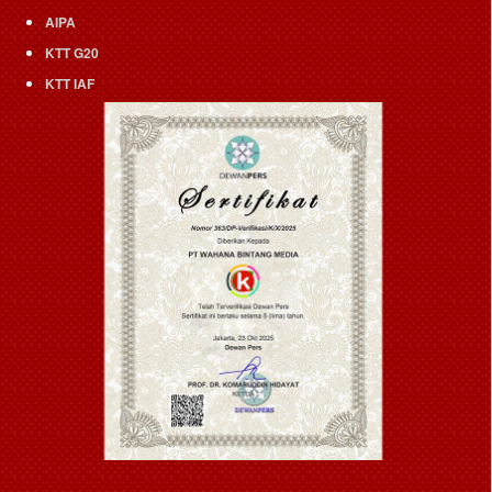
AIPA
KTT G20
KTT IAF