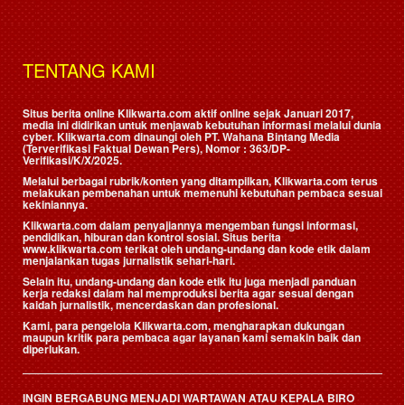
TENTANG KAMI
Situs berita online Klikwarta.com aktif online sejak Januari 2017,
media ini didirikan untuk menjawab kebutuhan informasi melalui dunia
cyber. Klikwarta.com dinaungi oleh
PT. Wahana Bintang Media
(Terverifikasi Faktual Dewan Pers)
, Nomor : 363/DP-
Verifikasi/K/X/2025.
Melalui berbagai rubrik/konten yang ditampilkan, Klikwarta.com terus
melakukan pembenahan untuk memenuhi kebutuhan pembaca sesuai
kekiniannya.
Klikwarta.com dalam penyajiannya mengemban fungsi informasi,
pendidikan, hiburan dan kontrol sosial. Situs berita
www.klikwarta.com terikat oleh undang-undang dan kode etik dalam
menjalankan tugas jurnalistik sehari-hari.
Selain itu, undang-undang dan kode etik itu juga menjadi panduan
kerja redaksi dalam hal memproduksi berita agar sesuai dengan
kaidah jurnalistik, mencerdaskan dan profesional.
Kami, para pengelola Klikwarta.com, mengharapkan dukungan
maupun kritik para pembaca agar layanan kami semakin baik dan
diperlukan.
INGIN BERGABUNG MENJADI WARTAWAN ATAU KEPALA BIRO