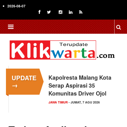
Skip
2026-08-07
to
main
content
UPDATE
Kapolresta Malang Kota
→
Serap Aspirasi 35
Komunitas Driver Ojol
JAWA TIMUR
- JUMAT, 7 AGU 2026