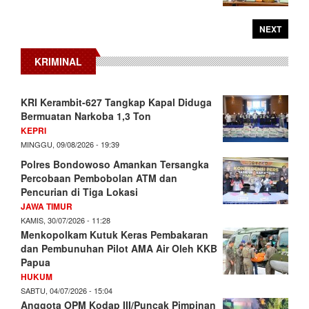
NEXT
KRIMINAL
KRI Kerambit-627 Tangkap Kapal Diduga
Bermuatan Narkoba 1,3 Ton
KEPRI
MINGGU, 09/08/2026 - 19:39
Polres Bondowoso Amankan Tersangka
Percobaan Pembobolan ATM dan
Pencurian di Tiga Lokasi
JAWA TIMUR
KAMIS, 30/07/2026 - 11:28
Menkopolkam Kutuk Keras Pembakaran
dan Pembunuhan Pilot AMA Air Oleh KKB
Papua
HUKUM
SABTU, 04/07/2026 - 15:04
Anggota OPM Kodap III/Puncak Pimpinan