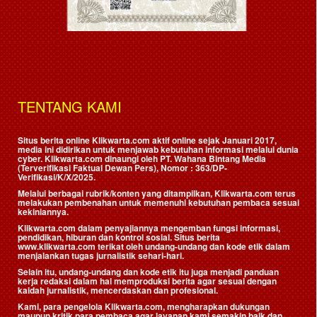
TENTANG KAMI
Situs berita online Klikwarta.com aktif online sejak Januari 2017,
media ini didirikan untuk menjawab kebutuhan informasi melalui dunia
cyber. Klikwarta.com dinaungi oleh
PT. Wahana Bintang Media
(Terverifikasi Faktual Dewan Pers)
, Nomor : 363/DP-
Verifikasi/K/X/2025.
Melalui berbagai rubrik/konten yang ditampilkan, Klikwarta.com terus
melakukan pembenahan untuk memenuhi kebutuhan pembaca sesuai
kekiniannya.
Klikwarta.com dalam penyajiannya mengemban fungsi informasi,
pendidikan, hiburan dan kontrol sosial. Situs berita
www.klikwarta.com terikat oleh undang-undang dan kode etik dalam
menjalankan tugas jurnalistik sehari-hari.
Selain itu, undang-undang dan kode etik itu juga menjadi panduan
kerja redaksi dalam hal memproduksi berita agar sesuai dengan
kaidah jurnalistik, mencerdaskan dan profesional.
Kami, para pengelola Klikwarta.com, mengharapkan dukungan
maupun kritik para pembaca agar layanan kami semakin baik dan