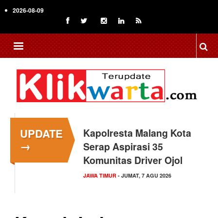
Skip
2026-08-09
to
main
content
UPDATE
Kapolresta Malang Kota
→
Serap Aspirasi 35
Komunitas Driver Ojol
JAWA TIMUR
- JUMAT, 7 AGU 2026