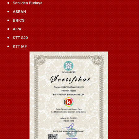
Seni dan Budaya
ASEAN
BRICS
AIPA
KTT G20
KTT IAF