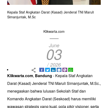
Kepala Staf Angkatan Darat (Kasad) Jenderal TNI Maruli
Simanjuntak, M.Sc
Klikwarta.com
June
03
/ 2026
Klikwarta
.
com
,
Bandung
- Kepala Staf Angkatan
Darat (Kasad) Jenderal TNI Maruli Simanjuntak, M.Sc.,
menegaskan bahwa lulusan Sekolah Staf dan
Komando Angkatan Darat (Seskoad) harus memiliki
wawasan strategis yang kuat, pola pikir visioner, serta