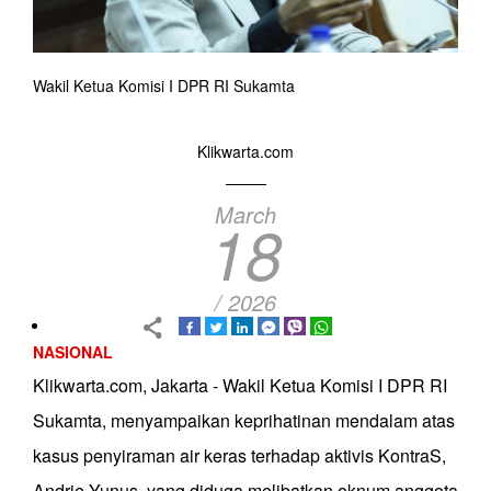
Wakil Ketua Komisi I DPR RI Sukamta
Klikwarta.com
March
18
/ 2026
NASIONAL
Klikwarta.com, Jakarta - Wakil Ketua Komisi I DPR RI
Sukamta, menyampaikan keprihatinan mendalam atas
kasus penyiraman air keras terhadap aktivis KontraS,
Andrie Yunus, yang diduga melibatkan oknum anggota