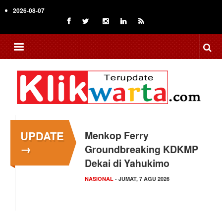
Skip
2026-08-07
to
main
content
UPDATE
Menkop Ferry
→
Groundbreaking KDKMP
Dekai di Yahukimo
NASIONAL
- JUMAT, 7 AGU 2026