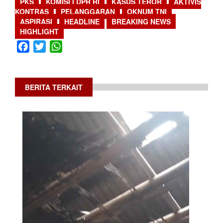
PKS
KOMISI I DPR RI
KASUS TEROR
AKTIVIS
KONTRAS
PELANGGARAN
OKNUM TNI
ASPIRASI
HEADLINE
BREAKING NEWS
HIGHLIGHT
Facebook
Twitter
WhatsApp
BERITA TERKAIT