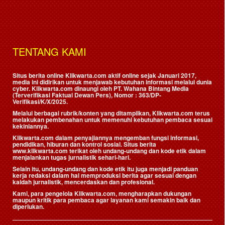
TENTANG KAMI
Situs berita online Klikwarta.com aktif online sejak Januari 2017,
media ini didirikan untuk menjawab kebutuhan informasi melalui dunia
cyber. Klikwarta.com dinaungi oleh
PT. Wahana Bintang Media
(Terverifikasi Faktual Dewan Pers)
, Nomor : 363/DP-
Verifikasi/K/X/2025.
Melalui berbagai rubrik/konten yang ditampilkan, Klikwarta.com terus
melakukan pembenahan untuk memenuhi kebutuhan pembaca sesuai
kekiniannya.
Klikwarta.com dalam penyajiannya mengemban fungsi informasi,
pendidikan, hiburan dan kontrol sosial. Situs berita
www.klikwarta.com terikat oleh undang-undang dan kode etik dalam
menjalankan tugas jurnalistik sehari-hari.
Selain itu, undang-undang dan kode etik itu juga menjadi panduan
kerja redaksi dalam hal memproduksi berita agar sesuai dengan
kaidah jurnalistik, mencerdaskan dan profesional.
Kami, para pengelola Klikwarta.com, mengharapkan dukungan
maupun kritik para pembaca agar layanan kami semakin baik dan
diperlukan.