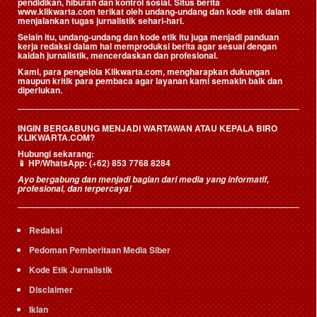
pendidikan, hiburan dan kontrol sosial. Situs berita
www.klikwarta.com terikat oleh undang-undang dan kode etik dalam
menjalankan tugas jurnalistik sehari-hari.
Selain itu, undang-undang dan kode etik itu juga menjadi panduan
kerja redaksi dalam hal memproduksi berita agar sesuai dengan
kaidah jurnalistik, mencerdaskan dan profesional.
Kami, para pengelola Klikwarta.com, mengharapkan dukungan
maupun kritik para pembaca agar layanan kami semakin baik dan
diperlukan.
INGIN BERGABUNG MENJADI WARTAWAN ATAU KEPALA BIRO
KLIKWARTA.COM?
Hubungi sekarang:
📱
HP/WhatsApp:
(+62) 853 7768 8284
Ayo bergabung dan menjadi bagian dari media yang informatif,
profesional, dan terpercaya!
Redaksi
Pedoman Pemberitaan Media Siber
Kode Etik Jurnalistik
Disclaimer
Iklan