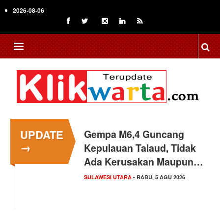
Skip
2026-08-06
to
main
content
UPDATE
Gempa M6,4 Guncang
→
Kepulauan Talaud, Tidak
Ada Kerusakan Maupun…
SULAWESI UTARA
- RABU, 5 AGU 2026