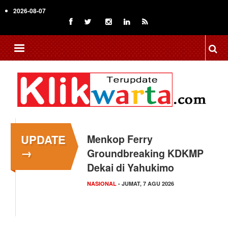
Skip
2026-08-07
to
main
content
UPDATE
Menkop Ferry
→
Groundbreaking KDKMP
Dekai di Yahukimo
NASIONAL
- JUMAT, 7 AGU 2026