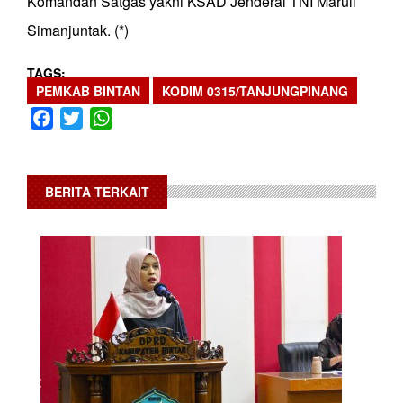
Komandan Satgas yakni KSAD Jenderal TNI Maruli
Simanjuntak. (*)
TAGS
PEMKAB BINTAN
KODIM 0315/TANJUNGPINANG
Facebook
Twitter
WhatsApp
BERITA TERKAIT