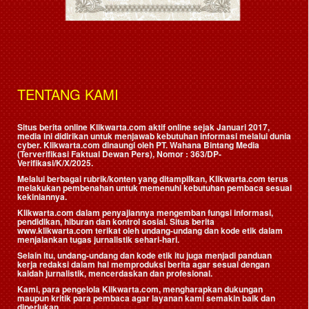
TENTANG KAMI
Situs berita online Klikwarta.com aktif online sejak Januari 2017,
media ini didirikan untuk menjawab kebutuhan informasi melalui dunia
cyber. Klikwarta.com dinaungi oleh
PT. Wahana Bintang Media
(Terverifikasi Faktual Dewan Pers)
, Nomor : 363/DP-
Verifikasi/K/X/2025.
Melalui berbagai rubrik/konten yang ditampilkan, Klikwarta.com terus
melakukan pembenahan untuk memenuhi kebutuhan pembaca sesuai
kekiniannya.
Klikwarta.com dalam penyajiannya mengemban fungsi informasi,
pendidikan, hiburan dan kontrol sosial. Situs berita
www.klikwarta.com terikat oleh undang-undang dan kode etik dalam
menjalankan tugas jurnalistik sehari-hari.
Selain itu, undang-undang dan kode etik itu juga menjadi panduan
kerja redaksi dalam hal memproduksi berita agar sesuai dengan
kaidah jurnalistik, mencerdaskan dan profesional.
Kami, para pengelola Klikwarta.com, mengharapkan dukungan
maupun kritik para pembaca agar layanan kami semakin baik dan
diperlukan.