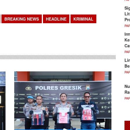
Si
Li
BREAKING NEWS
HEADLINE
KRIMINAL
Pr
PA
sApp
Ir
Ke
Ca
PA
Li
Be
PA
Nu
Ra
PA