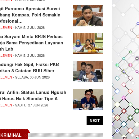
git Purnomo Apresiasi Survei
tbang Kompas, Polri Semakin
ofesional…
RLEMEN
- KAMIS, 2 JUL 2026
ma Suryani Minta BPJS Perluas
rja Sama Penyediaan Layanan
th Lab
RLEMEN
- KAMIS, 2 JUL 2026
ndungi Hak Sipil, Fraksi PKB
rikan 8 Catatan RUU Siber
RLEMEN
- SELASA, 30 JUN 2026
rul Arifin: Status Lanud Ngurah
i Harus Naik Standar Tipe A
RLEMEN
- SABTU, 27 JUN 2026
NEXT
KRIMINAL