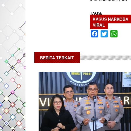
TAGS
KASUS NARKOBA
VIRAL
Facebook
Twitter
What
BERITA TERKAIT