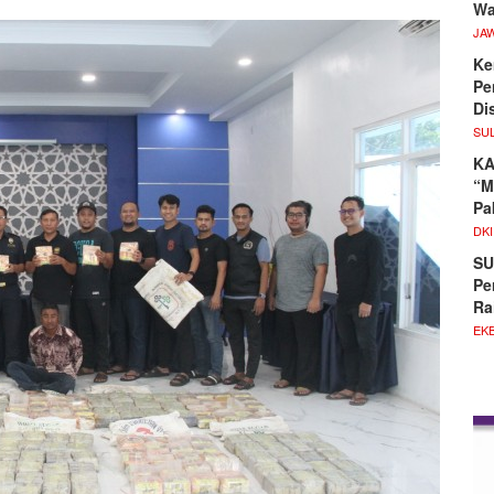
Wa
JA
Ke
Pe
Di
SU
KA
“M
Pa
DKI
SU
Pe
Ra
EKB