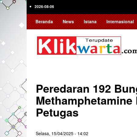
Skip
2026-08-06
to
main
Beranda
News
Istana
Internasional
content
Peredaran 192 Bun
Methamphetamine B
Petugas
Selasa, 15/04/2025 - 14:02