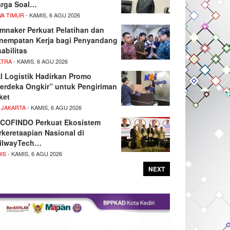
rga Soal…
WA TIMUR
- KAMIS, 6 AGU 2026
mnaker Perkuat Pelatihan dan
nempatan Kerja bagi Penyandang
sabilitas
LTRA
- KAMIS, 6 AGU 2026
I Logistik Hadirkan Promo
erdeka Ongkir” untuk Pengiriman
ket
 JAKARTA
- KAMIS, 6 AGU 2026
COFINDO Perkuat Ekosistem
rkeretaapian Nasional di
ilwayTech…
IS
- KAMIS, 6 AGU 2026
NEXT