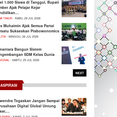
el 1.000 Siswa di Tanggul, Bupati
mber Ajak Pelajar Kejar
ndidikan…
WA TIMUR
- RABU, 29 JUL 2026
s Muhaimin Ajak Semua Partai
rsatu Sukseskan Prabowonomics
ITIK
- MINGGU, 26 JUL 2026
nantara Bangun Sistem
ngembangan SDM Kelas Dunia
SIONAL
- SABTU, 25 JUL 2026
NEXT
ASPIRASI
wendra Tegaskan Jangan Sampai
rusahaan Digital Global Untung
sar,…
RLEMEN
- KAMIS, 2 JUL 2026