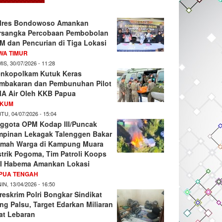
lres Bondowoso Amankan
rsangka Percobaan Pembobolan
M dan Pencurian di Tiga Lokasi
WA TIMUR
IS, 30/07/2026 - 11:28
nkopolkam Kutuk Keras
mbakaran dan Pembunuhan Pilot
A Air Oleh KKB Papua
KUM
TU, 04/07/2026 - 15:04
ggota OPM Kodap III/Puncak
mpinan Lekagak Talenggen Bakar
mah Warga di Kampung Muara
strik Pogoma, Tim Patroli Koops
I Habema Amankan Lokasi
PUA TENGAH
IN, 13/04/2026 - 16:50
reskrim Polri Bongkar Sindikat
ng Palsu, Target Edarkan Miliaran
at Lebaran