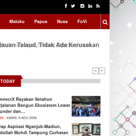
Maluku
Papua
Nusa
FoVi
auan Talaud, Tidak Ada Kerusakan
TODAY
nnectX Rayakan Setahun
rjalanan Bangun Ekosistem Lewat
under dan…
IS
- KAMIS, 6 AGU 2026
rap Aspirasi Nganjuk-Madiun,
dullah Muhdi Tampung Curhatan