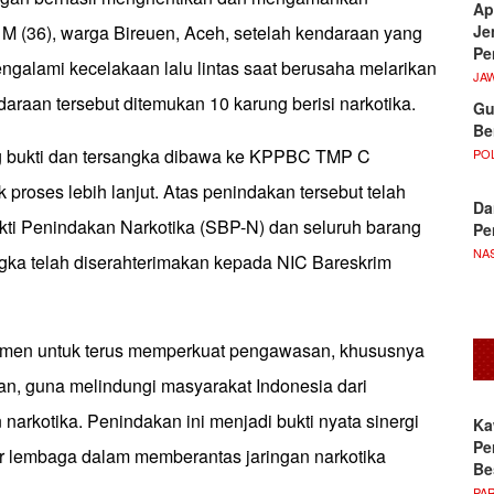
Ap
Je
l M (36), warga Bireuen, Aceh, setelah kendaraan yang
Pe
galami kecelakaan lalu lintas saat berusaha melarikan
JA
ndaraan tersebut ditemukan 10 karung berisi narkotika.
Gu
Be
g bukti dan tersangka dibawa ke KPPBC TMP C
POL
roses lebih lanjut. Atas penindakan tersebut telah
Da
ukti Penindakan Narkotika (SBP-N) dan seluruh barang
Pe
NA
ngka telah diserahterimakan kepada NIC Bareskrim
tmen untuk terus memperkuat pengawasan, khususnya
an, guna melindungi masyarakat Indonesia dari
arkotika. Penindakan ini menjadi bukti nyata sinergi
Ka
Pe
ar lembaga dalam memberantas jaringan narkotika
Be
PA