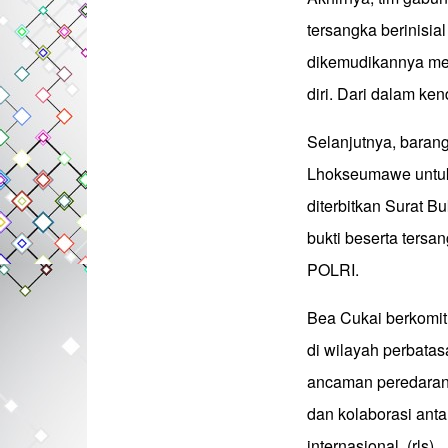
tersangka berinisia
dikemudikannya men
diri. Dari dalam ke
Selanjutnya, baran
Lhokseumawe untuk p
diterbitkan Surat B
bukti beserta tersa
POLRI.
Bea Cukai berkomi
di wilayah perbatas
ancaman peredaran n
dan kolaborasi ant
internasional.
(rls)