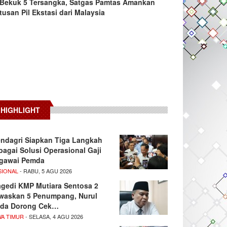
Bekuk 5 Tersangka, Satgas Pamtas Amankan
tusan Pil Ekstasi dari Malaysia
HIGHLIGHT
ndagri Siapkan Tiga Langkah
bagai Solusi Operasional Gaji
gawai Pemda
SIONAL
- RABU, 5 AGU 2026
agedi KMP Mutiara Sentosa 2
waskan 5 Penumpang, Nurul
da Dorong Cek…
WA TIMUR
- SELASA, 4 AGU 2026