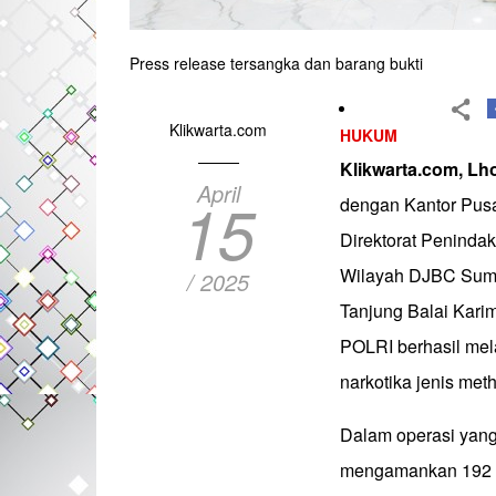
Press release tersangka dan barang bukti
Klikwarta.com
HUKUM
Klikwarta.com,
Lh
April
15
dengan Kantor Pusat
Direktorat Peninda
Wilayah DJBC Suma
/ 2025
Tanjung Balai Karim
POLRI berhasil me
narkotika jenis me
Dalam operasi yang
mengamankan 192 b