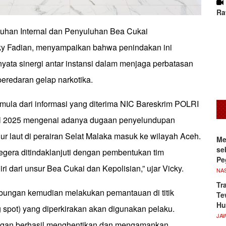
Ra
uhan Internal dan Penyuluhan Bea Cukai
y Fadian, menyampaikan bahwa penindakan ini
yata sinergi antar instansi dalam menjaga perbatasan
 peredaran gelap narkotika.
rmula dari informasi yang diterima NIC Bareskrim POLRI
ril 2025 mengenai adanya dugaan penyelundupan
alur laut di perairan Selat Malaka masuk ke wilayah Aceh.
Me
se
segera ditindaklanjuti dengan pembentukan tim
Pe
ri dari unsur Bea Cukai dan Kepolisian,” ujar Vicky.
NA
Tr
bungan kemudian melakukan pemantauan di titik
Te
Hu
 spot) yang diperkirakan akan digunakan pelaku.
JA
ungan berhasil menghentikan dan mengamankan