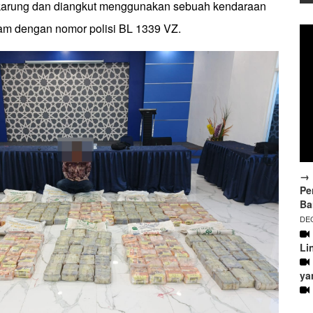
karung dan diangkut menggunakan sebuah kendaraan
am dengan nomor polisi BL 1339 VZ.
→ 
Pe
Ba
DEC
Li
ya