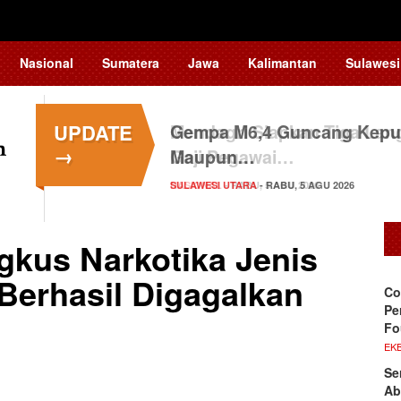
Nasional
Sumatera
Jawa
Kalimantan
Sulawesi
UPDATE
Gempa M6,4 Guncang Kepul
→
Maupun…
SULAWESI UTARA
- RABU, 5 AGU 2026
gkus Narkotika Jenis
erhasil Digagalkan
Co
Pe
Fo
EKB
Se
Ab