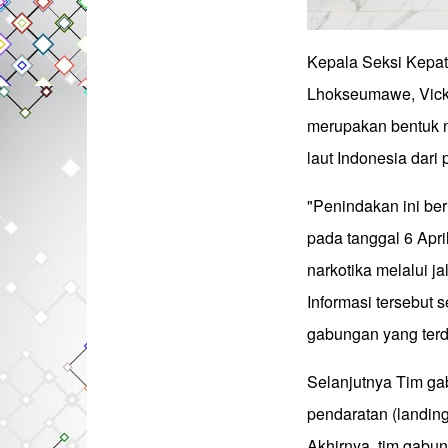
Kepala Seksi Kepat
Lhokseumawe, Vick
merupakan bentuk n
laut Indonesia dari
"Penindakan ini be
pada tanggal 6 Ap
narkotika melalui j
Informasi tersebut 
gabungan yang terdi
Selanjutnya Tim ga
pendaratan (landing
Akhirnya, tim gab