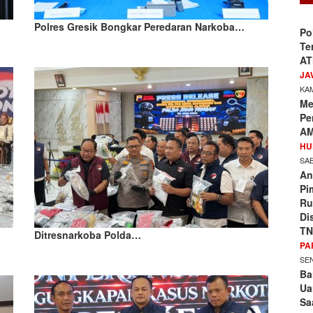
Polres Gresik Bongkar Peredaran Narkoba…
Po
Te
AT
JA
KAM
Me
Pe
AM
HU
SAB
An
Pi
Ru
Di
TN
Ditresnarkoba Polda…
PA
SEN
Ba
Ua
Sa