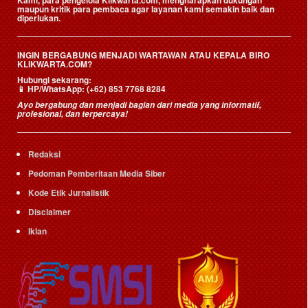
maupun kritik para pembaca agar layanan kami semakin baik dan
diperlukan.
INGIN BERGABUNG MENJADI WARTAWAN ATAU KEPALA BIRO
KLIKWARTA.COM?
Hubungi sekarang:
📱
HP/WhatsApp:
(+62) 853 7768 8284
Ayo bergabung dan menjadi bagian dari media yang informatif,
profesional, dan terpercaya!
Redaksi
Pedoman Pemberitaan Media Siber
Kode Etik Jurnalistik
Disclaimer
Iklan