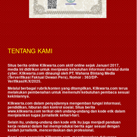
TENTANG KAMI
Situs berita online Klikwarta.com aktif online sejak Januari 2017,
media ini didirikan untuk menjawab kebutuhan informasi melalui dunia
cyber. Klikwarta.com dinaungi oleh
PT. Wahana Bintang Media
(Terverifikasi Faktual Dewan Pers)
, Nomor : 363/DP-
Verifikasi/K/X/2025.
Melalui berbagai rubrik/konten yang ditampilkan, Klikwarta.com terus
melakukan pembenahan untuk memenuhi kebutuhan pembaca sesuai
kekiniannya.
Klikwarta.com dalam penyajiannya mengemban fungsi informasi,
pendidikan, hiburan dan kontrol sosial. Situs berita
www.klikwarta.com terikat oleh undang-undang dan kode etik dalam
menjalankan tugas jurnalistik sehari-hari.
Selain itu, undang-undang dan kode etik itu juga menjadi panduan
kerja redaksi dalam hal memproduksi berita agar sesuai dengan
kaidah jurnalistik, mencerdaskan dan profesional.
Kami, para pengelola Klikwarta.com, mengharapkan dukungan