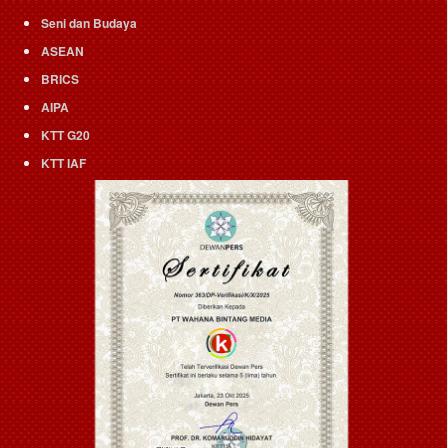
Seni dan Budaya
ASEAN
BRICS
AIPA
KTT G20
KTT IAF