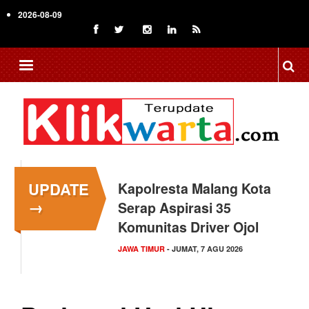
Skip
2026-08-09
to
main
content
UPDATE
Kapolresta Malang Kota
→
Serap Aspirasi 35
Komunitas Driver Ojol
JAWA TIMUR
- JUMAT, 7 AGU 2026