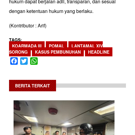
hukum dapat berjalan adil, transparan, dan sesuai
dengan ketentuan hukum yang berlaku.
(Kontributor : Arif)
TAGS
KOARMADA III
POMAL
LANTAMAL XIV
SORONG
KASUS PEMBUNUHAN
HEADLINE
Facebook
Twitter
WhatsApp
BERITA TERKAIT