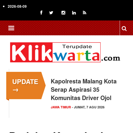
Skip
2026-08-09
to
main
content
UPDATE
Kapolresta Malang Kota
→
Serap Aspirasi 35
Komunitas Driver Ojol
JAWA TIMUR
- JUMAT, 7 AGU 2026