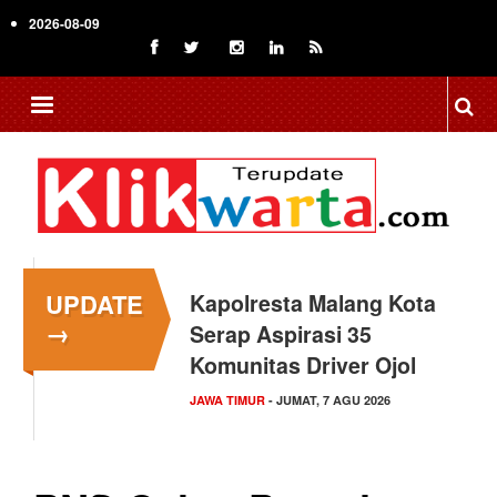
Skip
2026-08-09
to
main
content
UPDATE
Kapolresta Malang Kota
→
Serap Aspirasi 35
Komunitas Driver Ojol
JAWA TIMUR
- JUMAT, 7 AGU 2026