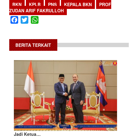
BKN
KPLB
PNS
KEPALA BKN
PROF
ZUDAN ARIF FAKRULLOH
Facebook
Twitter
WhatsApp
BERITA TERKAIT
Jadi Ketua…