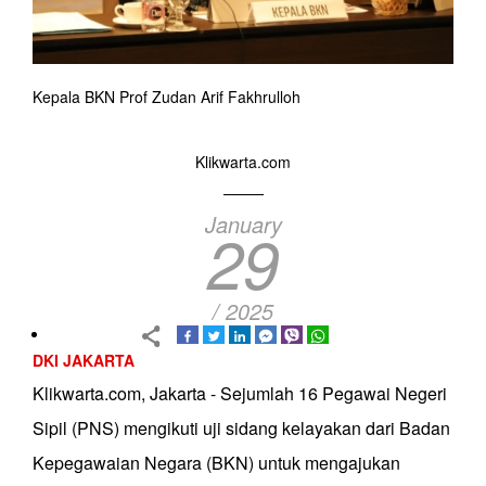
Kepala BKN Prof Zudan Arif Fakhrulloh
Klikwarta.com
January
29
/ 2025
DKI JAKARTA
Klikwarta.com, Jakarta - Sejumlah 16 Pegawai Negeri
Sipil (PNS) mengikuti uji sidang kelayakan dari Badan
Kepegawaian Negara (BKN) untuk mengajukan