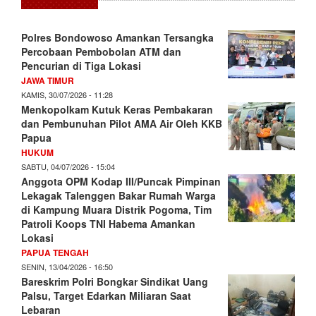
Polres Bondowoso Amankan Tersangka
Percobaan Pembobolan ATM dan
Pencurian di Tiga Lokasi
JAWA TIMUR
KAMIS, 30/07/2026 - 11:28
Menkopolkam Kutuk Keras Pembakaran
dan Pembunuhan Pilot AMA Air Oleh KKB
Papua
HUKUM
SABTU, 04/07/2026 - 15:04
Anggota OPM Kodap III/Puncak Pimpinan
Lekagak Talenggen Bakar Rumah Warga
di Kampung Muara Distrik Pogoma, Tim
Patroli Koops TNI Habema Amankan
Lokasi
PAPUA TENGAH
SENIN, 13/04/2026 - 16:50
Bareskrim Polri Bongkar Sindikat Uang
Palsu, Target Edarkan Miliaran Saat
Lebaran