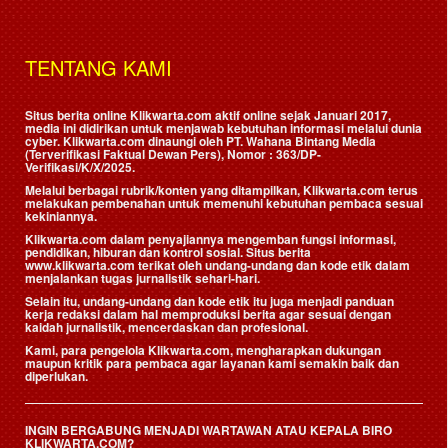
TENTANG KAMI
Situs berita online Klikwarta.com aktif online sejak Januari 2017,
media ini didirikan untuk menjawab kebutuhan informasi melalui dunia
cyber. Klikwarta.com dinaungi oleh
PT. Wahana Bintang Media
(Terverifikasi Faktual Dewan Pers)
, Nomor : 363/DP-
Verifikasi/K/X/2025.
Melalui berbagai rubrik/konten yang ditampilkan, Klikwarta.com terus
melakukan pembenahan untuk memenuhi kebutuhan pembaca sesuai
kekiniannya.
Klikwarta.com dalam penyajiannya mengemban fungsi informasi,
pendidikan, hiburan dan kontrol sosial. Situs berita
www.klikwarta.com terikat oleh undang-undang dan kode etik dalam
menjalankan tugas jurnalistik sehari-hari.
Selain itu, undang-undang dan kode etik itu juga menjadi panduan
kerja redaksi dalam hal memproduksi berita agar sesuai dengan
kaidah jurnalistik, mencerdaskan dan profesional.
Kami, para pengelola Klikwarta.com, mengharapkan dukungan
maupun kritik para pembaca agar layanan kami semakin baik dan
diperlukan.
INGIN BERGABUNG MENJADI WARTAWAN ATAU KEPALA BIRO
KLIKWARTA.COM?