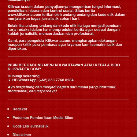
Klikwarta.com dalam penyajiannya mengemban fungsi informasi,
pendidikan, hiburan dan kontrol sosial. Situs berita
www.klikwarta.com terikat oleh undang-undang dan kode etik dalam
menjalankan tugas jurnalistik sehari-hari.
Selain itu, undang-undang dan kode etik itu juga menjadi panduan
kerja redaksi dalam hal memproduksi berita agar sesuai dengan
kaidah jurnalistik, mencerdaskan dan profesional.
Kami, para pengelola Klikwarta.com, mengharapkan dukungan
maupun kritik para pembaca agar layanan kami semakin baik dan
diperlukan.
INGIN BERGABUNG MENJADI WARTAWAN ATAU KEPALA BIRO
KLIKWARTA.COM?
Hubungi sekarang:
📱
HP/WhatsApp:
(+62) 853 7768 8284
Ayo bergabung dan menjadi bagian dari media yang informatif,
profesional, dan terpercaya!
Redaksi
Pedoman Pemberitaan Media Siber
Kode Etik Jurnalistik
Disclaimer