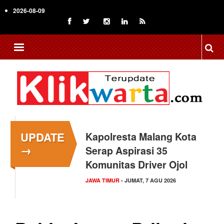
Skip
2026-08-09
to
main
content
UPDATE
Kapolresta Malang Kota
→
Serap Aspirasi 35
Komunitas Driver Ojol
JAWA TIMUR
- JUMAT, 7 AGU 2026