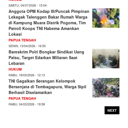
SABTU, 04/07/2026 - 15:04
Anggota OPM Kodap III/Puncak Pimpinan
Lekagak Talenggen Bakar Rumah Warga
di Kampung Muara Distrik Pogoma, Tim
Patroli Koops TNI Habema Amankan
Lokasi
PAPUA TENGAH
SENIN, 13/04/2026 - 16:50
Bareskrim Polri Bongkar Sindikat Uang
Palsu, Target Edarkan Miliaran Saat
Lebaran
HUKUM
RABU, 18/03/2026 - 12:13
TNI Gagalkan Serangan Kelompok
Bersenjata di Tembagapura, Warga Sipil
Berhasil Diselamatkan
PAPUA TENGAH
RABU, 04/03/2026 - 19:58
NEXT