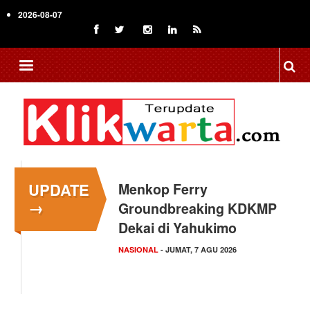
Skip
2026-08-07
to
main
content
UPDATE
Menkop Ferry
→
Groundbreaking KDKMP
Dekai di Yahukimo
NASIONAL
- JUMAT, 7 AGU 2026