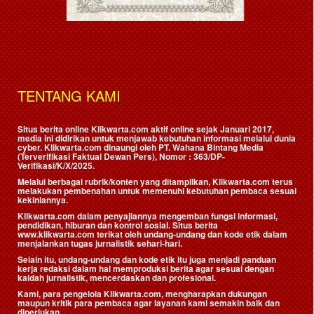
TENTANG KAMI
Situs berita online Klikwarta.com aktif online sejak Januari 2017,
media ini didirikan untuk menjawab kebutuhan informasi melalui dunia
cyber. Klikwarta.com dinaungi oleh
PT. Wahana Bintang Media
(Terverifikasi Faktual Dewan Pers)
, Nomor : 363/DP-
Verifikasi/K/X/2025.
Melalui berbagai rubrik/konten yang ditampilkan, Klikwarta.com terus
melakukan pembenahan untuk memenuhi kebutuhan pembaca sesuai
kekiniannya.
Klikwarta.com dalam penyajiannya mengemban fungsi informasi,
pendidikan, hiburan dan kontrol sosial. Situs berita
www.klikwarta.com terikat oleh undang-undang dan kode etik dalam
menjalankan tugas jurnalistik sehari-hari.
Selain itu, undang-undang dan kode etik itu juga menjadi panduan
kerja redaksi dalam hal memproduksi berita agar sesuai dengan
kaidah jurnalistik, mencerdaskan dan profesional.
Kami, para pengelola Klikwarta.com, mengharapkan dukungan
maupun kritik para pembaca agar layanan kami semakin baik dan
diperlukan.