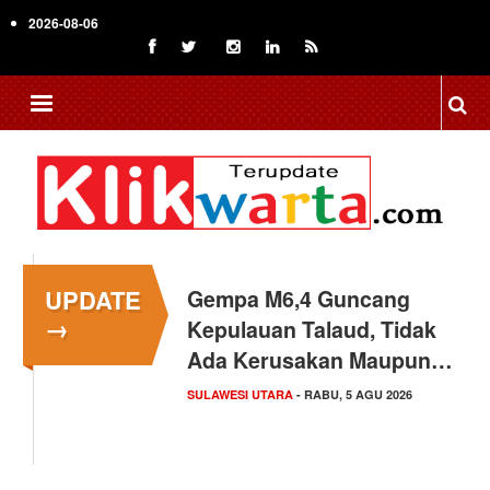
Skip
2026-08-06
to
main
content
UPDATE
Gempa M6,4 Guncang
→
Kepulauan Talaud, Tidak
Ada Kerusakan Maupun…
SULAWESI UTARA
- RABU, 5 AGU 2026