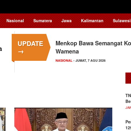
Nasional
Sumatera
Jawa
Kalimantan
Sulawesi
UPDATE
Menkop Bawa Semangat Kop
→
Wamena
NASIONAL
- JUMAT, 7 AGU 2026
TN
Be
JA
Pe
12