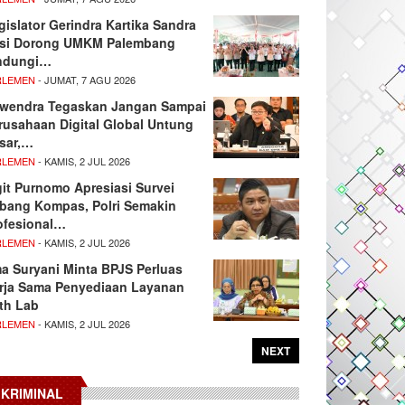
gislator Gerindra Kartika Sandra
si Dorong UMKM Palembang
ndungi…
RLEMEN
- JUMAT, 7 AGU 2026
wendra Tegaskan Jangan Sampai
rusahaan Digital Global Untung
sar,…
RLEMEN
- KAMIS, 2 JUL 2026
git Purnomo Apresiasi Survei
tbang Kompas, Polri Semakin
ofesional…
RLEMEN
- KAMIS, 2 JUL 2026
ma Suryani Minta BPJS Perluas
rja Sama Penyediaan Layanan
th Lab
RLEMEN
- KAMIS, 2 JUL 2026
NEXT
KRIMINAL