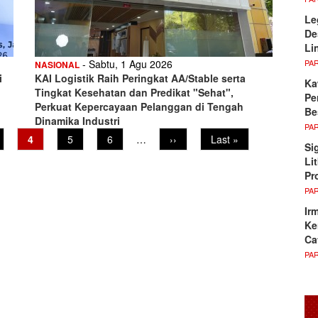
Le
De
Li
PA
- Sabtu, 1 Agu 2026
NASIONAL
i
KAI Logistik Raih Peringkat AA/Stable serta
Ka
Tingkat Kesehatan dan Predikat "Sehat",
Pe
Perkuat Kepercayaan Pelanggan di Tengah
Be
Dinamika Industri
PA
ge
Current
4
Page
5
Page
6
…
Next
››
Last
Last »
Si
page
page
page
Li
Pr
PA
Ir
Ke
Ca
PA