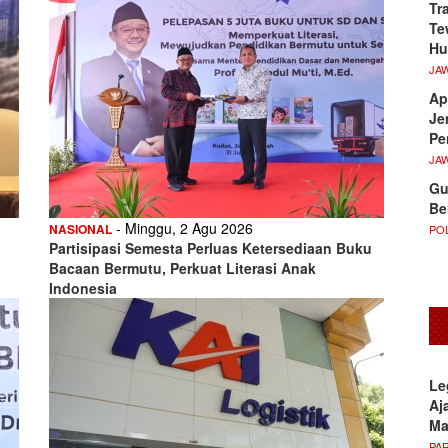
Tr
Te
Hu
JA
Ap
Je
Pe
JA
Gu
Be
- Minggu, 2 Agu 2026
NASIONAL
POL
Partisipasi Semesta Perluas Ketersediaan Buku
Bacaan Bermutu, Perkuat Literasi Anak
Indonesia
Le
Aj
M
PA