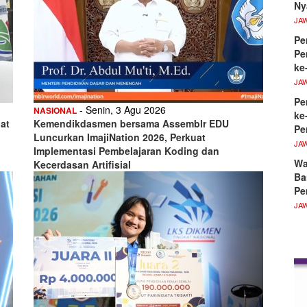
Ny
JA
Pe
Pe
ke
JA
Pe
- Senin, 3 Agu 2026
NASIONAL
ke
at
Kemendikdasmen bersama Assemblr EDU
Pe
Luncurkan ImajiNation 2026, Perkuat
JA
Implementasi Pembelajaran Koding dan
Wa
Kecerdasan Artifisial
Ba
Pe
JA