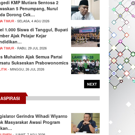
agedi KMP Mutiara Sentosa 2
waskan 5 Penumpang, Nurul
da Dorong Cek…
WA TIMUR
- SELASA, 4 AGU 2026
el 1.000 Siswa di Tanggul, Bupati
mber Ajak Pelajar Kejar
ndidikan…
WA TIMUR
- RABU, 29 JUL 2026
s Muhaimin Ajak Semua Partai
rsatu Sukseskan Prabowonomics
ITIK
- MINGGU, 26 JUL 2026
NEXT
ASPIRASI
gislator Gerindra Wihadi Wiyanto
ak Masyarakat Awasi Program
akan…
RLEMEN
- JUMAT, 7 AGU 2026