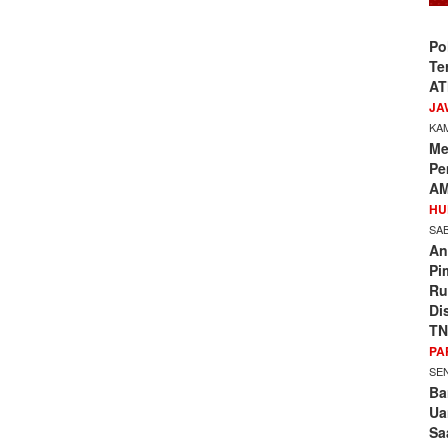
Po
Te
AT
JA
KAM
Me
Pe
AM
HU
SAB
An
Pi
Ru
Di
TN
PA
SEN
Ba
Ua
Sa