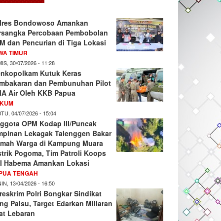
lres Bondowoso Amankan
rsangka Percobaan Pembobolan
M dan Pencurian di Tiga Lokasi
WA TIMUR
IS, 30/07/2026 - 11:28
nkopolkam Kutuk Keras
mbakaran dan Pembunuhan Pilot
A Air Oleh KKB Papua
KUM
TU, 04/07/2026 - 15:04
ggota OPM Kodap III/Puncak
mpinan Lekagak Talenggen Bakar
mah Warga di Kampung Muara
strik Pogoma, Tim Patroli Koops
I Habema Amankan Lokasi
PUA TENGAH
IN, 13/04/2026 - 16:50
reskrim Polri Bongkar Sindikat
ng Palsu, Target Edarkan Miliaran
at Lebaran