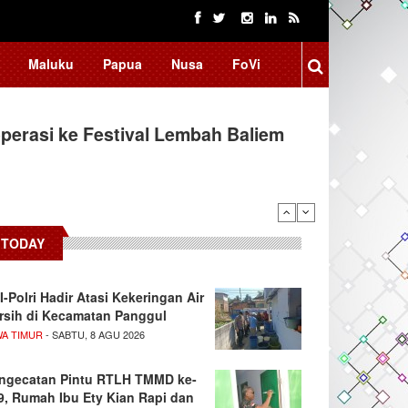
Maluku
Papua
Nusa
FoVi
erasi ke Festival Lembah Baliem
TODAY
I-Polri Hadir Atasi Kekeringan Air
rsih di Kecamatan Panggul
WA TIMUR
- SABTU, 8 AGU 2026
ngecatan Pintu RTLH TMMD ke-
9, Rumah Ibu Ety Kian Rapi dan