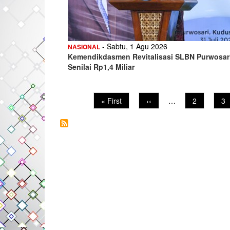
- Sabtu, 1 Agu 2026
NASIONAL
Kemendikdasmen Revitalisasi SLBN Purwosar
Senilai Rp1,4 Miliar
First
« First
Previous
‹‹
…
Page
2
Pa
3
page
page