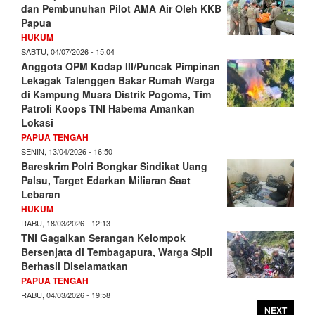
dan Pembunuhan Pilot AMA Air Oleh KKB
Papua
HUKUM
SABTU, 04/07/2026 - 15:04
Anggota OPM Kodap III/Puncak Pimpinan
Lekagak Talenggen Bakar Rumah Warga
di Kampung Muara Distrik Pogoma, Tim
Patroli Koops TNI Habema Amankan
Lokasi
PAPUA TENGAH
SENIN, 13/04/2026 - 16:50
Bareskrim Polri Bongkar Sindikat Uang
Palsu, Target Edarkan Miliaran Saat
Lebaran
HUKUM
RABU, 18/03/2026 - 12:13
TNI Gagalkan Serangan Kelompok
Bersenjata di Tembagapura, Warga Sipil
Berhasil Diselamatkan
PAPUA TENGAH
RABU, 04/03/2026 - 19:58
NEXT