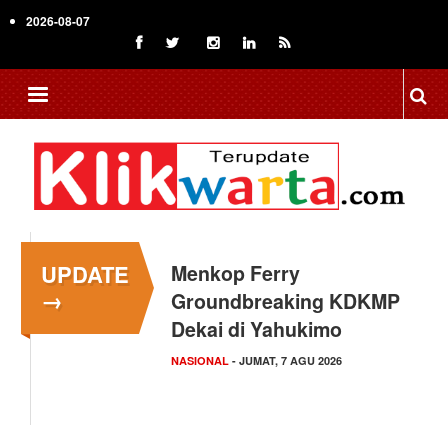
Skip
2026-08-07
to
main
content
UPDATE
Menkop Ferry
→
Groundbreaking KDKMP
Dekai di Yahukimo
NASIONAL
- JUMAT, 7 AGU 2026