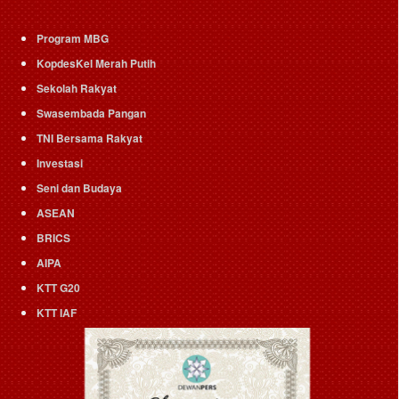
Program MBG
KopdesKel Merah Putih
Sekolah Rakyat
Swasembada Pangan
TNI Bersama Rakyat
Investasi
Seni dan Budaya
ASEAN
BRICS
AIPA
KTT G20
KTT IAF