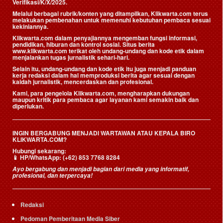
Verifikasi/K/X/2025.
Melalui berbagai rubrik/konten yang ditampilkan, Klikwarta.com terus
melakukan pembenahan untuk memenuhi kebutuhan pembaca sesuai
kekiniannya.
Klikwarta.com dalam penyajiannya mengemban fungsi informasi,
pendidikan, hiburan dan kontrol sosial. Situs berita
www.klikwarta.com terikat oleh undang-undang dan kode etik dalam
menjalankan tugas jurnalistik sehari-hari.
Selain itu, undang-undang dan kode etik itu juga menjadi panduan
kerja redaksi dalam hal memproduksi berita agar sesuai dengan
kaidah jurnalistik, mencerdaskan dan profesional.
Kami, para pengelola Klikwarta.com, mengharapkan dukungan
maupun kritik para pembaca agar layanan kami semakin baik dan
diperlukan.
INGIN BERGABUNG MENJADI WARTAWAN ATAU KEPALA BIRO
KLIKWARTA.COM?
Hubungi sekarang:
📱
HP/WhatsApp:
(+62) 853 7768 8284
Ayo bergabung dan menjadi bagian dari media yang informatif,
profesional, dan terpercaya!
Redaksi
Pedoman Pemberitaan Media Siber