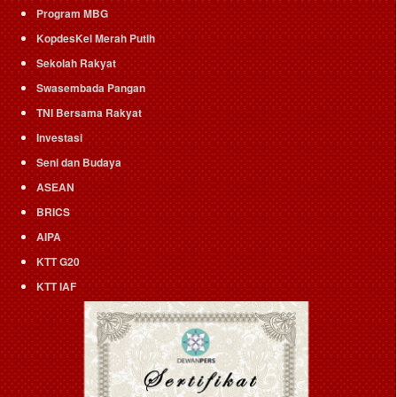
Program MBG
KopdesKel Merah Putih
Sekolah Rakyat
Swasembada Pangan
TNI Bersama Rakyat
Investasi
Seni dan Budaya
ASEAN
BRICS
AIPA
KTT G20
KTT IAF