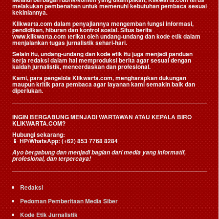
melakukan pembenahan untuk memenuhi kebutuhan pembaca sesuai
kekiniannya.
Klikwarta.com dalam penyajiannya mengemban fungsi informasi,
pendidikan, hiburan dan kontrol sosial. Situs berita
www.klikwarta.com terikat oleh undang-undang dan kode etik dalam
menjalankan tugas jurnalistik sehari-hari.
Selain itu, undang-undang dan kode etik itu juga menjadi panduan
kerja redaksi dalam hal memproduksi berita agar sesuai dengan
kaidah jurnalistik, mencerdaskan dan profesional.
Kami, para pengelola Klikwarta.com, mengharapkan dukungan
maupun kritik para pembaca agar layanan kami semakin baik dan
diperlukan.
INGIN BERGABUNG MENJADI WARTAWAN ATAU KEPALA BIRO
KLIKWARTA.COM?
Hubungi sekarang:
📱
HP/WhatsApp:
(+62) 853 7768 8284
Ayo bergabung dan menjadi bagian dari media yang informatif,
profesional, dan terpercaya!
Redaksi
Pedoman Pemberitaan Media Siber
Kode Etik Jurnalistik