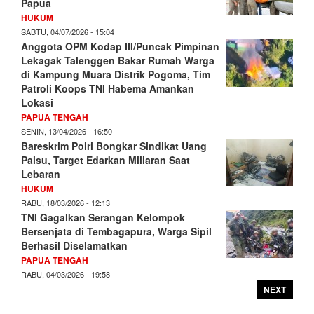
Papua
HUKUM
SABTU, 04/07/2026 - 15:04
Anggota OPM Kodap III/Puncak Pimpinan
Lekagak Talenggen Bakar Rumah Warga
di Kampung Muara Distrik Pogoma, Tim
Patroli Koops TNI Habema Amankan
Lokasi
PAPUA TENGAH
SENIN, 13/04/2026 - 16:50
Bareskrim Polri Bongkar Sindikat Uang
Palsu, Target Edarkan Miliaran Saat
Lebaran
HUKUM
RABU, 18/03/2026 - 12:13
TNI Gagalkan Serangan Kelompok
Bersenjata di Tembagapura, Warga Sipil
Berhasil Diselamatkan
PAPUA TENGAH
RABU, 04/03/2026 - 19:58
NEXT