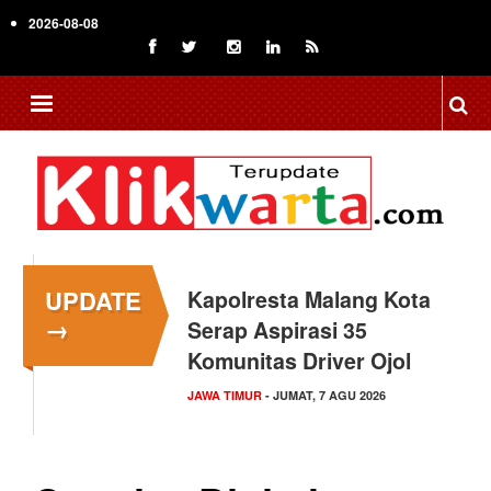
Skip
2026-08-08
to
main
content
UPDATE
Kapolresta Malang Kota
→
Serap Aspirasi 35
Komunitas Driver Ojol
JAWA TIMUR
- JUMAT, 7 AGU 2026