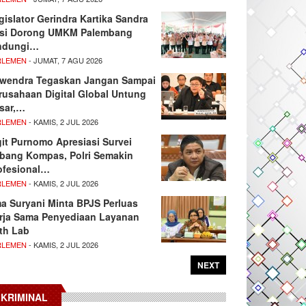
gislator Gerindra Kartika Sandra
si Dorong UMKM Palembang
ndungi…
RLEMEN
- JUMAT, 7 AGU 2026
wendra Tegaskan Jangan Sampai
rusahaan Digital Global Untung
sar,…
RLEMEN
- KAMIS, 2 JUL 2026
git Purnomo Apresiasi Survei
tbang Kompas, Polri Semakin
ofesional…
RLEMEN
- KAMIS, 2 JUL 2026
ma Suryani Minta BPJS Perluas
rja Sama Penyediaan Layanan
th Lab
RLEMEN
- KAMIS, 2 JUL 2026
NEXT
KRIMINAL