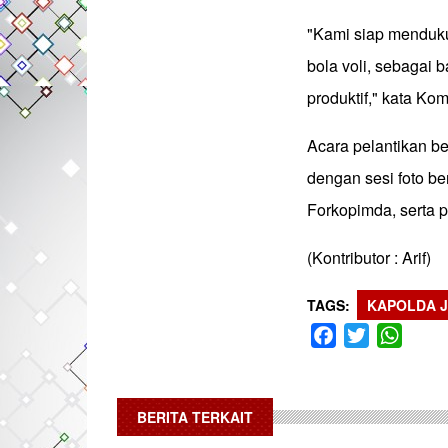
"Kami siap menduk
bola voli, sebagai 
produktif," kata K
Acara pelantikan be
dengan sesi foto b
Forkopimda, serta 
(Kontributor : Arif)
TAGS
KAPOLDA J
Facebook
Twitter
What
BERITA TERKAIT