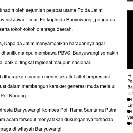
 dihadiri oleh sejumlah pejabat utama Polda Jatim,
ovinsi Jawa Timur, Forkopimda Banyuwangi, pengurus
erta tokoh-tokoh olahraga daerah.
, Kapolda Jatim menyampaikan harapannya agar
u dilantik mampu membawa PBVSI Banyuwangi semakin
i, baik di tingkat regional maupun nasional.
→ 
diharapkan mampu mencetak atlet-atlet berprestasi
Pe
ibusi dalam membangun karakter generasi muda melalui
Ba
DEC
n Pol Nanang.
Li
polresta Banyuwangi Kombes Pol. Rama Samtama Putra,
ya
alam acara tersebut menyatakan dukungannya terhadap
raga di wilayah Banyuwangi.