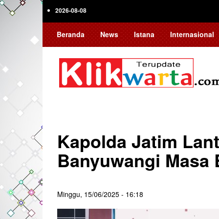
Skip
2026-08-08
to
main
Beranda
News
Istana
Internasional
content
Kapolda Jatim Lan
Banyuwangi Masa B
Minggu, 15/06/2025 - 16:18