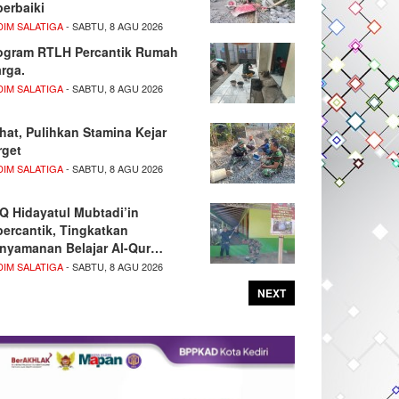
perbaiki
DIM SALATIGA
- SABTU, 8 AGU 2026
ogram RTLH Percantik Rumah
rga.
DIM SALATIGA
- SABTU, 8 AGU 2026
hat, Pulihkan Stamina Kejar
rget
DIM SALATIGA
- SABTU, 8 AGU 2026
Q Hidayatul Mubtadi’in
percantik, Tingkatkan
nyamanan Belajar Al-Qur…
DIM SALATIGA
- SABTU, 8 AGU 2026
NEXT