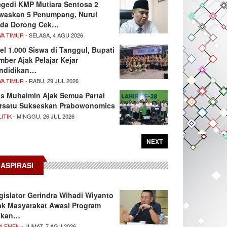
agedi KMP Mutiara Sentosa 2
waskan 5 Penumpang, Nurul
da Dorong Cek…
WA TIMUR
- SELASA, 4 AGU 2026
el 1.000 Siswa di Tanggul, Bupati
mber Ajak Pelajar Kejar
ndidikan…
WA TIMUR
- RABU, 29 JUL 2026
s Muhaimin Ajak Semua Partai
rsatu Sukseskan Prabowonomics
ITIK
- MINGGU, 26 JUL 2026
NEXT
ASPIRASI
gislator Gerindra Wihadi Wiyanto
ak Masyarakat Awasi Program
akan…
RLEMEN
- JUMAT, 7 AGU 2026