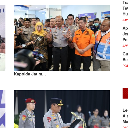
Tr
Te
Hu
JA
Ap
Je
Pe
JA
Gu
Be
POL
Kapolda Jatim…
Le
Aj
M
PA