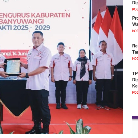
Di
KO
Pr
Wa
KO
Re
Ta
KO
TP
Di
Ke
KO