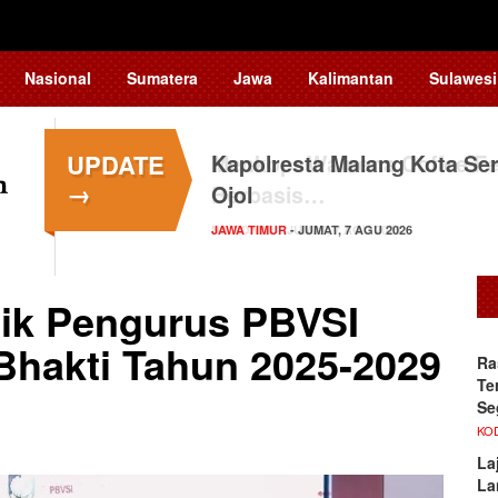
Nasional
Sumatera
Jawa
Kalimantan
Sulawesi
UPDATE
Kapolresta Malang Kota Ser
→
Ojol
JAWA TIMUR
- JUMAT, 7 AGU 2026
tik Pengurus PBVSI
hakti Tahun 2025-2029
Ra
Te
Se
KO
La
La