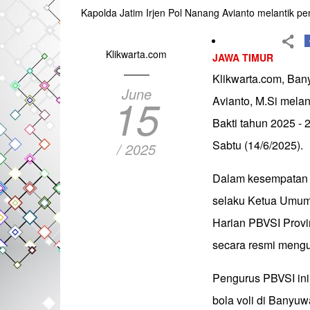
Kapolda Jatim Irjen Pol Nanang Avianto melantik 
Klikwarta.com
JAWA TIMUR
Klikwarta.com, Ban
June
15
Avianto, M.Si mel
Bakti tahun 2025 -
Sabtu (14/6/2025).
/ 2025
Dalam kesempatan t
selaku Ketua Umum 
Harian PBVSI Provi
secara resmi meng
Pengurus PBVSI in
bola voli di Banyu