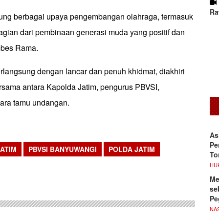
Ra
ung berbagai upaya pengembangan olahraga, termasuk
bagian dari pembinaan generasi muda yang positif dan
ombes Rama.
rlangsung dengan lancar dan penuh khidmat, diakhiri
ersama antara Kapolda Jatim, pengurus PBVSI,
para tamu undangan.
As
Pe
ATIM
PBVSI BANYUWANGI
POLDA JATIM
To
sApp
HU
Me
se
Pe
NA