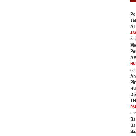
Po
Te
AT
JA
KAM
Me
Pe
AM
HU
SAB
An
Pi
Ru
Di
TN
PA
SEN
Ba
Ua
Sa