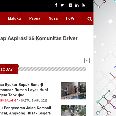
Maluku
Papua
Nusa
FoVi
ap Aspirasi 35 Komunitas Driver
TODAY
sa Syukur Bapak Sunarji
rpancar, Rumah Layak Huni
gera Terwujud
DIM SALATIGA
- SABTU, 8 AGU 2026
ju Pengecoran Jalan Kembali
ncar, Angkong Rusak Segera