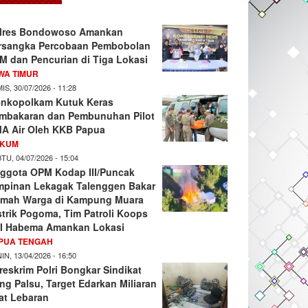
lres Bondowoso Amankan
rsangka Percobaan Pembobolan
M dan Pencurian di Tiga Lokasi
WA TIMUR
IS, 30/07/2026 - 11:28
nkopolkam Kutuk Keras
mbakaran dan Pembunuhan Pilot
A Air Oleh KKB Papua
KUM
TU, 04/07/2026 - 15:04
ggota OPM Kodap III/Puncak
mpinan Lekagak Talenggen Bakar
mah Warga di Kampung Muara
strik Pogoma, Tim Patroli Koops
I Habema Amankan Lokasi
PUA TENGAH
IN, 13/04/2026 - 16:50
reskrim Polri Bongkar Sindikat
ng Palsu, Target Edarkan Miliaran
at Lebaran