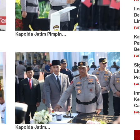
Le
De
Li
PA
Kapolda Jatim Pimpin…
Ka
Pe
Be
PA
Si
Li
Pr
PA
Ir
Ke
Ca
PA
Kapolda Jatim…