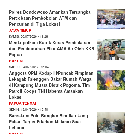
Polres Bondowoso Amankan Tersangka
Percobaan Pembobolan ATM dan
Pencurian di Tiga Lokasi
JAWA TIMUR
KAMIS, 30/07/2026 - 11:28
Menkopolkam Kutuk Keras Pembakaran
dan Pembunuhan Pilot AMA Air Oleh KKB
Papua
HUKUM
SABTU, 04/07/2026 - 15:04
Anggota OPM Kodap III/Puncak Pimpinan
Lekagak Talenggen Bakar Rumah Warga
di Kampung Muara Distrik Pogoma, Tim
Patroli Koops TNI Habema Amankan
Lokasi
PAPUA TENGAH
SENIN, 13/04/2026 - 16:50
Bareskrim Polri Bongkar Sindikat Uang
Palsu, Target Edarkan Miliaran Saat
Lebaran
HUKUM