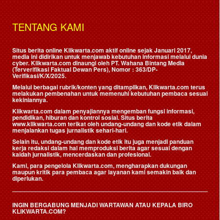
TENTANG KAMI
Situs berita online Klikwarta.com aktif online sejak Januari 2017,
media ini didirikan untuk menjawab kebutuhan informasi melalui dunia
cyber. Klikwarta.com dinaungi oleh
PT. Wahana Bintang Media
(Terverifikasi Faktual Dewan Pers)
, Nomor : 363/DP-
Verifikasi/K/X/2025.
Melalui berbagai rubrik/konten yang ditampilkan, Klikwarta.com terus
melakukan pembenahan untuk memenuhi kebutuhan pembaca sesuai
kekiniannya.
Klikwarta.com dalam penyajiannya mengemban fungsi informasi,
pendidikan, hiburan dan kontrol sosial. Situs berita
www.klikwarta.com terikat oleh undang-undang dan kode etik dalam
menjalankan tugas jurnalistik sehari-hari.
Selain itu, undang-undang dan kode etik itu juga menjadi panduan
kerja redaksi dalam hal memproduksi berita agar sesuai dengan
kaidah jurnalistik, mencerdaskan dan profesional.
Kami, para pengelola Klikwarta.com, mengharapkan dukungan
maupun kritik para pembaca agar layanan kami semakin baik dan
diperlukan.
INGIN BERGABUNG MENJADI WARTAWAN ATAU KEPALA BIRO
KLIKWARTA.COM?