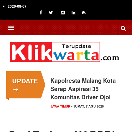
Skip
2026-08-07
to
main
content
UPDATE
Kapolresta Malang Kota
→
Serap Aspirasi 35
Komunitas Driver Ojol
JAWA TIMUR
- JUMAT, 7 AGU 2026