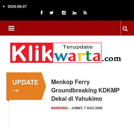
Skip
2026-08-07
to
main
content
UPDATE
Menkop Ferry
→
Groundbreaking KDKMP
Dekai di Yahukimo
NASIONAL
- JUMAT, 7 AGU 2026