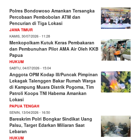
Polres Bondowoso Amankan Tersangka
Percobaan Pembobolan ATM dan
Pencurian di Tiga Lokasi
JAWA TIMUR
KAMIS, 30/07/2026 - 11:28
Menkopolkam Kutuk Keras Pembakaran
dan Pembunuhan Pilot AMA Air Oleh KKB
Papua
HUKUM
SABTU, 04/07/2026 - 15:04
Anggota OPM Kodap III/Puncak Pimpinan
Lekagak Talenggen Bakar Rumah Warga
di Kampung Muara Distrik Pogoma, Tim
Patroli Koops TNI Habema Amankan
Lokasi
PAPUA TENGAH
SENIN, 13/04/2026 - 16:50
Bareskrim Polri Bongkar Sindikat Uang
Palsu, Target Edarkan Miliaran Saat
Lebaran
HUKUM