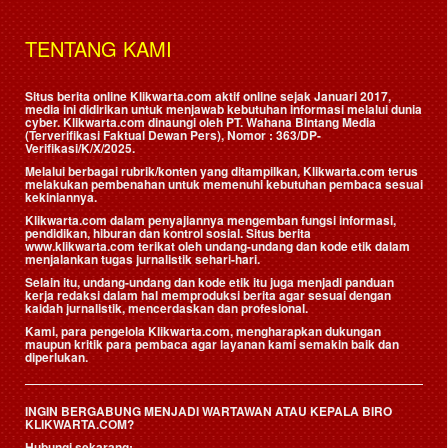
TENTANG KAMI
Situs berita online Klikwarta.com aktif online sejak Januari 2017,
media ini didirikan untuk menjawab kebutuhan informasi melalui dunia
cyber. Klikwarta.com dinaungi oleh
PT. Wahana Bintang Media
(Terverifikasi Faktual Dewan Pers)
, Nomor : 363/DP-
Verifikasi/K/X/2025.
Melalui berbagai rubrik/konten yang ditampilkan, Klikwarta.com terus
melakukan pembenahan untuk memenuhi kebutuhan pembaca sesuai
kekiniannya.
Klikwarta.com dalam penyajiannya mengemban fungsi informasi,
pendidikan, hiburan dan kontrol sosial. Situs berita
www.klikwarta.com terikat oleh undang-undang dan kode etik dalam
menjalankan tugas jurnalistik sehari-hari.
Selain itu, undang-undang dan kode etik itu juga menjadi panduan
kerja redaksi dalam hal memproduksi berita agar sesuai dengan
kaidah jurnalistik, mencerdaskan dan profesional.
Kami, para pengelola Klikwarta.com, mengharapkan dukungan
maupun kritik para pembaca agar layanan kami semakin baik dan
diperlukan.
INGIN BERGABUNG MENJADI WARTAWAN ATAU KEPALA BIRO
KLIKWARTA.COM?
Hubungi sekarang: