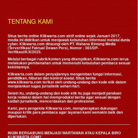
TENTANG KAMI
Situs berita online Klikwarta.com aktif online sejak Januari 2017,
media ini didirikan untuk menjawab kebutuhan informasi melalui dunia
cyber. Klikwarta.com dinaungi oleh
PT. Wahana Bintang Media
(Terverifikasi Faktual Dewan Pers)
, Nomor : 363/DP-
Verifikasi/K/X/2025.
Melalui berbagai rubrik/konten yang ditampilkan, Klikwarta.com terus
melakukan pembenahan untuk memenuhi kebutuhan pembaca sesuai
kekiniannya.
Klikwarta.com dalam penyajiannya mengemban fungsi informasi,
pendidikan, hiburan dan kontrol sosial. Situs berita
www.klikwarta.com terikat oleh undang-undang dan kode etik dalam
menjalankan tugas jurnalistik sehari-hari.
Selain itu, undang-undang dan kode etik itu juga menjadi panduan
kerja redaksi dalam hal memproduksi berita agar sesuai dengan
kaidah jurnalistik, mencerdaskan dan profesional.
Kami, para pengelola Klikwarta.com, mengharapkan dukungan
maupun kritik para pembaca agar layanan kami semakin baik dan
diperlukan.
INGIN BERGABUNG MENJADI WARTAWAN ATAU KEPALA BIRO
KLIKWARTA.COM?