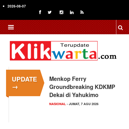
Skip
2026-08-07
to
main
content
UPDATE
Menkop Ferry
→
Groundbreaking KDKMP
Dekai di Yahukimo
NASIONAL
- JUMAT, 7 AGU 2026