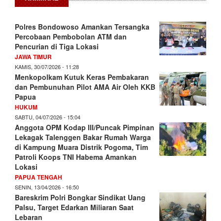
Polres Bondowoso Amankan Tersangka
Percobaan Pembobolan ATM dan
Pencurian di Tiga Lokasi
JAWA TIMUR
KAMIS, 30/07/2026 - 11:28
Menkopolkam Kutuk Keras Pembakaran
dan Pembunuhan Pilot AMA Air Oleh KKB
Papua
HUKUM
SABTU, 04/07/2026 - 15:04
Anggota OPM Kodap III/Puncak Pimpinan
Lekagak Talenggen Bakar Rumah Warga
di Kampung Muara Distrik Pogoma, Tim
Patroli Koops TNI Habema Amankan
Lokasi
PAPUA TENGAH
SENIN, 13/04/2026 - 16:50
Bareskrim Polri Bongkar Sindikat Uang
Palsu, Target Edarkan Miliaran Saat
Lebaran