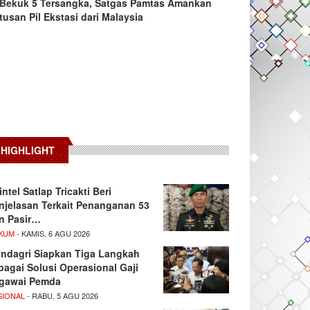
Bekuk 5 Tersangka, Satgas Pamtas Amankan
tusan Pil Ekstasi dari Malaysia
HIGHLIGHT
intel Satlap Tricakti Beri
njelasan Terkait Penanganan 53
n Pasir…
KUM
- KAMIS, 6 AGU 2026
ndagri Siapkan Tiga Langkah
bagai Solusi Operasional Gaji
gawai Pemda
SIONAL
- RABU, 5 AGU 2026