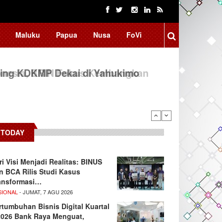
Maluku
Papua
Nusa
FoVi
ing KDKMP Dekai di Yahukimo
TODAY
ri Visi Menjadi Realitas: BINUS
n BCA Rilis Studi Kasus
ansformasi…
SIONAL
- JUMAT, 7 AGU 2026
rtumbuhan Bisnis Digital Kuartal
/2026 Bank Raya Menguat,