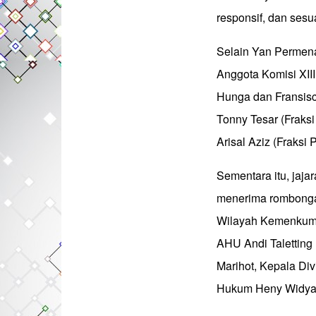
responsif, dan ses
Selain Yan Permena
Anggota Komisi XII
Hunga dan Fransiscu
Tonny Tesar (Fraksi
Arisal Aziz (Fraksi 
Sementara itu, jaj
menerima rombongan
Wilayah Kemenkum S
AHU Andi Taletting
Marihot, Kepala Di
Hukum Heny Widya