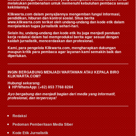
melakukan pembenahan untuk memenuhi kebutuhan pembaca sesuai
kekiniannya.
Klikwarta.com dalam penyajiannya mengemban fungsi informasi,
pendidikan, hiburan dan kontrol sosial. Situs berita
www.klikwarta.com terikat oleh undang-undang dan kode etik dalam
menjalankan tugas jurnalistik sehari-hari.
Selain itu, undang-undang dan kode etik itu juga menjadi panduan
kerja redaksi dalam hal memproduksi berita agar sesuai dengan
kaidah jurnalistik, mencerdaskan dan profesional.
Kami, para pengelola Klikwarta.com, mengharapkan dukungan
maupun kritik para pembaca agar layanan kami semakin baik dan
diperlukan.
INGIN BERGABUNG MENJADI WARTAWAN ATAU KEPALA BIRO
KLIKWARTA.COM?
Hubungi sekarang:
📱
HP/WhatsApp:
(+62) 853 7768 8284
Ayo bergabung dan menjadi bagian dari media yang informatif,
profesional, dan terpercaya!
Redaksi
Pedoman Pemberitaan Media Siber
Kode Etik Jurnalistik