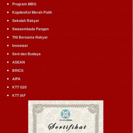
Program MBG
KopdesKel Merah Putih
Sekolah Rakyat
Swasembada Pangan
TNI Bersama Rakyat
Investasi
Seni dan Budaya
ASEAN
BRICS
AIPA
KTT G20
KTT IAF