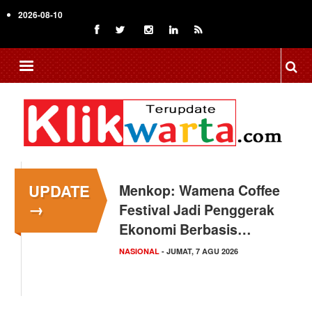
Skip
2026-08-10
to
main
content
UPDATE
Menkop: Wamena Coffee
→
Festival Jadi Penggerak
Ekonomi Berbasis…
NASIONAL
- JUMAT, 7 AGU 2026