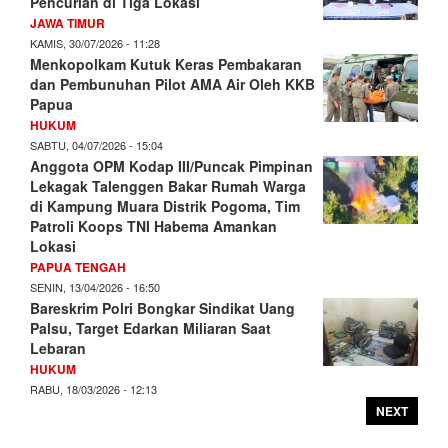
Pencurian di Tiga Lokasi
JAWA TIMUR
KAMIS, 30/07/2026 - 11:28
Menkopolkam Kutuk Keras Pembakaran
dan Pembunuhan Pilot AMA Air Oleh KKB
Papua
HUKUM
SABTU, 04/07/2026 - 15:04
Anggota OPM Kodap III/Puncak Pimpinan
Lekagak Talenggen Bakar Rumah Warga
di Kampung Muara Distrik Pogoma, Tim
Patroli Koops TNI Habema Amankan
Lokasi
PAPUA TENGAH
SENIN, 13/04/2026 - 16:50
Bareskrim Polri Bongkar Sindikat Uang
Palsu, Target Edarkan Miliaran Saat
Lebaran
HUKUM
RABU, 18/03/2026 - 12:13
NEXT