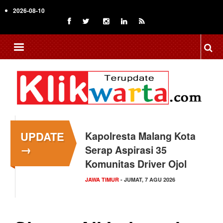
Skip
2026-08-10
to
main
content
UPDATE
Kapolresta Malang Kota
→
Serap Aspirasi 35
Komunitas Driver Ojol
JAWA TIMUR
- JUMAT, 7 AGU 2026