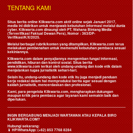
TENTANG KAMI
Situs berita online Klikwarta.com aktif online sejak Januari 2017,
media ini didirikan untuk menjawab kebutuhan informasi melalui dunia
cyber. Klikwarta.com dinaungi oleh
PT. Wahana Bintang Media
(Terverifikasi Faktual Dewan Pers)
, Nomor : 363/DP-
Verifikasi/K/X/2025.
Melalui berbagai rubrik/konten yang ditampilkan, Klikwarta.com terus
melakukan pembenahan untuk memenuhi kebutuhan pembaca sesuai
kekiniannya.
Klikwarta.com dalam penyajiannya mengemban fungsi informasi,
pendidikan, hiburan dan kontrol sosial. Situs berita
www.klikwarta.com terikat oleh undang-undang dan kode etik dalam
menjalankan tugas jurnalistik sehari-hari.
Selain itu, undang-undang dan kode etik itu juga menjadi panduan
kerja redaksi dalam hal memproduksi berita agar sesuai dengan
kaidah jurnalistik, mencerdaskan dan profesional.
Kami, para pengelola Klikwarta.com, mengharapkan dukungan
maupun kritik para pembaca agar layanan kami semakin baik dan
diperlukan.
INGIN BERGABUNG MENJADI WARTAWAN ATAU KEPALA BIRO
KLIKWARTA.COM?
Hubungi sekarang:
📱
HP/WhatsApp:
(+62) 853 7768 8284