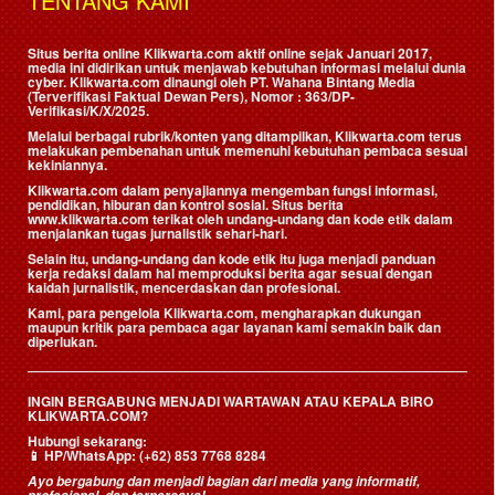
TENTANG KAMI
Situs berita online Klikwarta.com aktif online sejak Januari 2017,
media ini didirikan untuk menjawab kebutuhan informasi melalui dunia
cyber. Klikwarta.com dinaungi oleh
PT. Wahana Bintang Media
(Terverifikasi Faktual Dewan Pers)
, Nomor : 363/DP-
Verifikasi/K/X/2025.
Melalui berbagai rubrik/konten yang ditampilkan, Klikwarta.com terus
melakukan pembenahan untuk memenuhi kebutuhan pembaca sesuai
kekiniannya.
Klikwarta.com dalam penyajiannya mengemban fungsi informasi,
pendidikan, hiburan dan kontrol sosial. Situs berita
www.klikwarta.com terikat oleh undang-undang dan kode etik dalam
menjalankan tugas jurnalistik sehari-hari.
Selain itu, undang-undang dan kode etik itu juga menjadi panduan
kerja redaksi dalam hal memproduksi berita agar sesuai dengan
kaidah jurnalistik, mencerdaskan dan profesional.
Kami, para pengelola Klikwarta.com, mengharapkan dukungan
maupun kritik para pembaca agar layanan kami semakin baik dan
diperlukan.
INGIN BERGABUNG MENJADI WARTAWAN ATAU KEPALA BIRO
KLIKWARTA.COM?
Hubungi sekarang:
📱
HP/WhatsApp:
(+62) 853 7768 8284
Ayo bergabung dan menjadi bagian dari media yang informatif,