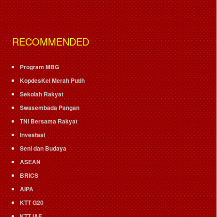
RECOMMENDED
Program MBG
KopdesKel Merah Putih
Sekolah Rakyat
Swasembada Pangan
TNI Bersama Rakyat
Investasi
Seni dan Budaya
ASEAN
BRICS
AIPA
KTT G20
KTT IAF