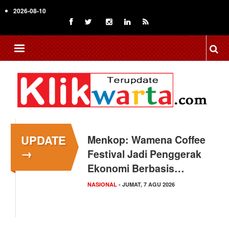
Skip
2026-08-10
to
main
content
UPDATE
Menkop: Wamena Coffee
→
Festival Jadi Penggerak
Ekonomi Berbasis…
NASIONAL
- JUMAT, 7 AGU 2026