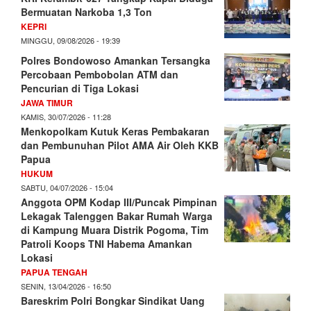
Bermuatan Narkoba 1,3 Ton
KEPRI
MINGGU, 09/08/2026 - 19:39
Polres Bondowoso Amankan Tersangka
Percobaan Pembobolan ATM dan
Pencurian di Tiga Lokasi
JAWA TIMUR
KAMIS, 30/07/2026 - 11:28
Menkopolkam Kutuk Keras Pembakaran
dan Pembunuhan Pilot AMA Air Oleh KKB
Papua
HUKUM
SABTU, 04/07/2026 - 15:04
Anggota OPM Kodap III/Puncak Pimpinan
Lekagak Talenggen Bakar Rumah Warga
di Kampung Muara Distrik Pogoma, Tim
Patroli Koops TNI Habema Amankan
Lokasi
PAPUA TENGAH
SENIN, 13/04/2026 - 16:50
Bareskrim Polri Bongkar Sindikat Uang