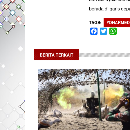
berada di garis dep
TAGS
YONARMED
Facebook
Twitter
What
BERITA TERKAIT