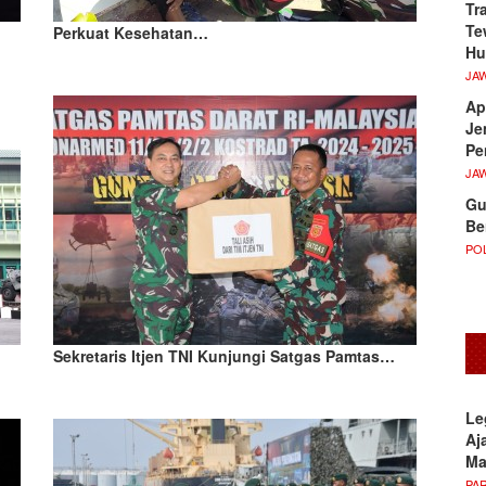
Tr
Te
Perkuat Kesehatan…
Hu
JA
Ap
Je
Pe
JA
Gu
Be
POL
Sekretaris Itjen TNI Kunjungi Satgas Pamtas…
Le
Aj
M
PA