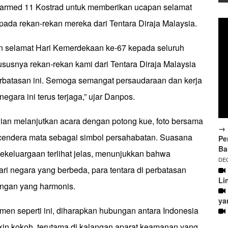
armed 11 Kostrad untuk memberikan ucapan selamat
pada rekan-rekan mereka dari Tentara Diraja Malaysia.
 selamat Hari Kemerdekaan ke-67 kepada seluruh
ususnya rekan-rekan kami dari Tentara Diraja Malaysia
erbatasan ini. Semoga semangat persaudaraan dan kerja
egara ini terus terjaga,” ujar Danpos.
an melanjutkan acara dengan potong kue, foto bersama
→ 
cendera mata sebagai simbol persahabatan. Suasana
Pe
Ba
ekeluargaan terlihat jelas, menunjukkan bahwa
DEC
ri negara yang berbeda, para tentara di perbatasan
Li
ungan yang harmonis.
ya
n seperti ini, diharapkan hubungan antara Indonesia
in kokoh, terutama di kalangan aparat keamanan yang