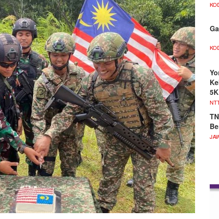
KO
Ga
KO
Yo
Ke
5K
NT
TN
Be
JA