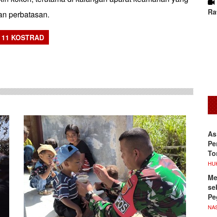
Ra
an perbatasan.
 11 KOSTRAD
sApp
As
Pe
To
HU
Me
se
Pe
NA