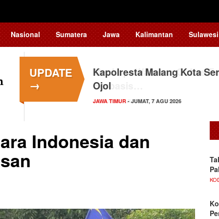
Nasional
Sumatera
Jawa
Kalimantan
Sulawesi
UPDATE
Kapolresta Malang Kota Ser
→
Ojol
JAWA TIMUR
- JUMAT, 7 AGU 2026
ara Indonesia dan
asan
Ta
Pa
KO
Ko
Pe