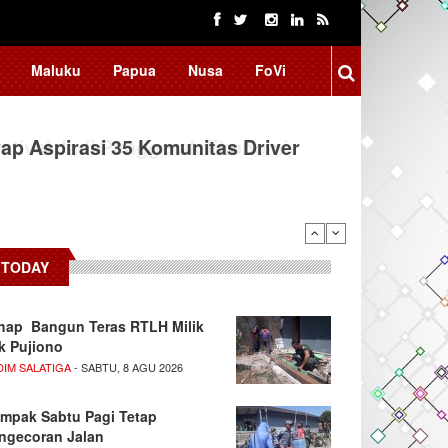
Maluku
Papua
Nusa
FoVi
ap Aspirasi 35 Komunitas Driver
TODAY
hap Bangun Teras RTLH Milik
k Pujiono
DIM SALATIGA
- SABTU, 8 AGU 2026
mpak Sabtu Pagi Tetap
ngecoran Jalan