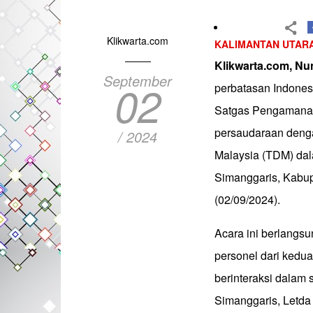
Klikwarta.com
KALIMANTAN UTAR
Klikwarta.com, N
September
02
perbatasan Indones
Satgas Pengamanan
persaudaraan deng
/ 2024
Malaysia (TDM) dal
Simanggaris, Kabup
(02/09/2024).
Acara ini berlangs
personel dari kedua
berinteraksi dala
Simanggaris, Letd