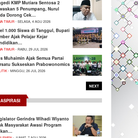
agedi KMP Mutiara Sentosa 2
waskan 5 Penumpang, Nurul
da Dorong Cek…
WA TIMUR
- SELASA, 4 AGU 2026
el 1.000 Siswa di Tanggul, Bupati
mber Ajak Pelajar Kejar
ndidikan…
WA TIMUR
- RABU, 29 JUL 2026
s Muhaimin Ajak Semua Partai
rsatu Sukseskan Prabowonomics
ITIK
- MINGGU, 26 JUL 2026
NEXT
ASPIRASI
gislator Gerindra Wihadi Wiyanto
ak Masyarakat Awasi Program
akan…
RLEMEN
- JUMAT, 7 AGU 2026