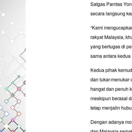
Satgas Pamtas Yon
secara langsung ke
“Kami mengucapkan
rakyat Malaysia, kh
yang bertugas di p
sama antara kedua n
Kedua pihak kemudi
dan tukar-menukar 
hangat dan penuh k
meskipun berasal da
tetap menjalin hub
Dengan adanya mome
dan Malaysia semak