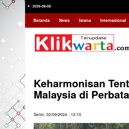
Skip
2026-08-08
to
main
Beranda
News
Istana
Internasional
content
Keharmonisan Tent
Malaysia di Perbat
Senin, 02/09/2024 - 12:10