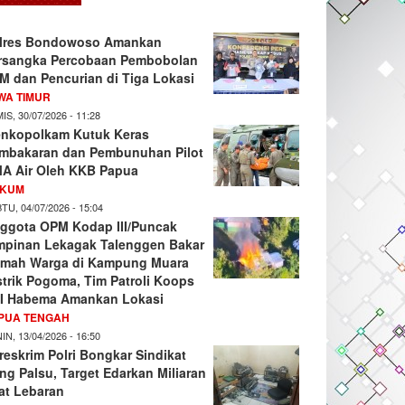
lres Bondowoso Amankan
rsangka Percobaan Pembobolan
M dan Pencurian di Tiga Lokasi
WA TIMUR
IS, 30/07/2026 - 11:28
nkopolkam Kutuk Keras
mbakaran dan Pembunuhan Pilot
A Air Oleh KKB Papua
KUM
TU, 04/07/2026 - 15:04
ggota OPM Kodap III/Puncak
mpinan Lekagak Talenggen Bakar
mah Warga di Kampung Muara
strik Pogoma, Tim Patroli Koops
I Habema Amankan Lokasi
PUA TENGAH
IN, 13/04/2026 - 16:50
reskrim Polri Bongkar Sindikat
ng Palsu, Target Edarkan Miliaran
at Lebaran