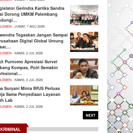
gislator Gerindra Kartika Sandra
si Dorong UMKM Palembang
ndungi…
RLEMEN
- JUMAT, 7 AGU 2026
wendra Tegaskan Jangan Sampai
rusahaan Digital Global Untung
sar,…
RLEMEN
- KAMIS, 2 JUL 2026
git Purnomo Apresiasi Survei
tbang Kompas, Polri Semakin
ofesional…
RLEMEN
- KAMIS, 2 JUL 2026
ma Suryani Minta BPJS Perluas
rja Sama Penyediaan Layanan
th Lab
RLEMEN
- KAMIS, 2 JUL 2026
NEXT
KRIMINAL