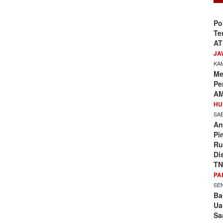
Po
Te
AT
JA
KAM
Me
Pe
AM
HU
SAB
An
Pi
Ru
Di
TN
PA
SEN
Ba
Ua
Sa