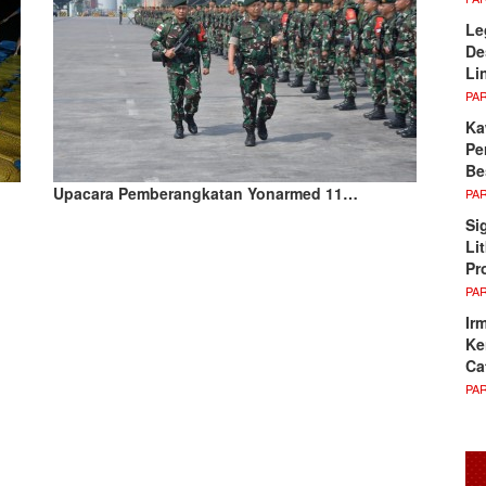
Le
De
Li
PA
Ka
Pe
Be
Upacara Pemberangkatan Yonarmed 11…
PA
Si
Li
Pr
PA
Ir
Ke
Ca
PA