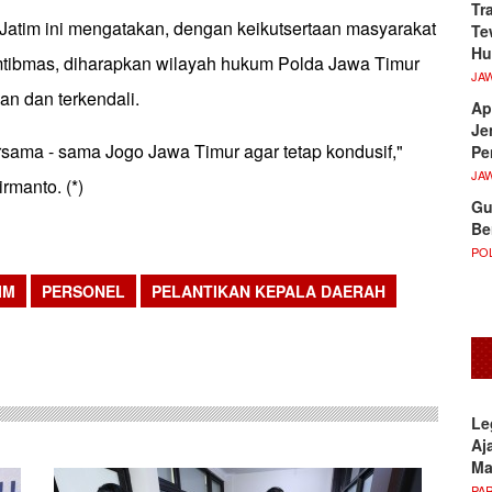
Tr
atim ini mengatakan, dengan keikutsertaan masyarakat
Te
Hu
tibmas, diharapkan wilayah hukum Polda Jawa Timur
JA
man dan terkendali.
Ap
Je
rsama - sama Jogo Jawa Timur agar tetap kondusif,"
Pe
JA
manto. (*)
Gu
Be
POL
IM
PERSONEL
PELANTIKAN KEPALA DAERAH
sApp
Le
Aj
M
PA