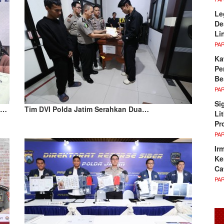
Le
De
Li
PA
Ka
Pe
Be
PA
Si
n…
Tim DVI Polda Jatim Serahkan Dua…
Li
Pr
PA
Ir
Ke
Ca
PA