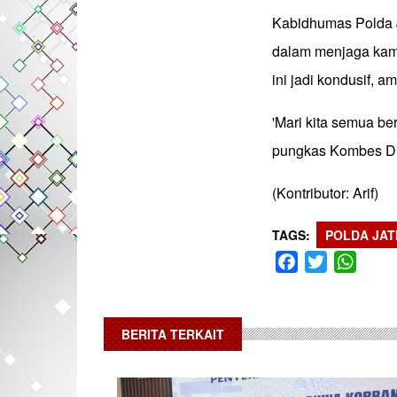
Kabidhumas Polda J
dalam menjaga kam
ini jadi kondusif, a
'Mari kita semua be
pungkas Kombes Dir
(Kontributor: Arif)
TAGS
POLDA JAT
Facebook
Twitter
What
BERITA TERKAIT