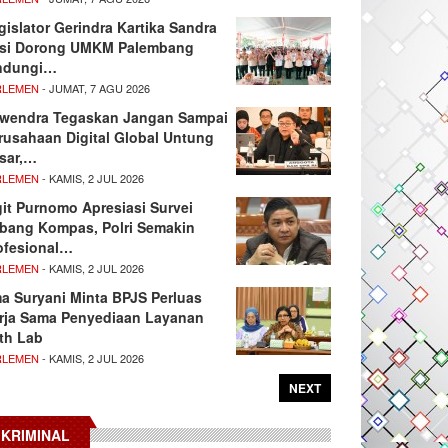
gislator Gerindra Kartika Sandra
si Dorong UMKM Palembang
ndungi…
RLEMEN
- JUMAT, 7 AGU 2026
wendra Tegaskan Jangan Sampai
rusahaan Digital Global Untung
sar,…
RLEMEN
- KAMIS, 2 JUL 2026
git Purnomo Apresiasi Survei
tbang Kompas, Polri Semakin
ofesional…
RLEMEN
- KAMIS, 2 JUL 2026
ma Suryani Minta BPJS Perluas
rja Sama Penyediaan Layanan
th Lab
RLEMEN
- KAMIS, 2 JUL 2026
NEXT
KRIMINAL