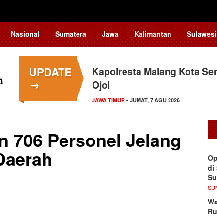
Nasional
Sumatera
Jawa
Kalimantan
Sulawesi
UPDATE
Kapolresta Malang Kota Ser
→
Ojol
JAWA TIMUR
- JUMAT, 7 AGU 2026
n 706 Personel Jelang
Daerah
Op
di
S
SU
Wa
Ru