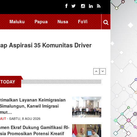
Maluku
Papua
Nusa
FoVi
ap Aspirasi 35 Komunitas Driver
TODAY
timalkan Layanan Keimigrasian
 Simalungun, Kanwil Imigrasi
umut…
MUT
- SABTU, 8 AGU 2026
men Ekraf Dukung Gamifikasi RI-
sia Promosikan Potensi Kreatif