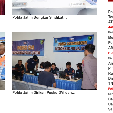
Po
Te
Polda Jatim Bongkar Sindikat…
AT
JA
KAM
Me
Pe
AM
HU
SAB
An
Pi
Ru
Di
TN
PA
Polda Jatim Dirikan Posko DVI dan…
SEN
Ba
Ua
Sa