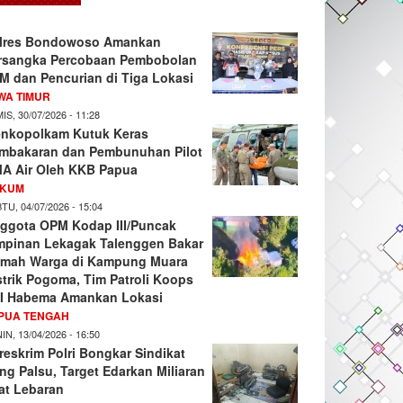
lres Bondowoso Amankan
rsangka Percobaan Pembobolan
M dan Pencurian di Tiga Lokasi
WA TIMUR
IS, 30/07/2026 - 11:28
nkopolkam Kutuk Keras
mbakaran dan Pembunuhan Pilot
A Air Oleh KKB Papua
KUM
TU, 04/07/2026 - 15:04
ggota OPM Kodap III/Puncak
mpinan Lekagak Talenggen Bakar
mah Warga di Kampung Muara
strik Pogoma, Tim Patroli Koops
I Habema Amankan Lokasi
PUA TENGAH
IN, 13/04/2026 - 16:50
reskrim Polri Bongkar Sindikat
ng Palsu, Target Edarkan Miliaran
at Lebaran