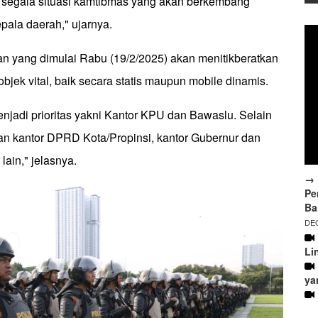
 segala situasi kamtibmas yang akan berkembang
pala daerah," ujarnya.
 yang dimulai Rabu (19/2/2025) akan menitikberatkan
jek vital, baik secara statis maupun mobile dinamis.
enjadi prioritas yakni Kantor KPU dan Bawaslu. Selain
kan kantor DPRD Kota/Propinsi, kantor Gubernur dan
 lain," jelasnya.
→ 
Pe
Ba
DEC
Li
ya