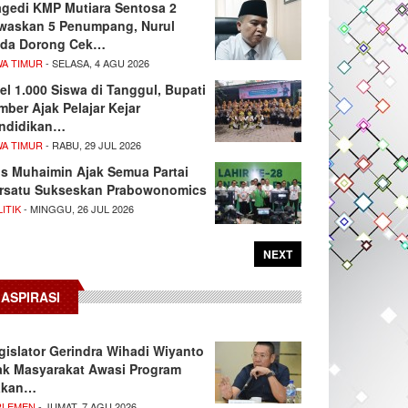
agedi KMP Mutiara Sentosa 2
waskan 5 Penumpang, Nurul
da Dorong Cek…
WA TIMUR
- SELASA, 4 AGU 2026
el 1.000 Siswa di Tanggul, Bupati
mber Ajak Pelajar Kejar
ndidikan…
WA TIMUR
- RABU, 29 JUL 2026
s Muhaimin Ajak Semua Partai
rsatu Sukseskan Prabowonomics
ITIK
- MINGGU, 26 JUL 2026
NEXT
ASPIRASI
gislator Gerindra Wihadi Wiyanto
ak Masyarakat Awasi Program
akan…
RLEMEN
- JUMAT, 7 AGU 2026