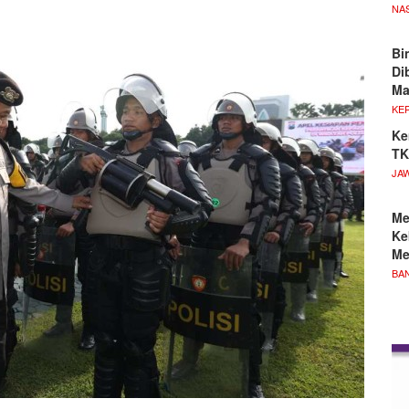
NA
Bi
Di
M
KE
Ke
TK
JA
Me
Ke
Me
BA