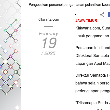
Pengecekan personel pengamanan pelantikan kepala
Klikwarta.com
JAWA TIMUR
Klikwarta com, Sur
February
19
untuk pengamanan p
Persiapan ini ditan
/ 2025
Direktorat Samapta
Lapangan Apel Map
Direktur Samapta P
bahwa selain perso
perlengkapan penga
"Ditsamapta Polda