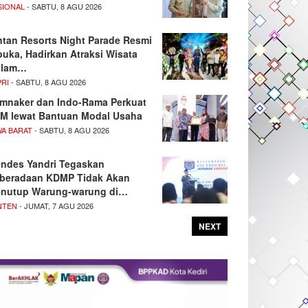
SIONAL
- SABTU, 8 AGU 2026
ntan Resorts Night Parade Resmi
buka, Hadirkan Atraksi Wisata
alam…
PRI
- SABTU, 8 AGU 2026
mnaker dan Indo-Rama Perkuat
M lewat Bantuan Modal Usaha
WA BARAT
- SABTU, 8 AGU 2026
ndes Yandri Tegaskan
beradaan KDMP Tidak Akan
nutup Warung-warung di…
NTEN
- JUMAT, 7 AGU 2026
NEXT