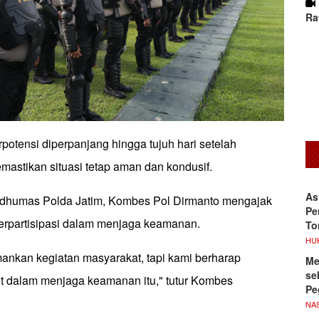
Ra
otensi diperpanjang hingga tujuh hari setelah
mastikan situasi tetap aman dan kondusif.
As
idhumas Polda Jatim, Kombes Pol Dirmanto mengajak
Pe
erpartisipasi dalam menjaga keamanan.
To
HU
ankan kegiatan masyarakat, tapi kami berharap
Me
se
ut dalam menjaga keamanan itu," tutur Kombes
Pe
NA