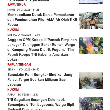
JAWA TIMUR
KAMIS, 30/07/2026 - 11:28
Menkopolkam Kutuk Keras Pembakaran
dan Pembunuhan Pilot AMA Air Oleh KKB
Papua
HUKUM
SABTU, 04/07/2026 - 15:04
Anggota OPM Kodap III/Puncak Pimpinan
Lekagak Talenggen Bakar Rumah Warga
di Kampung Muara Distrik Pogoma, Tim
Patroli Koops TNI Habema Amankan
Lokasi
PAPUA TENGAH
SENIN, 13/04/2026 - 16:50
Bareskrim Polri Bongkar Sindikat Uang
Palsu, Target Edarkan Miliaran Saat
Lebaran
HUKUM
RABU, 18/03/2026 - 12:13
TNI Gagalkan Serangan Kelompok
Bersenjata di Tembagapura, Warga Sipil
Berhasil Diselamatkan