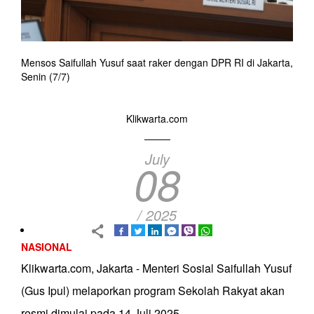
Mensos Saifullah Yusuf saat raker dengan DPR RI di Jakarta,
Senin (7/7)
Klikwarta.com
July
08
/ 2025
NASIONAL
Klikwarta.com, Jakarta - Menteri Sosial Saifullah Yusuf
(Gus Ipul) melaporkan program Sekolah Rakyat akan
resmi dimulai pada 14 Juli 2025.