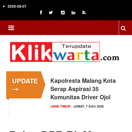
Skip
2026-08-07
to
main
content
UPDATE
Kapolresta Malang Kota
→
Serap Aspirasi 35
Komunitas Driver Ojol
JAWA TIMUR
- JUMAT, 7 AGU 2026