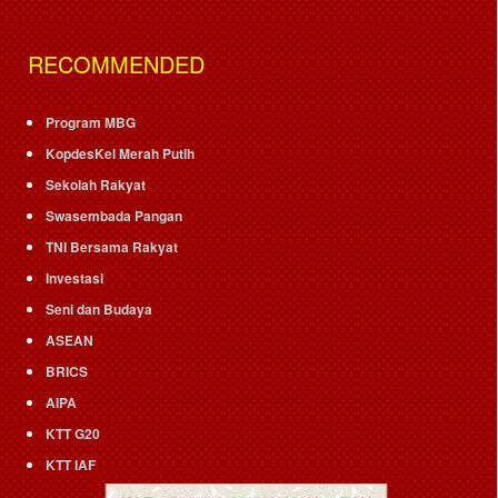
RECOMMENDED
Program MBG
KopdesKel Merah Putih
Sekolah Rakyat
Swasembada Pangan
TNI Bersama Rakyat
Investasi
Seni dan Budaya
ASEAN
BRICS
AIPA
KTT G20
KTT IAF