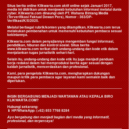
Situs berita online Klikwarta.com aktif online sejak Januari 2017,
media ini didirikan untuk menjawab kebutuhan informasi melalui dunia
cyber. Klikwarta.com dinaungi oleh
PT. Wahana Bintang Media
(Terverifikasi Faktual Dewan Pers)
, Nomor : 363/DP-
Verifikasi/K/X/2025.
Melalui berbagai rubrik/konten yang ditampilkan, Klikwarta.com terus
melakukan pembenahan untuk memenuhi kebutuhan pembaca sesuai
kekiniannya.
Klikwarta.com dalam penyajiannya mengemban fungsi informasi,
pendidikan, hiburan dan kontrol sosial. Situs berita
www.klikwarta.com terikat oleh undang-undang dan kode etik dalam
menjalankan tugas jurnalistik sehari-hari.
Selain itu, undang-undang dan kode etik itu juga menjadi panduan
kerja redaksi dalam hal memproduksi berita agar sesuai dengan
kaidah jurnalistik, mencerdaskan dan profesional.
Kami, para pengelola Klikwarta.com, mengharapkan dukungan
maupun kritik para pembaca agar layanan kami semakin baik dan
diperlukan.
INGIN BERGABUNG MENJADI WARTAWAN ATAU KEPALA BIRO
KLIKWARTA.COM?
Hubungi sekarang:
📱
HP/WhatsApp:
(+62) 853 7768 8284
Ayo bergabung dan menjadi bagian dari media yang informatif,
profesional, dan terpercaya!