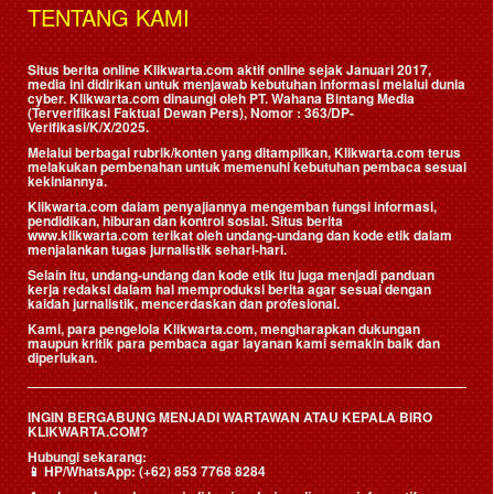
TENTANG KAMI
Situs berita online Klikwarta.com aktif online sejak Januari 2017,
media ini didirikan untuk menjawab kebutuhan informasi melalui dunia
cyber. Klikwarta.com dinaungi oleh
PT. Wahana Bintang Media
(Terverifikasi Faktual Dewan Pers)
, Nomor : 363/DP-
Verifikasi/K/X/2025.
Melalui berbagai rubrik/konten yang ditampilkan, Klikwarta.com terus
melakukan pembenahan untuk memenuhi kebutuhan pembaca sesuai
kekiniannya.
Klikwarta.com dalam penyajiannya mengemban fungsi informasi,
pendidikan, hiburan dan kontrol sosial. Situs berita
www.klikwarta.com terikat oleh undang-undang dan kode etik dalam
menjalankan tugas jurnalistik sehari-hari.
Selain itu, undang-undang dan kode etik itu juga menjadi panduan
kerja redaksi dalam hal memproduksi berita agar sesuai dengan
kaidah jurnalistik, mencerdaskan dan profesional.
Kami, para pengelola Klikwarta.com, mengharapkan dukungan
maupun kritik para pembaca agar layanan kami semakin baik dan
diperlukan.
INGIN BERGABUNG MENJADI WARTAWAN ATAU KEPALA BIRO
KLIKWARTA.COM?
Hubungi sekarang:
📱
HP/WhatsApp:
(+62) 853 7768 8284