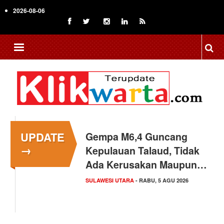
Skip
2026-08-06
to
main
content
UPDATE
Gempa M6,4 Guncang
→
Kepulauan Talaud, Tidak
Ada Kerusakan Maupun…
SULAWESI UTARA
- RABU, 5 AGU 2026