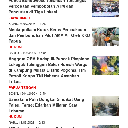
Polres Bondowoso Amankan Tersangka
Percobaan Pembobolan ATM dan
Pencurian di Tiga Lokasi
JAWA TIMUR
KAMIS, 30/07/2026 - 11:28
Menkopolkam Kutuk Keras Pembakaran
dan Pembunuhan Pilot AMA Air Oleh KKB
Papua
HUKUM
SABTU, 04/07/2026 - 15:04
Anggota OPM Kodap III/Puncak Pimpinan
Lekagak Talenggen Bakar Rumah Warga
di Kampung Muara Distrik Pogoma, Tim
Patroli Koops TNI Habema Amankan
Lokasi
PAPUA TENGAH
SENIN, 13/04/2026 - 16:50
Bareskrim Polri Bongkar Sindikat Uang
Palsu, Target Edarkan Miliaran Saat
Lebaran
HUKUM
RABU, 18/03/2026 - 12:13