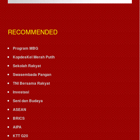
RECOMMENDED
Program MBG
KopdesKel Merah Putih
Sekolah Rakyat
Swasembada Pangan
TNI Bersama Rakyat
Investasi
Seni dan Budaya
ASEAN
BRICS
AIPA
KTT G20