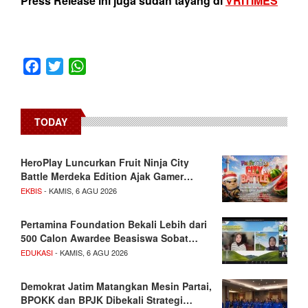
Press Release ini juga sudah tayang di
VRITIMES
Facebook
Twitter
WhatsApp
TODAY
HeroPlay Luncurkan Fruit Ninja City
Battle Merdeka Edition Ajak Gamer…
EKBIS
- KAMIS, 6 AGU 2026
Pertamina Foundation Bekali Lebih dari
500 Calon Awardee Beasiswa Sobat…
EDUKASI
- KAMIS, 6 AGU 2026
Demokrat Jatim Matangkan Mesin Partai,
BPOKK dan BPJK Dibekali Strategi…