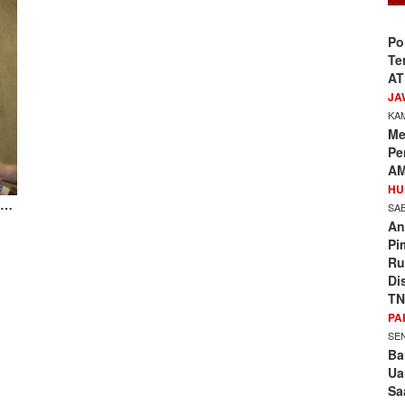
Po
Te
AT
JA
KAM
Me
Pe
AM
HU
s…
SAB
An
Pi
Ru
Di
TN
PA
SEN
Ba
Ua
Sa