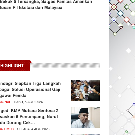
Bekuk 5 Tersangka, Satgas Pamtas Amankan
tusan Pil Ekstasi dari Malaysia
HIGHLIGHT
ndagri Siapkan Tiga Langkah
bagai Solusi Operasional Gaji
gawai Pemda
SIONAL
- RABU, 5 AGU 2026
agedi KMP Mutiara Sentosa 2
waskan 5 Penumpang, Nurul
da Dorong Cek…
WA TIMUR
- SELASA, 4 AGU 2026