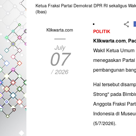
Ketua Fraksi Partai Demokrat DPR RI sekaligus Wa
(Ibas)
Klikwarta.com
POLITIK
Klikwarta
.
com
,
Pac
July
07
Wakil Ketua Umum P
menegaskan Partai 
pembangunan bangsa
/ 2026
Hal tersebut disam
Strong" pada Bimbi
Anggota Fraksi Par
Indonesia di Museu
(5/7/2026).