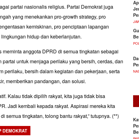
Ap
ebagai partai nasionalis religius. Partai Demokrat juga
Je
Pe
engah yang menekankan pro-growth strategy, pro
JA
engentasan kemiskinan, pro penciptaan lapangan
Gu
o lingkungan hidup dan keberlanjutan.
Be
POL
bas meminta anggota DPRD di semua tingkatan sebagai
Da
partai untuk menjaga perilaku yang bersih, cerdas, dan
Pe
m perilaku, bersih dalam kegiatan dan pekerjaan, serta
NA
kir, memberikan pandangan, dan solusi.
tif. Kalau tidak dipilih rakyat, kita juga tidak bisa
. Jadi kembali kepada rakyat. Aspirasi mereka kita
di semua tingkatan, tolong bantu rakyat,” tutupnya. (**)
Ka
Pe
P DEMOKRAT
Be
PA