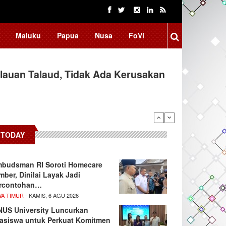
Maluku
Papua
Nusa
FoVi
auan Talaud, Tidak Ada Kerusakan
TODAY
budsman RI Soroti Homecare
mber, Dinilai Layak Jadi
rcontohan…
WA TIMUR
- KAMIS, 6 AGU 2026
NUS University Luncurkan
asiswa untuk Perkuat Komitmen