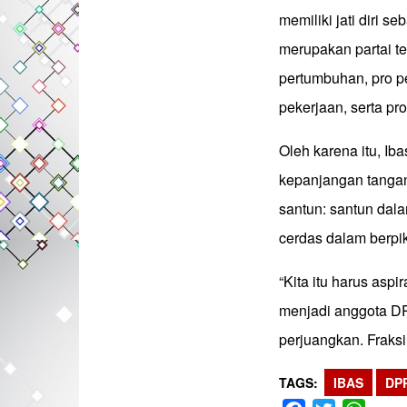
memiliki jati diri s
merupakan partai t
pertumbuhan, pro p
pekerjaan, serta pr
Oleh karena itu, I
kepanjangan tangan 
santun: santun dala
cerdas dalam berpi
“Kita itu harus aspira
menjadi anggota DPR
perjuangkan. Fraksi 
TAGS
IBAS
DP