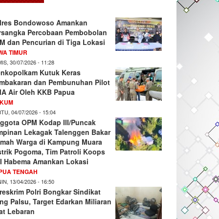
lres Bondowoso Amankan
rsangka Percobaan Pembobolan
M dan Pencurian di Tiga Lokasi
WA TIMUR
IS, 30/07/2026 - 11:28
nkopolkam Kutuk Keras
mbakaran dan Pembunuhan Pilot
A Air Oleh KKB Papua
KUM
TU, 04/07/2026 - 15:04
ggota OPM Kodap III/Puncak
mpinan Lekagak Talenggen Bakar
mah Warga di Kampung Muara
strik Pogoma, Tim Patroli Koops
I Habema Amankan Lokasi
PUA TENGAH
IN, 13/04/2026 - 16:50
reskrim Polri Bongkar Sindikat
ng Palsu, Target Edarkan Miliaran
at Lebaran