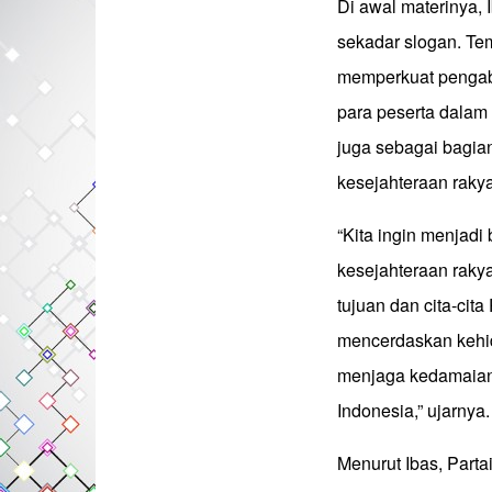
Di awal materinya,
sekadar slogan. Tem
memperkuat pengab
para peserta dalam 
juga sebagai bagia
kesejahteraan rakya
“Kita ingin menjad
kesejahteraan rakya
tujuan dan cita-cit
mencerdaskan kehi
menjaga kedamaian
Indonesia,” ujarnya.
Menurut Ibas, Parta