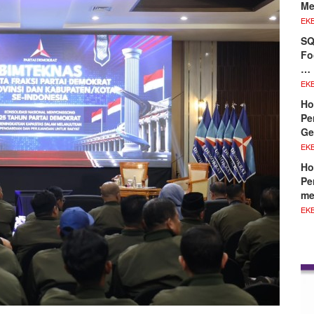
Me
EKB
SQ
Fo
…
EKB
Ho
Pe
Ge
EKB
Ho
Pe
me
EKB