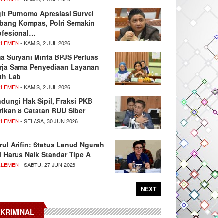
git Purnomo Apresiasi Survei
tbang Kompas, Polri Semakin
ofesional…
RLEMEN
- KAMIS, 2 JUL 2026
ma Suryani Minta BPJS Perluas
rja Sama Penyediaan Layanan
th Lab
RLEMEN
- KAMIS, 2 JUL 2026
ndungi Hak Sipil, Fraksi PKB
rikan 8 Catatan RUU Siber
RLEMEN
- SELASA, 30 JUN 2026
rul Arifin: Status Lanud Ngurah
i Harus Naik Standar Tipe A
RLEMEN
- SABTU, 27 JUN 2026
NEXT
KRIMINAL