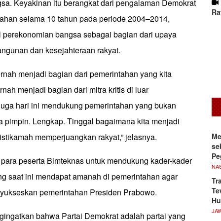
ngsa. Keyakinan itu berangkat dari pengalaman Demokrat
Ra
ahan selama 10 tahun pada periode 2004–2014,
 perekonomian bangsa sebagai bagian dari upaya
gunan dan kesejahteraan rakyat.
rnah menjadi bagian dari pemerintahan yang kita
rnah menjadi bagian dari mitra kritis di luar
 juga hari ini mendukung pemerintahan yang bukan
ta pimpin. Lengkap. Tinggal bagaimana kita menjadi
Me
ng istikamah memperjuangkan rakyat,” jelasnya.
se
Pe
 para peserta Bimteknas untuk mendukung kader-kader
NA
ng saat ini mendapat amanah di pemerintahan agar
Tr
Te
ukseskan pemerintahan Presiden Prabowo.
Hu
JA
ngingatkan bahwa Partai Demokrat adalah partai yang