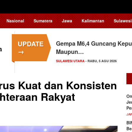
Nasional
Sumatera
Jawa
Kalimantan
Sulawesi
UPDATE
Gempa M6,4 Guncang Kepul
→
Maupun…
SULAWESI UTARA
- RABU, 5 AGU 2026
rus Kuat dan Konsisten
hteraan Rakyat
Om
Je
Pe
JA
BI
Be