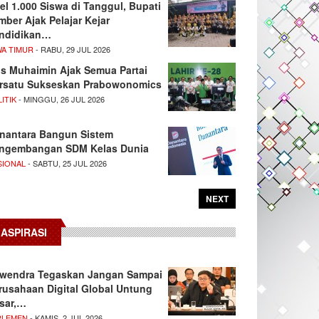
el 1.000 Siswa di Tanggul, Bupati
mber Ajak Pelajar Kejar
ndidikan…
WA TIMUR
- RABU, 29 JUL 2026
s Muhaimin Ajak Semua Partai
rsatu Sukseskan Prabowonomics
ITIK
- MINGGU, 26 JUL 2026
nantara Bangun Sistem
ngembangan SDM Kelas Dunia
SIONAL
- SABTU, 25 JUL 2026
NEXT
ASPIRASI
wendra Tegaskan Jangan Sampai
rusahaan Digital Global Untung
sar,…
RLEMEN
- KAMIS, 2 JUL 2026