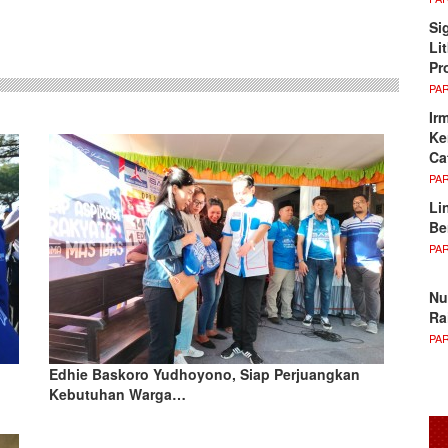
sApp
Si
Li
Pr
PA
Ir
Ke
Ca
PA
Li
Be
PA
Nu
Ra
PA
Edhie Baskoro Yudhoyono, Siap Perjuangkan
Kebutuhan Warga…