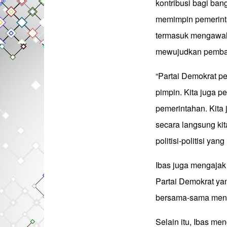
kontribusi bagi ba
memimpin pemerint
termasuk mengawal
mewujudkan pemban
“Partai Demokrat pe
pimpin. Kita juga pe
pemerintahan. Kita
secara langsung ki
politisi-politisi ya
Ibas juga mengajak
Partai Demokrat ya
bersama-sama meny
Selain itu, Ibas me