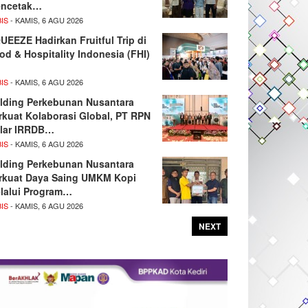
ncetak…
IS
- KAMIS, 6 AGU 2026
UEEZE Hadirkan Fruitful Trip di
od & Hospitality Indonesia (FHI)
IS
- KAMIS, 6 AGU 2026
lding Perkebunan Nusantara
rkuat Kolaborasi Global, PT RPN
lar IRRDB…
IS
- KAMIS, 6 AGU 2026
lding Perkebunan Nusantara
rkuat Daya Saing UMKM Kopi
lalui Program…
IS
- KAMIS, 6 AGU 2026
NEXT