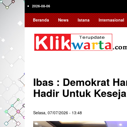
Skip
2026-08-06
to
main
Beranda
News
Istana
Internasional
content
Ibas : Demokrat Ha
Hadir Untuk Keseja
Selasa, 07/07/2026 - 13:48