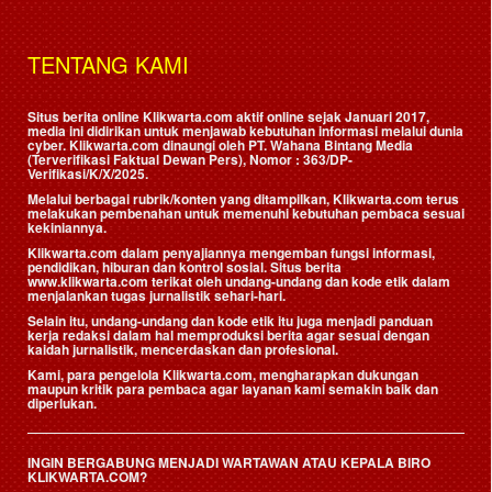
TENTANG KAMI
Situs berita online Klikwarta.com aktif online sejak Januari 2017,
media ini didirikan untuk menjawab kebutuhan informasi melalui dunia
cyber. Klikwarta.com dinaungi oleh
PT. Wahana Bintang Media
(Terverifikasi Faktual Dewan Pers)
, Nomor : 363/DP-
Verifikasi/K/X/2025.
Melalui berbagai rubrik/konten yang ditampilkan, Klikwarta.com terus
melakukan pembenahan untuk memenuhi kebutuhan pembaca sesuai
kekiniannya.
Klikwarta.com dalam penyajiannya mengemban fungsi informasi,
pendidikan, hiburan dan kontrol sosial. Situs berita
www.klikwarta.com terikat oleh undang-undang dan kode etik dalam
menjalankan tugas jurnalistik sehari-hari.
Selain itu, undang-undang dan kode etik itu juga menjadi panduan
kerja redaksi dalam hal memproduksi berita agar sesuai dengan
kaidah jurnalistik, mencerdaskan dan profesional.
Kami, para pengelola Klikwarta.com, mengharapkan dukungan
maupun kritik para pembaca agar layanan kami semakin baik dan
diperlukan.
INGIN BERGABUNG MENJADI WARTAWAN ATAU KEPALA BIRO
KLIKWARTA.COM?