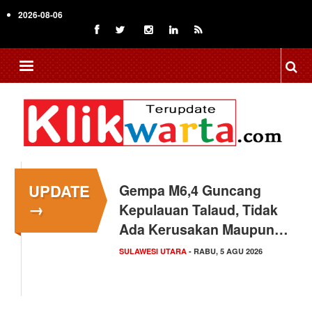
Skip
2026-08-06
to
main
content
UPDATE
Gempa M6,4 Guncang
→
Kepulauan Talaud, Tidak
Ada Kerusakan Maupun…
SULAWESI UTARA
- RABU, 5 AGU 2026