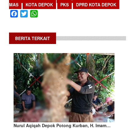
MAS
KOTA DEPOK
PKS
DPRD KOTA DEPOK
Facebook
Twitter
WhatsApp
BERITA TERKAIT
Nurul Aqiqah Depok Potong Kurban, H. Imam…