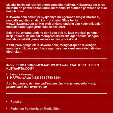
Melalui berbagai rubrik/konten yang ditampilkan, Klikwarta.com terus
melakukan pembenahan untuk memenuhi kebutuhan pembaca sesuai
kekiniannya.
Klikwarta.com dalam penyajiannya mengemban fungsi informasi,
pendidikan, hiburan dan kontrol sosial. Situs berita
www.klikwarta.com terikat oleh undang-undang dan kode etik dalam
menjalankan tugas jurnalistik sehari-hari.
Selain itu, undang-undang dan kode etik itu juga menjadi panduan
kerja redaksi dalam hal memproduksi berita agar sesuai dengan
kaidah jurnalistik, mencerdaskan dan profesional.
Kami, para pengelola Klikwarta.com, mengharapkan dukungan
maupun kritik para pembaca agar layanan kami semakin baik dan
diperlukan.
INGIN BERGABUNG MENJADI WARTAWAN ATAU KEPALA BIRO
KLIKWARTA.COM?
Hubungi sekarang:
📱
HP/WhatsApp:
(+62) 853 7768 8284
Ayo bergabung dan menjadi bagian dari media yang informatif,
profesional, dan terpercaya!
Redaksi
Pedoman Pemberitaan Media Siber