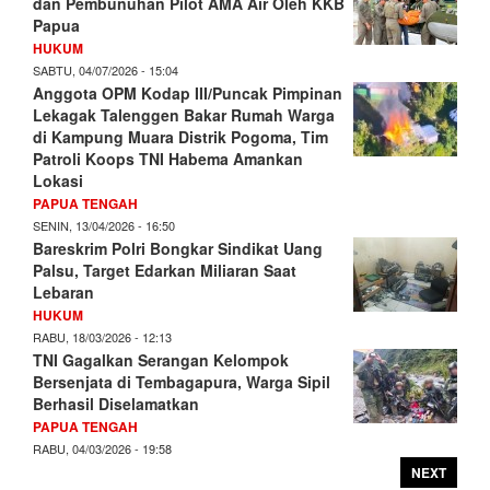
dan Pembunuhan Pilot AMA Air Oleh KKB
Papua
HUKUM
SABTU, 04/07/2026 - 15:04
Anggota OPM Kodap III/Puncak Pimpinan
Lekagak Talenggen Bakar Rumah Warga
di Kampung Muara Distrik Pogoma, Tim
Patroli Koops TNI Habema Amankan
Lokasi
PAPUA TENGAH
SENIN, 13/04/2026 - 16:50
Bareskrim Polri Bongkar Sindikat Uang
Palsu, Target Edarkan Miliaran Saat
Lebaran
HUKUM
RABU, 18/03/2026 - 12:13
TNI Gagalkan Serangan Kelompok
Bersenjata di Tembagapura, Warga Sipil
Berhasil Diselamatkan
PAPUA TENGAH
RABU, 04/03/2026 - 19:58
NEXT