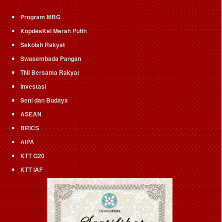
Program MBG
KopdesKel Merah Putih
Sekolah Rakyat
Swasembada Pangan
TNI Bersama Rakyat
Investasi
Seni dan Budaya
ASEAN
BRICS
AIPA
KTT G20
KTT IAF