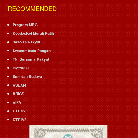
RECOMMENDED
Program MBG
KopdesKel Merah Putih
Sekolah Rakyat
Swasembada Pangan
TNI Bersama Rakyat
Investasi
Seni dan Budaya
ASEAN
BRICS
AIPA
KTT G20
KTT IAF