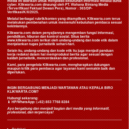
media ini didirikan untuk menjawab kebutuhan informasi melalui dunia
cyber. Klikwarta.com dinaungi oleh
PT. Wahana Bintang Media
(Terverifikasi Faktual Dewan Pers)
, Nomor : 363/DP-
Verifikasi/K/X/2025.
Melalui berbagai rubrik/konten yang ditampilkan, Klikwarta.com terus
melakukan pembenahan untuk memenuhi kebutuhan pembaca sesuai
kekiniannya.
Klikwarta.com dalam penyajiannya mengemban fungsi informasi,
pendidikan, hiburan dan kontrol sosial. Situs berita
www.klikwarta.com terikat oleh undang-undang dan kode etik dalam
menjalankan tugas jurnalistik sehari-hari.
Selain itu, undang-undang dan kode etik itu juga menjadi panduan
kerja redaksi dalam hal memproduksi berita agar sesuai dengan
kaidah jurnalistik, mencerdaskan dan profesional.
Kami, para pengelola Klikwarta.com, mengharapkan dukungan
maupun kritik para pembaca agar layanan kami semakin baik dan
diperlukan.
INGIN BERGABUNG MENJADI WARTAWAN ATAU KEPALA BIRO
KLIKWARTA.COM?
Hubungi sekarang:
📱
HP/WhatsApp:
(+62) 853 7768 8284
Ayo bergabung dan menjadi bagian dari media yang informatif,
profesional, dan terpercaya!