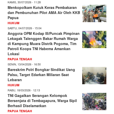
KAMIS, 30/07/2026 - 11:28
Menkopolkam Kutuk Keras Pembakaran
dan Pembunuhan Pilot AMA Air Oleh KKB
Papua
HUKUM
SABTU, 04/07/2026 - 15:04
Anggota OPM Kodap III/Puncak Pimpinan
Lekagak Talenggen Bakar Rumah Warga
di Kampung Muara Distrik Pogoma, Tim
Patroli Koops TNI Habema Amankan
Lokasi
PAPUA TENGAH
SENIN, 13/04/2026 - 16:50
Bareskrim Polri Bongkar Sindikat Uang
Palsu, Target Edarkan Miliaran Saat
Lebaran
HUKUM
RABU, 18/03/2026 - 12:13
TNI Gagalkan Serangan Kelompok
Bersenjata di Tembagapura, Warga Sipil
Berhasil Diselamatkan
PAPUA TENGAH