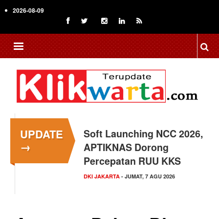
Skip
2026-08-09
to
main
content
UPDATE
Soft Launching NCC 2026,
Menkop Bawa Semangat
→
APTIKNAS Dorong
Koperasi ke Festival
Percepatan RUU KKS
Lembah Baliem Wamena
DKI JAKARTA
NASIONAL
- JUMAT, 7 AGU 2026
- JUMAT, 7 AGU 2026