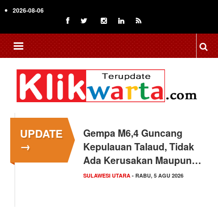
Skip
2026-08-06
to
main
content
UPDATE
Gempa M6,4 Guncang
→
Kepulauan Talaud, Tidak
Ada Kerusakan Maupun…
SULAWESI UTARA
- RABU, 5 AGU 2026