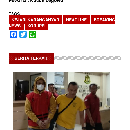
Pewarta : Kacuk Legowo
TAGS
KEJARI KARANGANYAR
HEADLINE
BREAKING
NEWS
KORUPSI
Facebook
Twitter
WhatsApp
BERITA TERKAIT