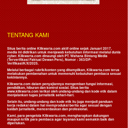
TENTANG KAMI
Situs berita online Klikwarta.com aktif online sejak Januari 2017,
media ini didirikan untuk menjawab kebutuhan informasi melalui dunia
cyber. Klikwarta.com dinaungi oleh
PT. Wahana Bintang Media
(Terverifikasi Faktual Dewan Pers)
, Nomor : 363/DP-
Verifikasi/K/X/2025.
Melalui berbagai rubrik/konten yang ditampilkan, Klikwarta.com terus
melakukan pembenahan untuk memenuhi kebutuhan pembaca sesuai
kekiniannya.
Klikwarta.com dalam penyajiannya mengemban fungsi informasi,
pendidikan, hiburan dan kontrol sosial. Situs berita
www.klikwarta.com terikat oleh undang-undang dan kode etik dalam
menjalankan tugas jurnalistik sehari-hari.
Selain itu, undang-undang dan kode etik itu juga menjadi panduan
kerja redaksi dalam hal memproduksi berita agar sesuai dengan
kaidah jurnalistik, mencerdaskan dan profesional.
Kami, para pengelola Klikwarta.com, mengharapkan dukungan
maupun kritik para pembaca agar layanan kami semakin baik dan
diperlukan.