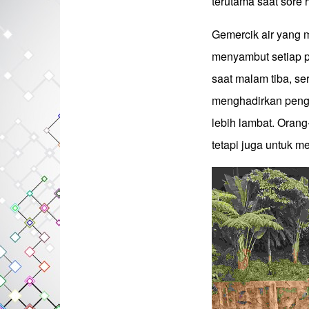
terutama saat sore 
Gemercik air yang m
menyambut setiap 
saat malam tiba, s
menghadirkan pengal
lebih lambat. Oran
tetapi juga untuk 