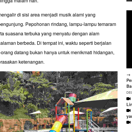
hingga malam hari.
engalir di sisi area menjadi musik alami yang
pengunjung. Pepohonan rindang, lampu-lampu temaram
erta suasana terbuka yang menyatu dengan alam
aman berbeda. Di tempat ini, waktu seperti berjalan
g-orang datang bukan hanya untuk menikmati hidangan,
merasakan ketenangan.
→ 
Pe
Ba
DEC
Li
ya