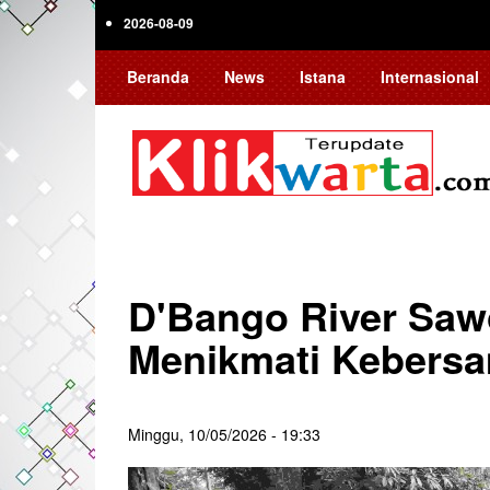
Skip
2026-08-09
to
main
Beranda
News
Istana
Internasional
content
D'Bango River Saw
Menikmati Kebers
Minggu, 10/05/2026 - 19:33