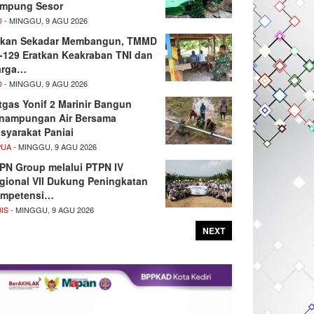
mpung Sesor
D
- MINGGU, 9 AGU 2026
kan Sekadar Membangun, TMMD
-129 Eratkan Keakraban TNI dan
rga…
D
- MINGGU, 9 AGU 2026
tgas Yonif 2 Marinir Bangun
nampungan Air Bersama
syarakat Paniai
PUA
- MINGGU, 9 AGU 2026
PN Group melalui PTPN IV
gional VII Dukung Peningkatan
mpetensi…
IS
- MINGGU, 9 AGU 2026
NEXT