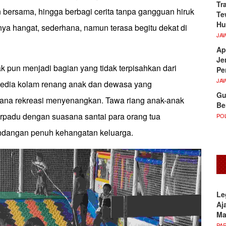
Tr
bersama, hingga berbagi cerita tanpa gangguan hiruk
Te
Hu
ya hangat, sederhana, namun terasa begitu dekat di
JA
Ap
Je
k pun menjadi bagian yang tidak terpisahkan dari
Pe
JA
sedia kolam renang anak dan dewasa yang
Gu
ana rekreasi menyenangkan. Tawa riang anak-anak
Be
erpadu dengan suasana santai para orang tua
POL
dangan penuh kehangatan keluarga.
Le
Aj
M
PA