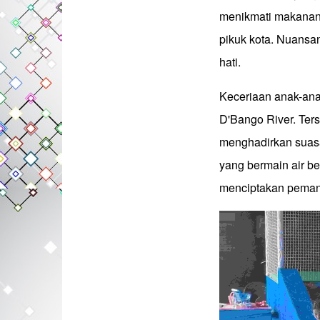
menikmati makanan 
pikuk kota. Nuansan
hati.
Keceriaan anak-ana
D'Bango River. Ter
menghadirkan suas
yang bermain air b
menciptakan peman