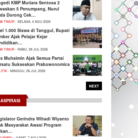
agedi KMP Mutiara Sentosa 2
waskan 5 Penumpang, Nurul
da Dorong Cek…
WA TIMUR
- SELASA, 4 AGU 2026
el 1.000 Siswa di Tanggul, Bupati
mber Ajak Pelajar Kejar
ndidikan…
WA TIMUR
- RABU, 29 JUL 2026
s Muhaimin Ajak Semua Partai
rsatu Sukseskan Prabowonomics
ITIK
- MINGGU, 26 JUL 2026
NEXT
ASPIRASI
gislator Gerindra Wihadi Wiyanto
ak Masyarakat Awasi Program
akan…
RLEMEN
- JUMAT, 7 AGU 2026