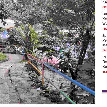
Ka
PB
Bu
Ke
Wa
PB
Sa
Pe
Ma
PA
PT
Re
Ko
EKB