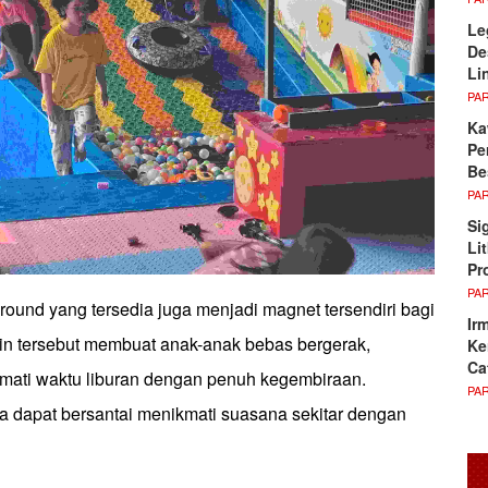
Le
De
Li
PA
Ka
Pe
Be
PA
Si
Li
Pr
PA
ground yang tersedia juga menjadi magnet tersendiri bagi
Ir
ain tersebut membuat anak-anak bebas bergerak,
Ke
Ca
mati waktu liburan dengan penuh kegembiraan.
PA
a dapat bersantai menikmati suasana sekitar dengan