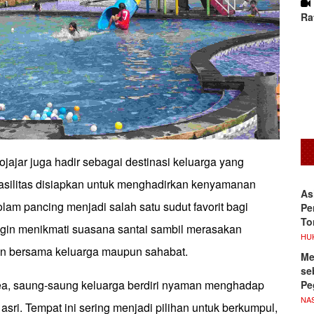
Ra
ajar juga hadir sebagai destinasi keluarga yang
asilitas disiapkan untuk menghadirkan kenyamanan
As
lam pancing menjadi salah satu sudut favorit bagi
Pe
To
gin menikmati suasana santai sambil merasakan
HU
an bersama keluarga maupun sahabat.
Me
se
rea, saung-saung keluarga berdiri nyaman menghadap
Pe
NA
sri. Tempat ini sering menjadi pilihan untuk berkumpul,