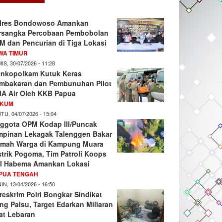
lres Bondowoso Amankan
rsangka Percobaan Pembobolan
M dan Pencurian di Tiga Lokasi
WA TIMUR
IS, 30/07/2026 - 11:28
nkopolkam Kutuk Keras
mbakaran dan Pembunuhan Pilot
A Air Oleh KKB Papua
KUM
TU, 04/07/2026 - 15:04
ggota OPM Kodap III/Puncak
mpinan Lekagak Talenggen Bakar
mah Warga di Kampung Muara
strik Pogoma, Tim Patroli Koops
I Habema Amankan Lokasi
PUA TENGAH
IN, 13/04/2026 - 16:50
reskrim Polri Bongkar Sindikat
ng Palsu, Target Edarkan Miliaran
at Lebaran