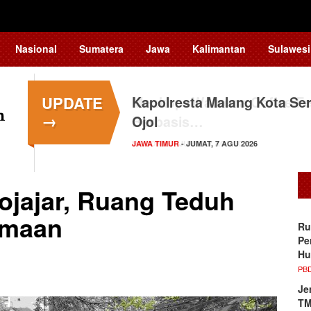
Nasional
Sumatera
Jawa
Kalimantan
Sulawesi
UPDATE
Kapolresta Malang Kota Ser
→
Ojol
JAWA TIMUR
- JUMAT, 7 AGU 2026
ojajar, Ruang Teduh
amaan
Ru
Pe
Hu
PB
Je
TM