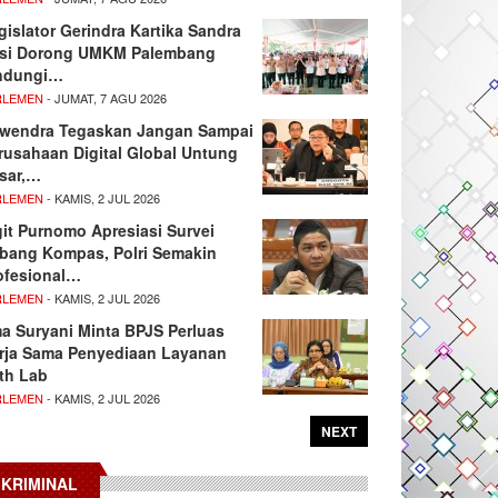
gislator Gerindra Kartika Sandra
si Dorong UMKM Palembang
ndungi…
RLEMEN
- JUMAT, 7 AGU 2026
wendra Tegaskan Jangan Sampai
rusahaan Digital Global Untung
sar,…
RLEMEN
- KAMIS, 2 JUL 2026
git Purnomo Apresiasi Survei
tbang Kompas, Polri Semakin
ofesional…
RLEMEN
- KAMIS, 2 JUL 2026
ma Suryani Minta BPJS Perluas
rja Sama Penyediaan Layanan
th Lab
RLEMEN
- KAMIS, 2 JUL 2026
NEXT
KRIMINAL