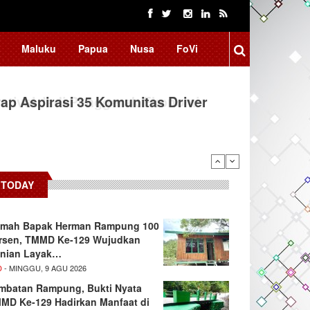
Maluku
Papua
Nusa
FoVi
ap Aspirasi 35 Komunitas Driver
TODAY
mah Bapak Herman Rampung 100
rsen, TMMD Ke-129 Wujudkan
nian Layak…
D
- MINGGU, 9 AGU 2026
mbatan Rampung, Bukti Nyata
MD Ke-129 Hadirkan Manfaat di