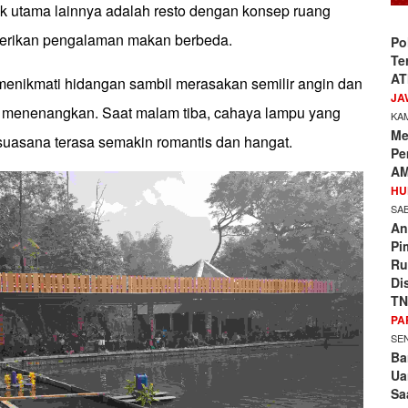
ik utama lainnya adalah resto dengan konsep ruang
erikan pengalaman makan berbeda.
Po
Te
AT
enikmati hidangan sambil merasakan semilir angin dan
JA
 menenangkan. Saat malam tiba, cahaya lampu yang
KAM
Me
asana terasa semakin romantis dan hangat.
Pe
AM
HU
SAB
An
Pi
Ru
Di
TN
PA
SEN
Ba
Ua
Sa