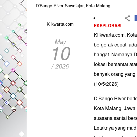
D'Bango River Sawojajar, Kota Malang
Klikwarta.com
EKSPLORASI
Klikwarta.com, Kota
May
10
bergerak cepat, ad
hangat. Namanya D'
lokasi bersantai at
/ 2026
banyak orang yang i
(10/5/2026)
D'Bango River berl
Kota Malang, Jawa T
suasana santai ber
Letaknya yang muda